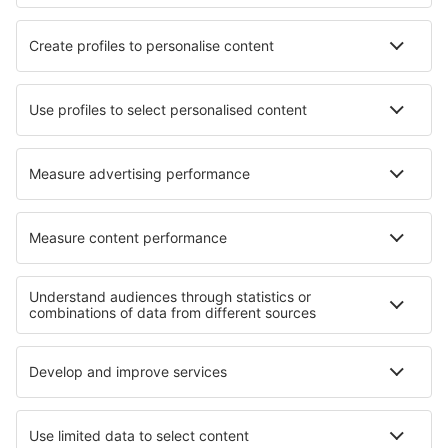
Hotels in Furi
Hotels in Kanauta
Hotels in Villar de Olalla
Hotels in Rapolano Terme
Hotels in Wallmerod
Hotels in Poschiavo
Hotels in Tlaquepaque
Hotels in Alstatte
Hotels in Shalimar
Hotels Zdice
Beste hotels - regio's
Hotels in Les Deux Alpes
Hotels in Normandie
Hotels in Tignes
Hotels in Brittany
Hotels in Frankrijk
Hotels in Middle East
Hotels in Polen
Hotels in Torbay
Hotels op Krk
Hotels in provincie Osorno