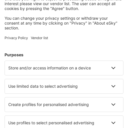
geregistreerde gebruikers.
Accommodaties die u bevallen
Kies uit meer dan 1,3 miljoen accommodaties: hotels,
jeugdherbergen, appartementen en meer.
Meest gezochte hotels door eSky-gebruikers
Hotels in Frankrijk - Populaire steden
Hotels in Frejus
Hotels in Cannes
Hotels in Le Cap d`Agde
Hotels in Nice
Hotels in Parijs
Hotels in Canet
Hotels in Vars
Hotels in Le Grau Du Roi
Hotels in Roquebrune-Cap-Martin
Hotels in Pornichet
Beste hotels - steden