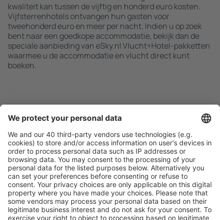
kwaliteit kan tussen de vijftig en honderd euro kosten.
Vijfsterrenhotels ontvangen hun gasten voor
tweehonderd euro en meer per nacht. Indien u op zoek
bent naar een goedkope accommodatie, bekijk dan de
speciale aanbieding van eSky.nl Vlucht+Hotel-pakketten
waarmee u de accommodatie en vlucht direct kunt
boeken.
Zoek snel en gemakkelijk
Aanbieding afgestemd op uw verwachtingen.
Plan veilig
Zorgeloos boeken met gratiss annuleringsopties.
Bespaar meer
Reisaanbiedingen en speciale aanbiedingen voor