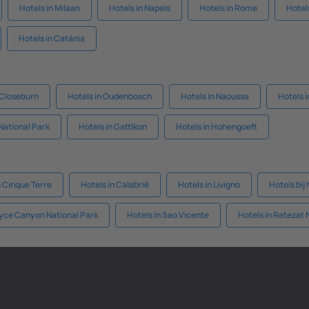
Hotels in Milaan
Hotels in Napels
Hotels in Rome
Hotels
Hotels in Catánia
 Closeburn
Hotels in Oudenbosch
Hotels in Naoussa
Hotels i
 National Park
Hotels in Gattikon
Hotels in Hohengoeft
n Cinque Terre
Hotels in Calabrië
Hotels in Livigno
Hotels bi
ryce Canyon National Park
Hotels in Sao Vicente
Hotels in Retezat 