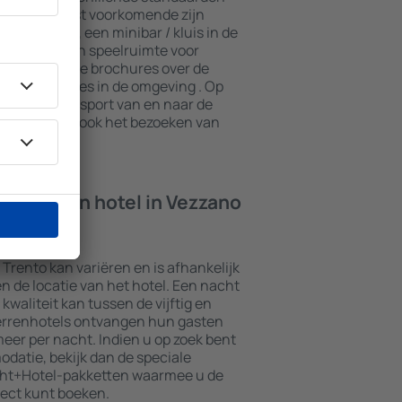
sten. De meest voorkomende zijn
met een spa, een minibar / kluis in de
gedeelte, een speelruimte voor
n informatieve brochures over de
sche attracties in de omgeving . Op
els ook transport van en naar de
igen hotels ook het bezoeken van
Trento aan.
cht in een hotel in Vezzano
 Trento kan variëren en is afhankelijk
en de locatie van het hotel. Een nacht
kwaliteit kan tussen de vijftig en
terrenhotels ontvangen hun gasten
er per nacht. Indien u op zoek bent
atie, bekijk dan de speciale
cht+Hotel-pakketten waarmee u de
ect kunt boeken.