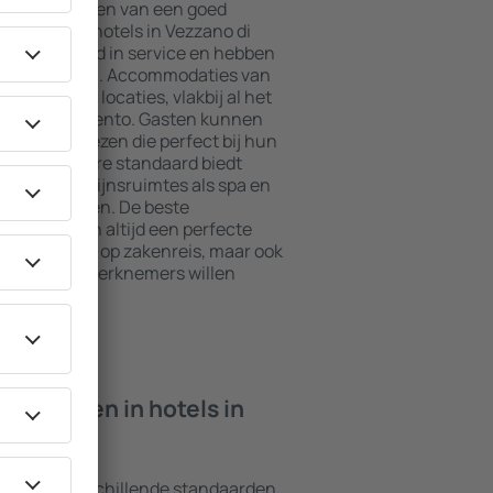
jkste elementen van een goed
l. De beste hotels in Vezzano di
te standaard in service en hebben
voor de gasten. Accommodaties van
op de beste locaties, vlakbij al het
ezzano di Trento. Gasten kunnen
 of suite kiezen die perfect bij hun
met een hogere standaard biedt
s zoals welzijnsruimtes als spa en
n voor kinderen. De beste
 Trento zijn altijd een perfecte
en en mensen op zakenreis, maar ook
ps voor hun werknemers willen
n ik vinden in hotels in
o hebben verschillende standaarden