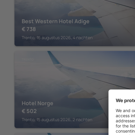
Best Western Hotel Adige
€
738
Trento, 16 augustus 2026, 4 nachten
TRENTO
Hotel Norge
€
502
Trento, 15 augustus 2026, 2 nachten