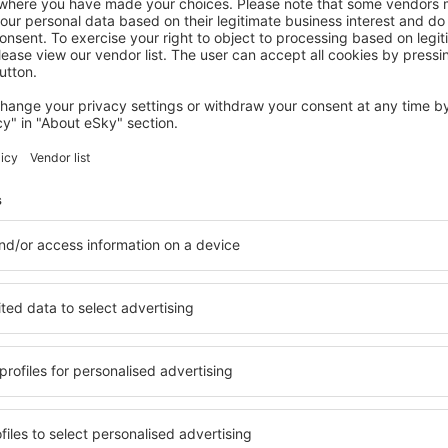
STENICO
Grand Hotel Terme di Comano
€
365
Stenico, 07 september 2026, 2 nachten
Meer hotels bekijken in Vezzano di Trento
 Trento
Vezzano di Tren
 beschikbaar in Vezzano di
Een verscheidenheid aan die