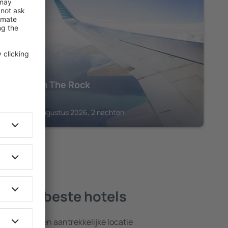
ARCO
Garnì On The Rock
€
319
Arco, 28 augustus 2026, 2 nachten
to - de beste hotels
nsten en een aantrekkelijke locatie