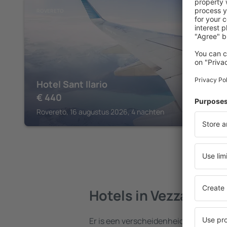
ROVERETO
Hotel Sant Ilario
€
440
Rovereto, 16 augustus 2026, 4 nachten
Hotels in Vezzano di
Er is een verscheidenheid aan hotels