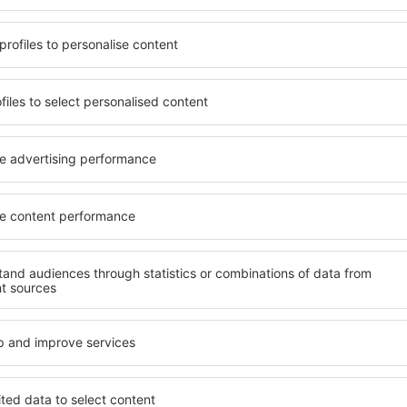
nden dat aan zijn behoeften
zijn enkele van de belangri
clusive hoogstaand hotel of
ontworpen all-inclusive hote
llige sfeer? Is een goedkope
Trento garanderen de hoogs
 Met onze hulp kunt u voor
een scala aan faciliteiten 
in Vezzano di Trento.
hoge kwaliteit bevinden zich 
n de standaard van het
belangrijke amusement in V
aalmethoden en
gratis parkeren en een kamer
di Trento zijn centraal
behoeften past. Een hotel 
drukte. U bent welkom voor
gewoonlijk gevarieerde optie
aties zijn ook perfect voor
fitness, evenals activiteite
 te zien en te doen. Kies een
accommodaties in Vezzano di
npakken voor uw reis of
keuze voor stellen, gezinn
voor bedrijven die worksho
organiseren.
zzano di Trento?
Welke faciliteiten ka
Vezzano di Trento?
zano di Trento te vinden, is
oekmachine voor
Hotels in Vezzano di Trent