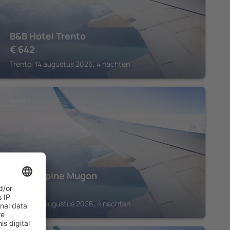
B&B Hotel Trento
€
642
Trento, 14 augustus 2026, 4 nachten
TRENTO
Hotel Alpine Mugon
€
1.036
Trento, 16 augustus 2026, 4 nachten