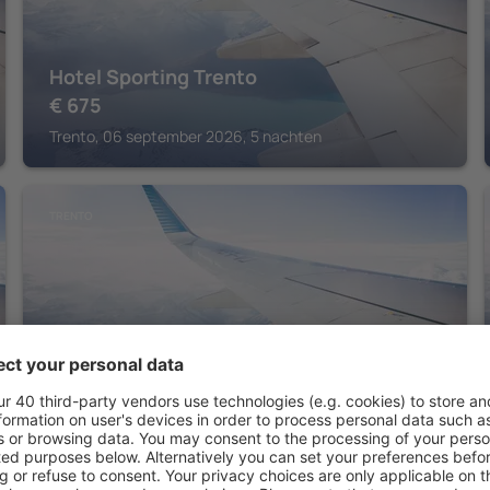
Hotel Sporting Trento
€
675
Trento, 06 september 2026, 5 nachten
TRENTO
Relais Vecchio Maso
€
349
Trento, 15 augustus 2026, 2 nachten