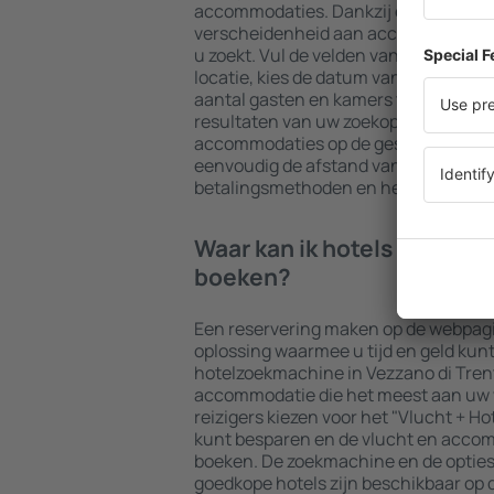
accommodaties. Dankzij een grote d
verscheidenheid aan accommodaties 
u zoekt. Vul de velden van de zoekmac
locatie, kies de datum van het in- en
aantal gasten en kamers toe. Nu bent
resultaten van uw zoekopdracht tone
accommodaties op de geselecteerde d
eenvoudig de afstand van het hotel 
betalingsmethoden en het aantal ste
Waar kan ik hotels in Vezza
boeken?
Een reservering maken op de webpagi
oplossing waarmee u tijd en geld kun
hotelzoekmachine in Vezzano di Tren
accommodatie die het meest aan uw 
reizigers kiezen voor het "Vlucht + Ho
kunt besparen en de vlucht en accom
boeken. De zoekmachine en de opties
goedkope hotels zijn beschikbaar op 