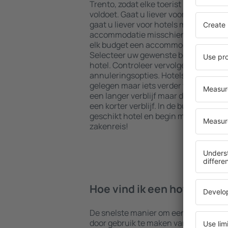
Trento, zodat elke toerist iets kan vi
voldoet. Gaat u liever voor een all in
gaat u liever voor hotels met een geze
accommodatie misschien iets voor u?
elk budget een accommodatie boeken 
Selecteer uw gewenste bestemming e
hotel. Controleer vervolgens de bet
annuleringsopties. Hotels in Vezzano 
gelegen maar iets verder weg van de 
een langer verblijf maar de accommod
een korter verblijf. In de buurt is veel
geschikt hotel en begin meteen met i
zakenreis!
Hoe vind ik een hotel in Ve
De snelste manier om een hotel in Vez
door gebruik te maken van de eSky z