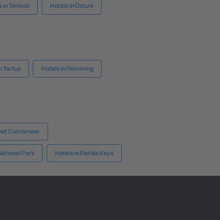
 in Termoli
Hotels in Ostuni
n Tartus
Hotels in Flemming
j het Comomeer
National Park
Hotels in Florida Keys