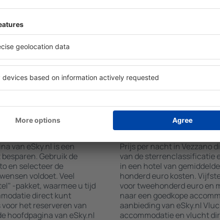
atabase met een
en faciliteiten voor hun ga
vindt u gegarandeerd wat
gratis wifi, wellnessruimtes 
hine in - selecteer uw
kamer, restaurants, een eet
 uitchecken, voeg dan het
kinderen, gratis parkeren e
 u helemaal klaar! De
meest interessante toeristi
n u alle beschikbare
sommige locaties bieden hot
ata aan. U kunt vervolgens
luchthaven aan. Soms moed
naar het stadscentrum, de
topattracties in Vezzano di 
rren controleren.
no di Trento
Hoeveel kost een na
di Trento?
na van eSky.nl is een
Prijs per nacht in Vezzano di
t besparen. Gebruik de
van de sterrenclassificatie 
to en selecteer de
in een hotel van gemiddelde 
wensen voldoet. Veel
honderd euro kosten. Vijfs
tel" -pakket, waarmee u tijd
voor tweehonderd euro en me
modatie direct kunt
naar een goedkope accommod
 voor het reserveren van
aanbieding van eSky.nl Vlu
de hoofdpagina van eSky.nl
accommodatie en vlucht dir