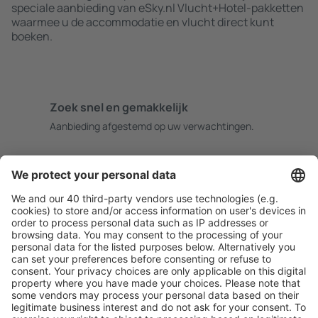
speciale aanbieding van eSky.nl Vlucht+Hotel-pakketten
waarmee u de accommodatie en vlucht direct kunt
boeken.
Zoek snel en gemakkelijk
Aanbieding afgestemd op uw verwachtingen.
Plan veilig
Zorgeloos boeken met gratiss annuleringsopties.
Bespaar meer
Reisaanbiedingen en speciale aanbiedingen voor
geregistreerde gebruikers.
Accommodaties die u bevallen
Kies uit meer dan 1,3 miljoen accommodaties: hotels,