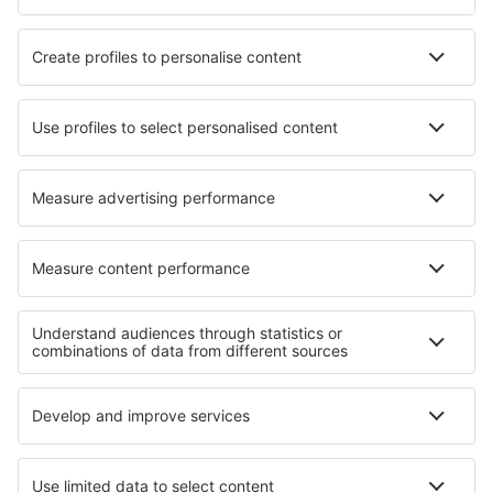
Hotels in Livingstone Cove
Hotels in Gostivar
Hotels in San Esteban del Valle
Hotels in Sarteano
Hotels in Vegreville
Hotels in Lido di Savio
Hotels in Saint-Savin
Hotels Yeresino
Beste hotels - regio's
Hotels in Torbay
Hotels in het Verenigd Koninkrijk
Hotels in Great Yarmouth
Hotels in Wales
Hotels op Guernsey
Hotels in Nationaal park Roztocze
Hotels op Rarotonga
Hotels in Bocas del Toro
Hotels Vidin province
Hotels in Stubaital