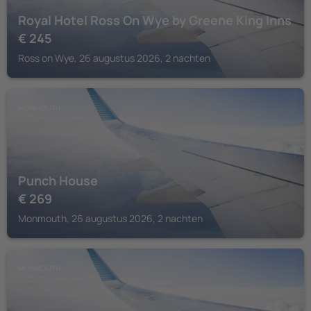
Royal Hotel Ross On Wye by Greene King Inns
€
245
Ross on Wye, 26 augustus 2026, 2 nachten
MONMOUTH
Punch House
€
269
Monmouth, 26 augustus 2026, 2 nachten
MONMOUTH