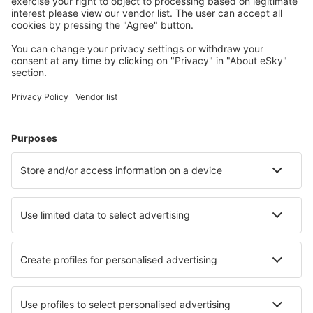
jeugdherbergen, appartementen en meer.
Meest gezochte hotels door eSky-gebruikers
Hotels in het Verenigd Koninkrijk - Populaire steden
Hotels in Londen
Hotels in Birmingham
Hotels in Edinburgh
Hotels in Liverpool
Hotels in Manchester
Hotels in Rye
Hotels in Bath
Hotels in Shrewsbury
Hotels in Watford
Hotels in Llandysul
Beste hotels - steden
Hotels in Vers chez Perrin
Hotels Cutchogue