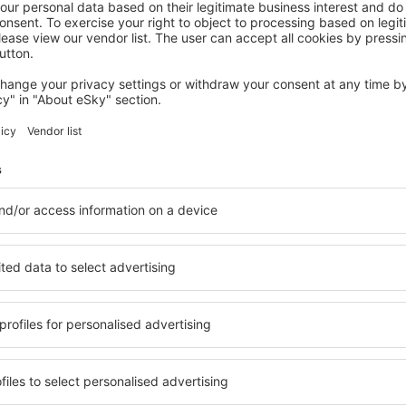
SAIGNELÉGIER
Café du Soleil
€
340
Saignelégier, 21 augustus 2026, 3 nachten
Meer hotels bekijken in La Ferrière
La Ferrière - de
beschikbaar in La Ferrière,
Een verscheidenheid aan die