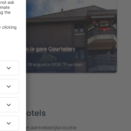
COURTELARY
Buffet de la gare Courtelary
€
657
Courtelary, 28 augustus 2026, 2 nachten
 beste hotels
nsten en een aantrekkelijke locatie