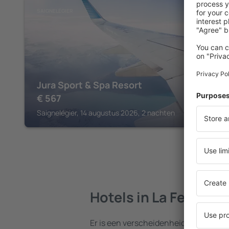
SAIGNELÉGIER
Jura Sport & Spa Resort
€
567
Saignelégier, 14 augustus 2026, 2 nachten
Hotels in La Ferrière
Er is een verscheidenheid aan hotels 