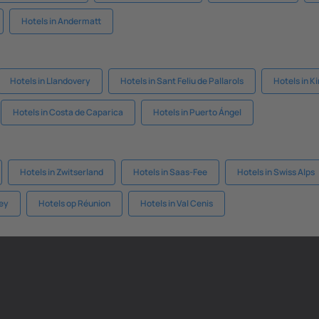
Hotels in Andermatt
Hotels in Llandovery
Hotels in Sant Feliu de Pallarols
Hotels in K
Hotels in Costa de Caparica
Hotels in Puerto Ángel
Hotels in Zwitserland
Hotels in Saas-Fee
Hotels in Swiss Alps
ley
Hotels op Réunion
Hotels in Val Cenis