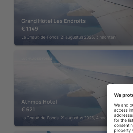
Grand Hôtel Les Endroits
€
1.149
La Chaux-de-Fonds, 21 augustus 2026, 3 nachten
LA CHAUX-DE-FONDS
Athmos Hotel
€
621
La Chaux-de-Fonds, 21 augustus 2026, 4 nachten