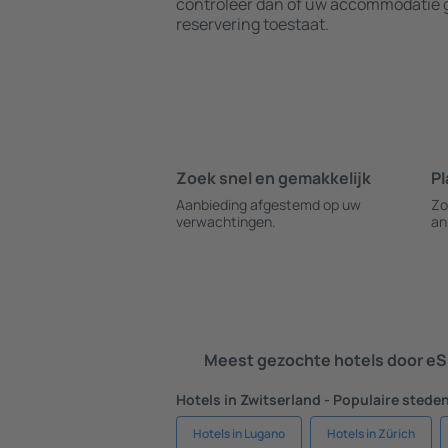
controleer dan of uw accommodatie g
reservering toestaat.
Zoek snel en gemakkelijk
Pl
Aanbieding afgestemd op uw
Zo
verwachtingen.
an
Meest gezochte hotels door eS
Hotels in Zwitserland - Populaire stede
Hotels in Lugano
Hotels in Zürich