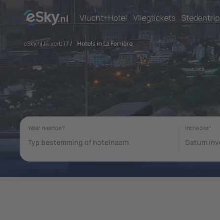
Vlucht+Hotel
Vliegtickets
Stedentrip
eSky.nl
/
verblijf
/
Hotels in La Ferrière