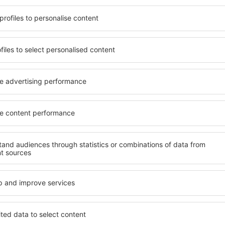
 aan zijn behoeften voldoet.
zijn enkele van de belangri
oogstaand hotel of gaat u
ontworpen all-inclusive hote
sfeer? Is een goedkope
garanderen de hoogste stan
 Met onze hulp kunt u voor
aan faciliteiten voor de g
n La Ferrière. Selecteer
kwaliteit bevinden zich op de
aard van het hotel.
belangrijke amusement in La
oden en annuleringsopties.
parkeren en een kamer of sui
legen maar iets verder weg
behoeften past. Een hotel 
 langer verblijf maar de
gewoonlijk gevarieerde optie
n korter verblijf. In de
fitness, evenals activiteite
 een geschikt hotel en begin
accommodaties in La Ferrière
zakenreis!
stellen, gezinnen en mensen
bedrijven die workshops vo
organiseren.
Ferrière?
Welke faciliteiten ka
Ferrière?
errière te vinden, is door
achine voor accommodaties.
Hotels in La Ferrière hebbe