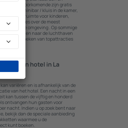
n. De meest voorkomende zijn gratis
n spa, een minibar / kluis in de kamer,
e, een speelruimte voor kinderen,
ieve brochures over de meest
ttracties in de omgeving . Op sommige
transport van en naar de luchthaven
ook het bezoeken van topattracties
ht in een hotel in La
e kan variëren en is afhankelijk van de
ocatie van het hotel. Een nacht in een
it kan tussen de vijftig en honderd
els ontvangen hun gasten voor
er nacht. Indien u op zoek bent naar
 bekijk dan de speciale aanbieding
akketten waarmee u de
ect kunt boeken.