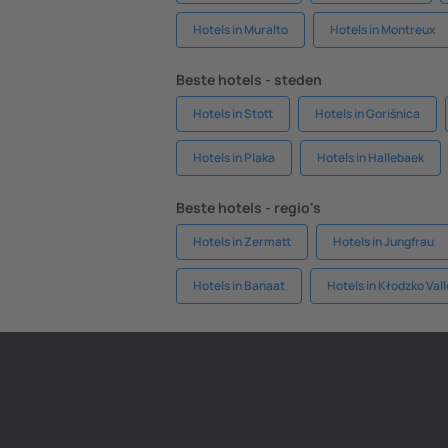
Hotels in Muralto
Hotels in Montreux
Beste hotels - steden
Hotels in Stott
Hotels in Gorišnica
Hotels in Plaka
Hotels in Hallebaek
Beste hotels - regio's
Hotels in Zermatt
Hotels in Jungfrau
Hotels in Banaat
Hotels in Kłodzko Val