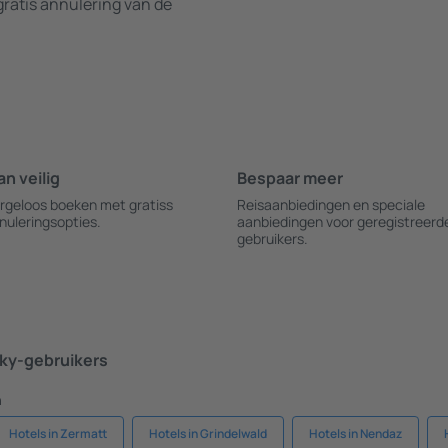
ratis annulering van de
an veilig
Bespaar meer
rgeloos boeken met gratiss
Reisaanbiedingen en speciale
nuleringsopties.
aanbiedingen voor geregistreerd
gebruikers.
ky-gebruikers
n
Hotels in Zermatt
Hotels in Grindelwald
Hotels in Nendaz