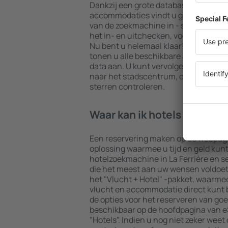
Dankzij een grote database met een 
accommodaties vindt u gegarandeerd 
van de zoekmachine in - selecteer uw
het in- en uitchecken, voeg dan het 
Nu bent u helemaal klaar! De result
tonen u alle beschikbare accommodat
data aan. U kunt vervolgens eenvoudi
naar het stadscentrum, de betalings
sterren controleren.
Waar kan ik hotels in La Fe
Een reservering maken op de webpagi
oplossing waarmee u tijd en geld kun
hotelzoekmachine in La Ferrière en 
die het meest aan uw wensen voldoet. 
het "Vlucht + Hotel" -pakket, waarmee
vlucht en accommodatie direct kunt
de opties voor het reserveren van goe
beschikbaar op de hoofdpagina van eS
"Hotels". Indien u nog niet zeker weet 