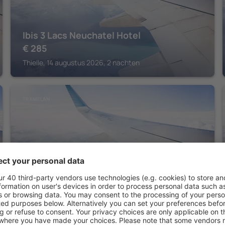
Ibis 3 Lacs Neuchatel Hotel
€
285
Thielle, 14 augustus 2026, 2 nachten
TRAMELAN
Hotel CIP
€
687
Tramelan, 21 augustus 2026, 4 nachten