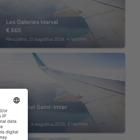
Les Galeries Marval
€
665
Neuchâtel, 21 augustus 2026, 4 nachten
SAINT-IMIER
Hota Hotel Saint-Imier
€
225
Saint-Imier, 14 augustus 2026, 2 nachten