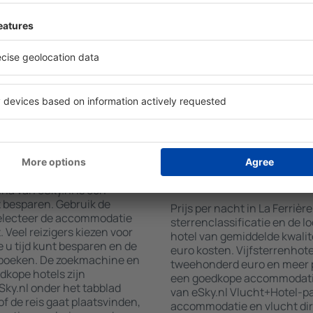
verscheidenheid aan
faciliteiten voor hun gaste
wat u zoekt. Vul de velden
wifi, wellnessruimtes met ee
 locatie, kies de datum van
restaurants, een eetgedeelt
aantal gasten en kamers toe.
gratis parkeren en informat
aten van uw zoekopdracht
interessante toeristische a
ies op de geselecteerde
locaties bieden hotels ook 
g de afstand van het hotel
aan. Soms moedigen hotels 
methoden en het aantal
in La Ferrière aan.
rrière boeken?
Hoeveel kost een nac
Ferrière?
na van eSky.nl is een
t besparen. Gebruik de
Prijs per nacht in La Ferrièr
selecteer de accommodatie
sterrenclassificatie en de l
Veel reizigers kiezen voor
hotel van gemiddelde kwalite
 u tijd kunt besparen en de
euro kosten. Vijfsterrenhot
 boeken. De zoekmachine en
tweehonderd euro en meer p
dkope hotels zijn
een goedkope accommodatie,
ky.nl onder het tabblad
van eSky.nl Vlucht+Hotel-p
of de reis gaat plaatsvinden,
accommodatie en vlucht dir