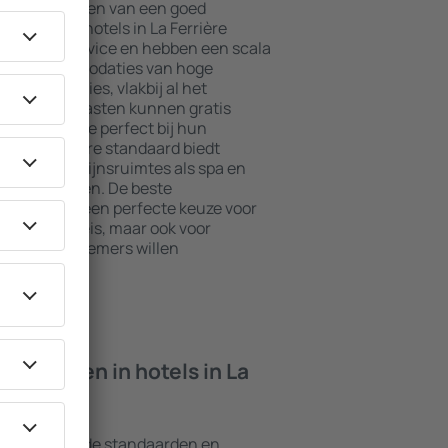
jkste elementen van een goed
l. De beste hotels in La Ferrière
daard in service en hebben een scala
asten. Accommodaties van hoge
 beste locaties, vlakbij al het
 Ferrière. Gasten kunnen gratis
te kiezen die perfect bij hun
met een hogere standaard biedt
s zoals welzijnsruimtes als spa en
n voor kinderen. De beste
 zijn altijd een perfecte keuze voor
 op zakenreis, maar ook voor
or hun werknemers willen
n ik vinden in hotels in La
n verschillende standaarden en