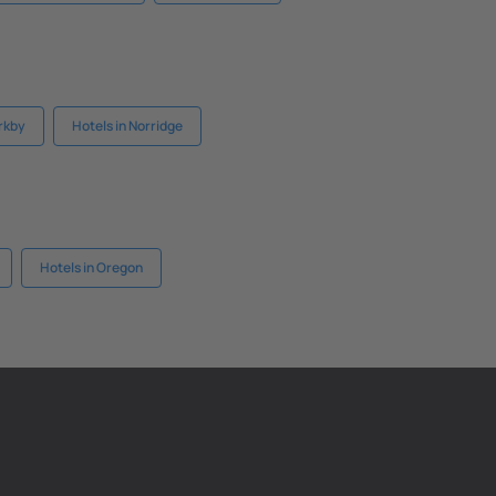
irkby
Hotels in Norridge
Hotels in Oregon