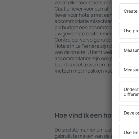
zodat elke toerist iets kan vinden dat
Gaat u liever voor een all inclusive h
liever voor hotels met een gezellige 
accommodatie misschien iets voor u?
elk budget een accommodatie boeken i
uw gewenste bestemming en de stand
Controleer vervolgens de betaalmeth
Hotels in La Ferrière zijn centraal ge
van de drukte. U bent welkom voor een
accommodaties zijn ook perfect voor ee
buurt is veel te zien en te doen. Kies
meteen met inpakken voor uw reis of 
Hoe vind ik een hotel in La 
De snelste manier om een hotel in La F
gebruik te maken van de eSky zoekm