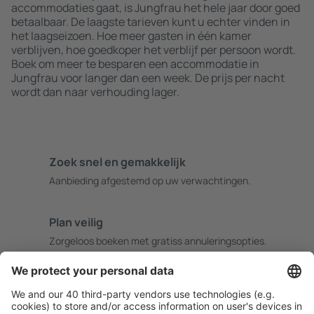
accommodaties gaat, is Jungfrau het hele jaar door goed
betaalbaar. De laagste tarieven kunt u echter vinden in
het laagseizoen. Hoe meer gasten in één kamer
verblijven, hoe goedkoper het verblijf per persoon wordt.
Boek om meer te besparen een accommodatie in
Jungfrau voor langer dan een week. De prijs per nacht
wordt dan naar verhouding lager.
Zoek snel en gemakkelijk
Aanbieding afgestemd op uw verwachtingen.
Plan veilig
Zorgeloos boeken met gratiss annuleringsopties.
Bespaar meer
Reisaanbiedingen en speciale aanbiedingen voor
geregistreerde gebruikers.