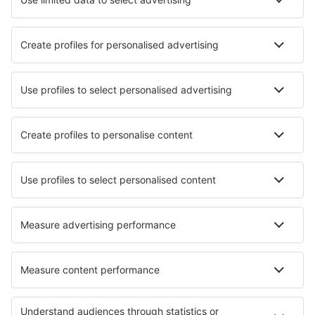
Beste accommodatie - steden
Verblijf in Tönisvorst
Verblijf in Laguna Beach
Verblijf in Pla del Panades
Verblijf in Bharuch
Verblijf in Clayton North
Verblijf in Ashland
Verblijf in Pfarrkirchen im Mühlkreis
Verblijf in San Miguel de Salinas
Verblijf in Sânnicolau Mare
Verblijf in Dunoon
Beste accommodatie - regio's
Verblijf in Zwitserland
Verblijf in Zermatt
Verblijf in Saas-Fee
Verblijf in Davos