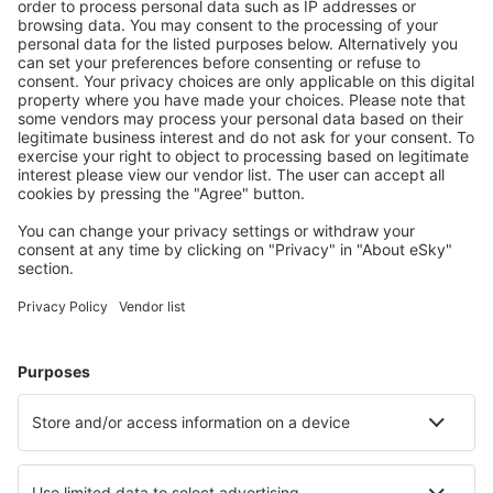
Accommodaties die u bevallen
Kies uit meer dan 1,3 miljoen accommodaties: hotels,
jeugdherbergen, appartementen en meer.
Meest gezochte accommodatie door eSky-
gebruikers
Accommodatie in Zwitserland - Populaire steden
Verblijf in Lugano
Verblijf in Zürich
Verblijf in Zermatt
Verblijf in Grindelwald
Verblijf in Nendaz
Verblijf in Gruyères
Verblijf in Saas-Balen
Verblijf in Fiesch
Verblijf in Solothurn
Verblijf in Winterthur