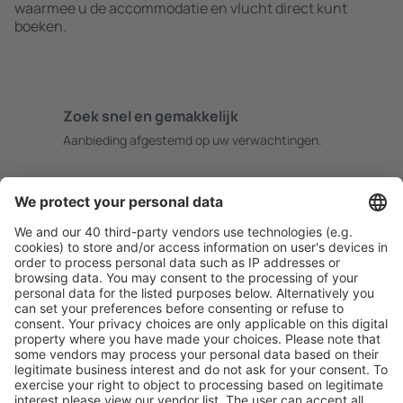
waarmee u de accommodatie en vlucht direct kunt
boeken.
Zoek snel en gemakkelijk
Aanbieding afgestemd op uw verwachtingen.
Plan veilig
Zorgeloos boeken met gratiss annuleringsopties.
Bespaar meer
Reisaanbiedingen en speciale aanbiedingen voor
geregistreerde gebruikers.
Accommodaties die u bevallen
Kies uit meer dan 1,3 miljoen accommodaties: hotels,
jeugdherbergen, appartementen en meer.