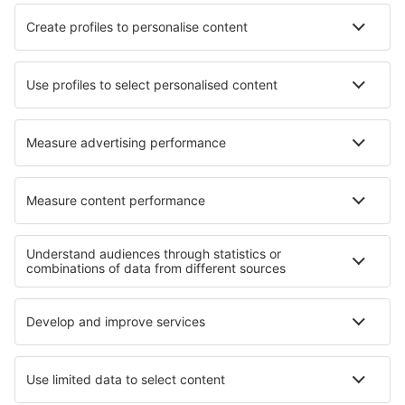
Hotels in Pluvigner
Hotels in Larbert
Hotels in Asté
Hotels Rinconada De Los Andes
Hotels in Ebergötzen
Hotels in Haggatt Hall
Hotels in Brownstown
Hotels in Aggelika
Beste hotels - regio's
Hotels in Nationaal Park Wigry
Hotels in Sadecki Beskids
Hotels in Podlachian
Hotels op Baltische kust (Polen)
Hotels in Nationaal park Karkonosze
Hotels in Banaat
Hotels in Faaker See
Hotels in Ruse
Hotels in Pennsylvania
Hotels op Korfoe