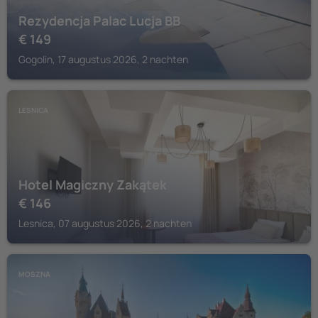
Rezydencja Palac Lucja BB
€
149
Gogolin, 17 augustus 2026, 2 nachten
LESNICA
Hotel Magiczny Zakątek
€
146
Lesnica, 07 augustus 2026, 2 nachten
MOSZNA