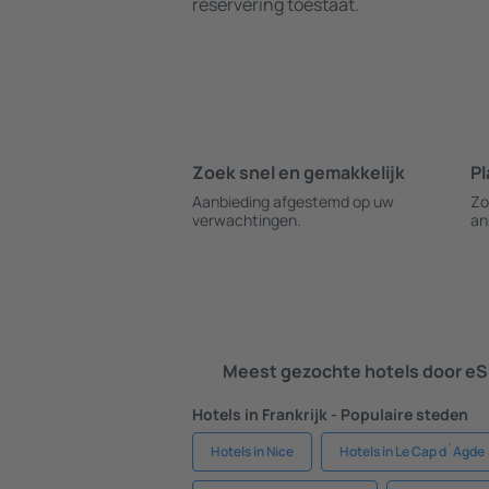
reservering toestaat.
Zoek snel en gemakkelijk
Pl
Aanbieding afgestemd op uw
Zo
verwachtingen.
an
Meest gezochte hotels door eS
Hotels in Frankrijk - Populaire steden
Hotels in Nice
Hotels in Le Cap d`Agde