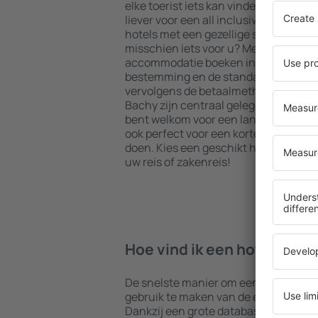
elke toerist iets kan vinden dat aan z
liever voor een all inclusive hoogstaan
hotels met een gezellige sfeer? Is 
misschien iets voor u? Met onze hulp 
accommodatie boeken in Bachy. Sel
bestemming en de standaard van het 
vervolgens de betaalmethoden en ann
Bachy zijn centraal gelegen maar iets
bent welkom voor een langer verblijf
ook perfect voor een korter verblijf. In
doen. Kies een geschikt hotel en beg
uw reis of zakenreis!
Hoe vind ik een hotel in Ba
De snelste manier om een hotel in Bac
gebruik te maken van de eSky zoekm
Dankzij een grote database met een 