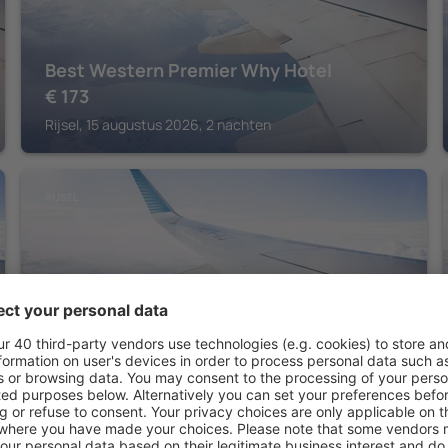
Best Western Premier Why Hotel
€
173
Rijsel, 15 augustus 2026, 2 nachten
RIJSEL
OKKO Hotels Lille Centre
€
171
Rijsel, 16 augustus 2026, 2 nachten