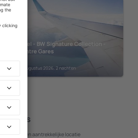
RIJSEL
Boa Hotel - BW Signature Collection -
Lille Centre Gares
€
173
Rijsel, 16 augustus 2026, 2 nachten
e hotels
nsten en een aantrekkelijke locatie