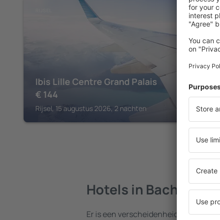
RIJSEL
Ibis Lille Centre Grand Palais
€
144
Rijsel, 15 augustus 2026, 2 nachten
Hotels in Bachy
Er is een verscheidenheid aan hotels