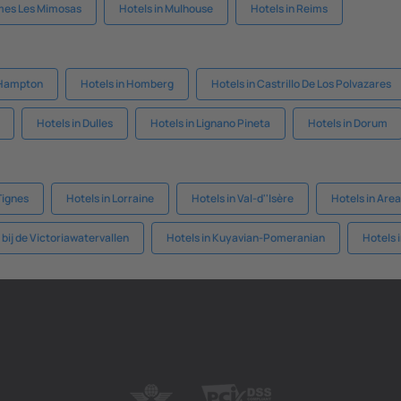
rmes Les Mimosas
Hotels in Mulhouse
Hotels in Reims
 Hampton
Hotels in Homberg
Hotels in Castrillo De Los Polvazares
Hotels in Dulles
Hotels in Lignano Pineta
Hotels in Dorum
Tignes
Hotels in Lorraine
Hotels in Val-d''Isère
Hotels in Area
 bij de Victoriawatervallen
Hotels in Kuyavian-Pomeranian
Hotels i