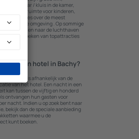
 een minibar / kluis in de kamer,
e, een speelruimte voor kinderen,
ieve brochures over de meest
ttracties in de omgeving . Op sommige
transport van en naar de luchthaven
ook het bezoeken van topattracties
cht in een hotel in Bachy?
 variëren en is afhankelijk van de
ocatie van het hotel. Een nacht in een
it kan tussen de vijftig en honderd
els ontvangen hun gasten voor
er nacht. Indien u op zoek bent naar
 bekijk dan de speciale aanbieding
akketten waarmee u de
ect kunt boeken.