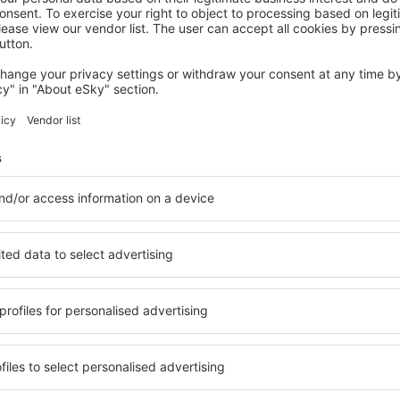
RIJSEL
Hotel Carlton
€
281
Rijsel, 16 augustus 2026, 2 nachten
Meer hotels bekijken in Bachy
Bachy - de best
 beschikbaar in Bachy, zodat
Een verscheidenheid aan die