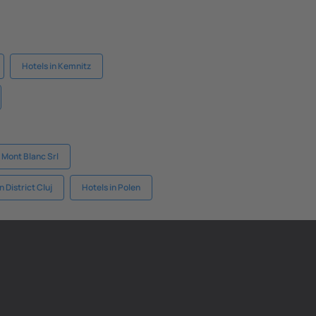
Hotels in Kemnitz
 Mont Blanc Srl
n District Cluj
Hotels in Polen