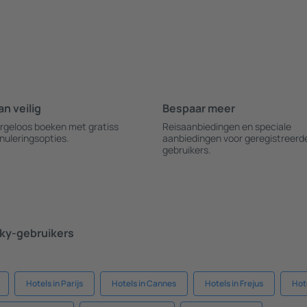
an veilig
Bespaar meer
rgeloos boeken met gratiss
Reisaanbiedingen en speciale
nuleringsopties.
aanbiedingen voor geregistreerd
gebruikers.
ky-gebruikers
Hotels in Parijs
Hotels in Cannes
Hotels in Frejus
Hot