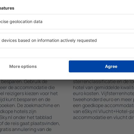
wat u zoekt. Vul de velden
wellnessruimtes met een spa,
 locatie, kies de datum van
restaurants, een eetgedeelt
aantal gasten en kamers toe.
gratis parkeren en informat
aten van uw zoekopdracht
interessante toeristische a
ies op de geselecteerde
locaties bieden hotels ook 
g de afstand van het hotel
aan. Soms moedigen hotels 
methoden en het aantal
in Bachy aan.
y boeken?
Hoeveel kost een na
na van eSky.nl is een
Prijs per nacht in Bachy kan
t besparen. Gebruik de
sterrenclassificatie en de l
teer de accommodatie die
hotel van gemiddelde kwalite
l reizigers kiezen voor het
euro kosten. Vijfsterrenhot
ijd kunt besparen en de
tweehonderd euro en meer p
 boeken. De zoekmachine en
een goedkope accommodatie,
dkope hotels zijn
van eSky.nl Vlucht+Hotel-p
ky.nl onder het tabblad
accommodatie en vlucht dir
of de reis gaat plaatsvinden,
ratis annulering van de