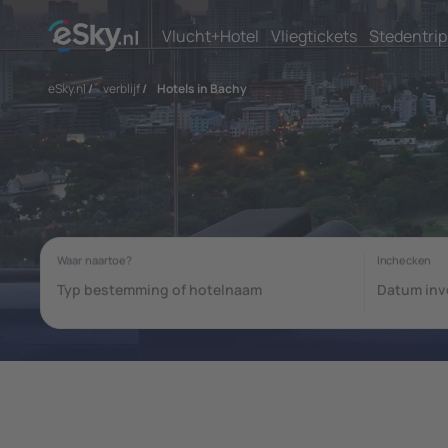
Vlucht+Hotel
Vliegtickets
Stedentrip
eSky.nl
/
verblijf
/
Hotels in Bachy