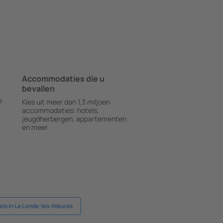
Accommodaties die u
bevallen
e
Kies uit meer dan 1,3 miljoen
accommodaties: hotels,
jeugdherbergen, appartementen
en meer.
els in La Londe-les-Maures