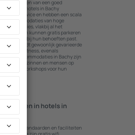
jkste elementen van een goed
l. De beste hotels in Bachy
daard in service en hebben een scala
asten. Accommodaties van hoge
 beste locaties, vlakbij al het
achy. Gasten kunnen gratis parkeren
 die perfect bij hun behoeften past.
andaard biedt gewoonlijk gevarieerde
 als spa en fitness, evenals
 De beste accommodaties in Bachy zijn
oor stellen, gezinnen en mensen op
drijven die workshops voor hun
ren.
n ik vinden in hotels in
chillende standaarden en faciliteiten
oorkomende zijn gratis wifi,