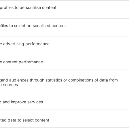
ijn behoeften voldoet. Gaat u
zijn enkele van de belangri
d hotel of gaat u liever voor
ontworpen all-inclusive hote
een goedkope accommodatie
garanderen de hoogste stan
kunt u voor elk budget een
aan faciliteiten voor de g
ecteer uw gewenste
kwaliteit bevinden zich op de
hotel. Controleer
belangrijke amusement in B
uleringsopties. Hotels in
en een kamer of suite kiezen
 verder weg van de drukte. U
Een hotel met een hogere st
 maar de accommodaties zijn
opties zoals welzijnsruimtes
 de buurt is veel te zien en te
activiteiten voor kinderen.
in meteen met inpakken voor
altijd een perfecte keuze v
zakenreis, maar ook voor be
werknemers willen organise
chy?
Welke faciliteiten ka
Bachy?
hy te vinden, is door
achine voor accommodaties.
Hotels in Bachy hebben vers
verscheidenheid aan
voor hun gasten. De meest v