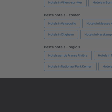
Hotels in Villers-sur-Mer
Hotels in Bo
Beste hotels - steden
Hotels in Valsequillo
Hotels in Meysey
Hotels in Ötigheim
Hotels in Harskamp
Beste hotels - regio's
Hotels aan de Franse Rivièra
Hotels in 
Hotels in Nationaal Park Ķemeri
Hotels