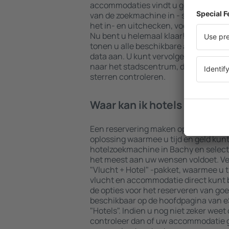
accommodaties vindt u gegarandeerd 
van de zoekmachine in - selecteer uw
het in- en uitchecken, voeg dan het 
Nu bent u helemaal klaar! De result
tonen u alle beschikbare accommodat
data aan. U kunt vervolgens eenvoudi
naar het stadscentrum, de betalings
sterren controleren.
Waar kan ik hotels in Bach
Een reservering maken op de webpagi
oplossing waarmee u tijd en geld kun
hotelzoekmachine in Bachy en selec
het meest aan uw wensen voldoet. Vee
"Vlucht + Hotel" -pakket, waarmee u t
vlucht en accommodatie direct kunt
de opties voor het reserveren van goe
beschikbaar op de hoofdpagina van eS
"Hotels". Indien u nog niet zeker weet 
controleer dan of uw accommodatie g