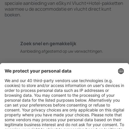
speciale aanbieding van eSky.nl Vlucht+Hotel-pakketten
waarmee u de accommodatie en vlucht direct kunt
boeken.
Zoek snel en gemakkelijk
Aanbieding afgestemd op uw verwachtingen.
Plan veilig
Zorgeloos boeken met gratiss annuleringsopties.
Bespaar meer
Reisaanbiedingen en speciale aanbiedingen voor
geregistreerde gebruikers.
Accommodaties die u bevallen
Kies uit meer dan 1,3 miljoen accommodaties: hotels,