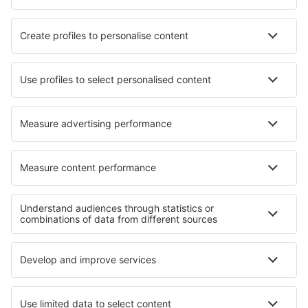
Hotels in Lammhult
Hotels in Riverdale
Hotels in Itacimirim
Hotels in Xinguara
Hotels in Seferihisar
Hotels in Falkendorf
Beste hotels - regio's
Hotels op de Westelijke peloponnesos
Hotels op Chalcidice
Hotels op Kreta
Hotels op Zakynthos
Hotels in East Macedonia and Thrace
Hotels in Warmia
Hotels in Mecklenburg Lake Plateau
Hotels in Italy - sun and beach
Hotels in Valle del Cauca
Hotels op Barbados