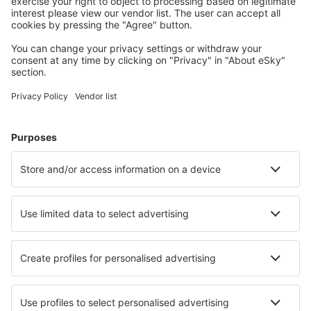
jeugdherbergen, appartementen en meer.
Meest gezochte hotels door eSky-gebruikers
Hotels in Griekenland - Populaire steden
Hotels in Thessaloniki
Hotels in Athene
Hotels in Rethimnon
Hotels in Chania
Hotels in Paros
Hotels in Spetses
Hotels in Vasilikos
Hotels in Plakias
Hotels in Patras
Hotels in Nikiti
Beste hotels - steden
Hotels in Celles
Hotels in Weston-Super-Mare
Hotels in Sant'Egidio alla Vibrata
Hotels in Straffan