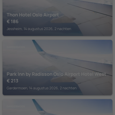
Thon Hotel Oslo Airport
€
186
Jessheim, 14 augustus 2026, 2 nachten
GARDERMOEN
Park Inn by Radisson Oslo Airport Hotel West
€
213
Gardermoen, 14 augustus 2026, 2 nachten
GARDERMOEN