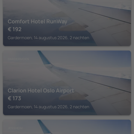
Comfort Hotel RunWay
€
192
Gardermoen, 14 augustus 2026, 2 nachten
GARDERMOEN
Clarion Hotel Oslo Airport
€
173
Gardermoen, 14 augustus 2026, 2 nachten
JESSHEIM