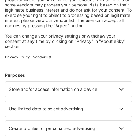
Meest gezochte hotels door eSky-gebruikers
Hotels in Noorwegen - Populaire steden
Hotels in Bergen
Hotels in Trondheim
Hotels in Stavanger
Hotels in Tromsø
Hotels in Oslo
Hotels in Hemsedal
Hotels Mestervik
Hotels Ullensvang
Hotels in Skudeneshavn
Hotels in Drøbak
Beste hotels - steden
Hotels in Pralognan-la-Vanoise
Hotels in Las Tunas
Hotels in Guadalix De La Sierra
Hotels in Chevron
Hotels in Bushnell
Hotels in Ampuis