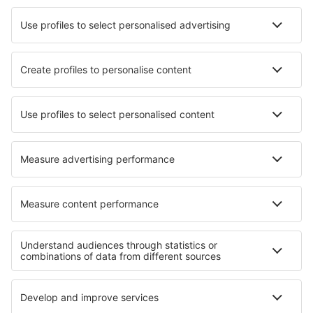
Hotels on Sibu Island
Hotels in Montgaillard
Hotels Great Ocean Road Port Campbell
Hotels in Fontanellato
Beste hotels - regio's
Hotels in Nationaal park Folgefonna
Hotels in Fjords Region
Hotels in Nationaal park Jostedalsbreen
Hotels in Nationaal park Jotunheimen
Hotels in Nationaal park Rago
Hotels in Brandenburg Lake Plateau
Hotels in Orlické Mountains
Hotels in Pattaya Beach