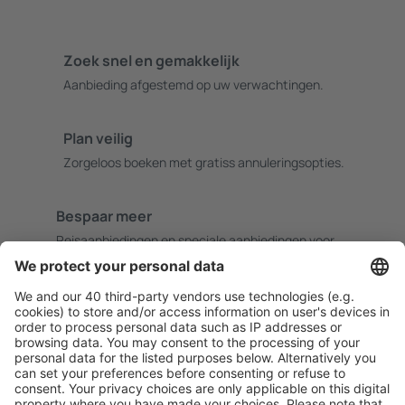
Zoek snel en gemakkelijk
Aanbieding afgestemd op uw verwachtingen.
Plan veilig
Zorgeloos boeken met gratiss annuleringsopties.
Bespaar meer
Reisaanbiedingen en speciale aanbiedingen voor
geregistreerde gebruikers.
Accommodaties die u bevallen
Kies uit meer dan 1,3 miljoen accommodaties: hotels,
jeugdherbergen, appartementen en meer.