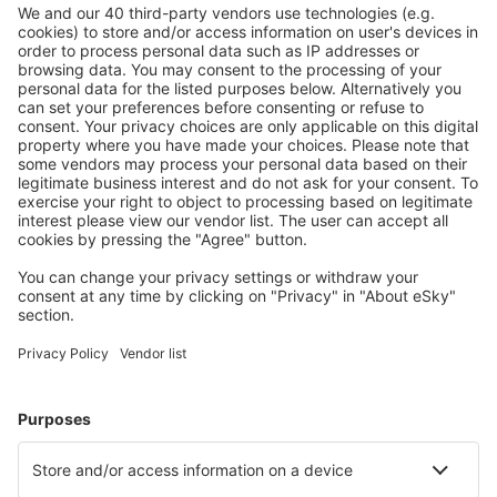
Reisaanbiedingen en speciale aanbiedingen voor
geregistreerde gebruikers.
Accommodaties die u bevallen
Kies uit meer dan 1,3 miljoen accommodaties: hotels,
jeugdherbergen, appartementen en meer.
Meest gezochte accommodatie door eSky-
gebruikers
Accommodatie in Noorwegen - Populaire steden
Verblijf in Bergen
Verblijf in Tromsø
Verblijf in Oslo
Verblijf in Stavanger
Verblijf in Kristiansand
Verblijf in Skien
Verblijf in Os
Verblijf in Skjærhalden
Verblijf in Alta
Verblijf in Namsos