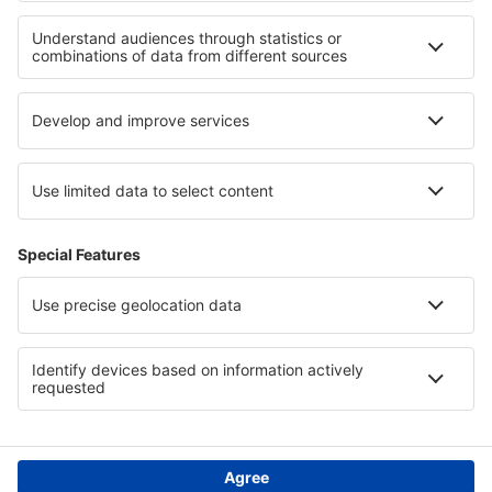
Verblijf in Nationaal park Jotunheimen
Verblijf in Jeseniky
Verblijf in Hot Springs National Park
Verblijf in Bohemian Paradise
Verblijf in Nationaal Park Białowieża
Verblijf in Hochpustertal