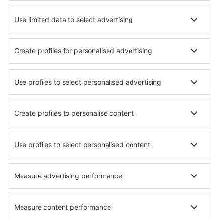
Beste accommodatie - steden
Verblijf in Loveland
Verblijf in Wandlitz
Verblijf in Folgaria
Verblijf in Alifu Dhaalu Atoll
Verblijf in Benfeld
Verblijf in Inver Grove Heights
Verblijf in Vaals
Verblijf in Roseville
Verblijf in Yan'an
Verblijf Embid De La Ribera
Beste accommodatie - regio's
Verblijf in Nationaal park Zuid-Spitsbergen
Verblijf in Svalbard Archipelago
Verblijf in Nationaal park Rago
Verblijf in Nationaal park Rondane