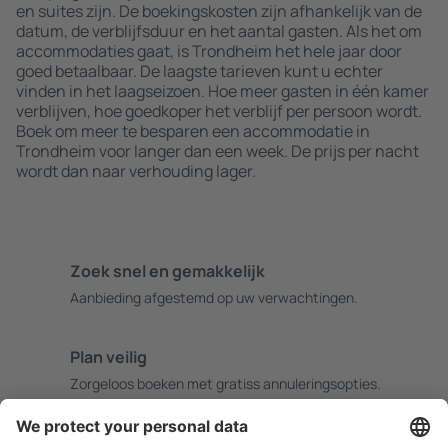
en suites zijn. De boekingskosten zijn afhankelijk van de
datum, de verblijfsduur en het aantal gasten. Als het om
accommodaties gaat, is Trondheim het hele jaar door
goed betaalbaar. De laagste tarieven kunt u echter
vinden in het laagseizoen. Hoe meer gasten in één kamer
verblijven, hoe goedkoper het verblijf per persoon wordt.
Boek om meer te besparen een accommodatie in
Trondheim voor langer dan een week. De prijs per nacht
wordt dan naar verhouding lager.
Zoek snel en gemakkelijk
Aanbieding afgestemd op uw verwachtingen.
Plan veilig
Zorgeloos boeken met gratiss annuleringsopties.
Bespaar meer