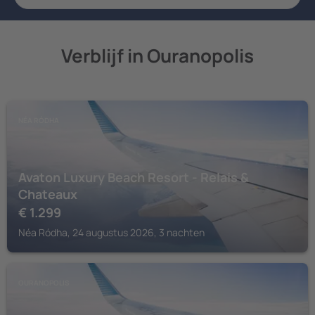
Verblijf in Ouranopolis
NÉA RÓDHA
Avaton Luxury Beach Resort - Relais &
Chateaux
€
1.299
Néa Ródha, 24 augustus 2026, 3 nachten
OURANOPOLIS