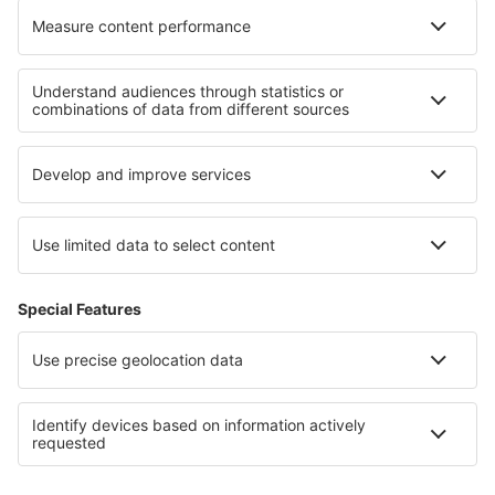
Verblijf op Kreta
Verblijf op Ithaka
Verblijf in Attica
Verblijf in Central Macedonia
Verblijf in Ios
Verblijf in West Bohemian spa triangle
Verblijf in Nigeria
Verblijf in Gozo
Verblijf in Valmeinier
Verblijf in South Black Sea Coast