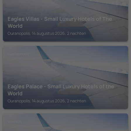
Eagles Villas - Small Luxury Hotels of The
World
Ouranopolis, 14 augustus 2026, 2 nachten
OURANOPOLIS
Eagles Palace - Small Luxury Hotels of the
World
Ouranopolis, 14 augustus 2026, 2 nachten
IERISSOS