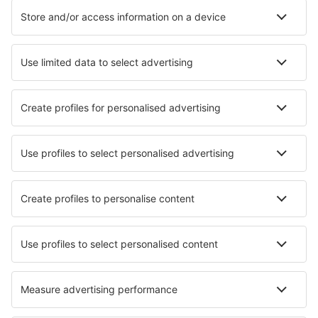
Verblijf in Thessaloniki
Verblijf in Konitsa
Verblijf in Xanthi
Verblijf in Parga
Verblijf in Skiathos
Verblijf in Spata
Beste accommodatie - steden
Verblijf in Pryor
Verblijf in Tournon
Verblijf in Maayyafushi
Verblijf in Baad
Verblijf in Barr
Verblijf in Saint-Brice (Mayenne)
Verblijf in Ksamil
Verblijf in Lincolnshire
Verblijf in Putzu Idu
Verblijf in Tarapacá
Beste accommodatie - regio's