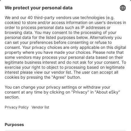
Plan veilig
Zorgeloos boeken met gratiss annuleringsopties.
Bespaar meer
Reisaanbiedingen en speciale aanbiedingen voor
geregistreerde gebruikers.
Accommodaties die u bevallen
Kies uit meer dan 1,3 miljoen accommodaties: hotels,
jeugdherbergen, appartementen en meer.
Meest gezochte accommodatie door eSky-
gebruikers
Accommodatie in Griekenland - Populaire steden
Verblijf in Rethimnon
Verblijf in Athene
Verblijf in Chania
Verblijf in Paros