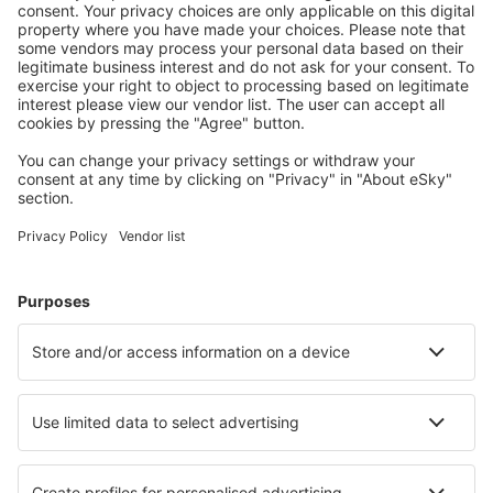
Accommodaties die u bevallen
Kies uit meer dan 1,3 miljoen accommodaties: hotels,
jeugdherbergen, appartementen en meer.
Meest gezochte accommodatie door eSky-
gebruikers
Accommodatie in het Verenigd Koninkrijk - Populaire steden
Verblijf in Liverpool
Verblijf in Londen
Verblijf in Edinburgh
Verblijf in Manchester
Verblijf in Birmingham
Verblijf in Portree
Verblijf in Watford
Verblijf in Salford
Verblijf in Coventry
Verblijf in Dartmouth