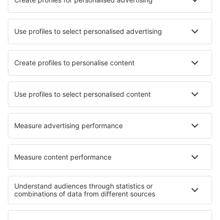
Beste accommodatie - steden
Verblijf in Renfrew
Verblijf in Glücksburg
Verblijf in Vanves
Verblijf in Rio Quente
Verblijf in Jelitkowo
Verblijf in North Haven
Verblijf in Samarína
Verblijf in Tiniguiban Island
Verblijf in Rosmaninhal
Verblijf in Peetsch
Beste accommodatie - regio's
Verblijf in Great Yarmouth
Verblijf in Southport
Verblijf in Noord-Ierland
Verblijf in Wales
Verblijf in Scotland
Verblijf in Chrudimsko - Hlinecko