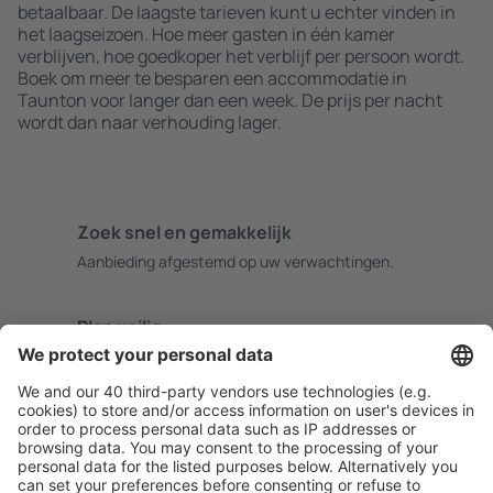
betaalbaar. De laagste tarieven kunt u echter vinden in
het laagseizoen. Hoe meer gasten in één kamer
verblijven, hoe goedkoper het verblijf per persoon wordt.
Boek om meer te besparen een accommodatie in
Taunton voor langer dan een week. De prijs per nacht
wordt dan naar verhouding lager.
Zoek snel en gemakkelijk
Aanbieding afgestemd op uw verwachtingen.
Plan veilig
Zorgeloos boeken met gratiss annuleringsopties.
Bespaar meer
Reisaanbiedingen en speciale aanbiedingen voor
geregistreerde gebruikers.