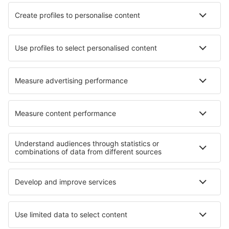
Hotels in Selma
Hotels in Achill Sound
Hotels in Masléon
Hotels in Lillebonne
Hotels in Higashiagatsuma
Hotels Kamala
Hotels in Playa Larga
Hotels Mooresville
Beste hotels - regio's
Hotels in Pembrokeshire
Hotels in Engeland
Hotels in Torbay
Hotels op de Kanaaleilanden
Hotels in het Verenigd Koninkrijk
Hotels in Amazonas
Hotels in California
Hotels in Los Padres National Forest
Hotels in Alsace
Hotels op Sardinië