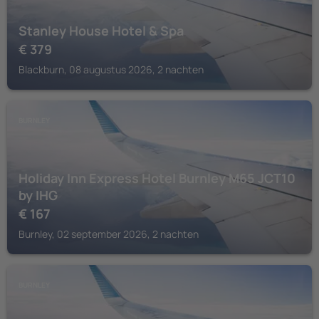
Stanley House Hotel & Spa
€
379
Blackburn, 08 augustus 2026, 2 nachten
BURNLEY
Holiday Inn Express Hotel Burnley M65 JCT10
by IHG
€
167
Burnley, 02 september 2026, 2 nachten
BURNLEY