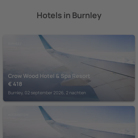
Hotels in Burnley
BURNLEY
Crow Wood Hotel & Spa Resort
€
418
Burnley, 02 september 2026, 2 nachten
ACCRINGTON