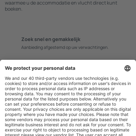
waarmee u de accommodatie en vlucht direct kunt
boeken.
Zoek snel en gemakkelijk
Aanbieding afgestemd op uw verwachtingen.
Plan veilig
Zorgeloos boeken met gratiss annuleringsopties.
Bespaar meer
Reisaanbiedingen en speciale aanbiedingen voor
geregistreerde gebruikers.
Accommodaties die u bevallen
Kies uit meer dan 1,3 miljoen accommodaties: hotels,
jeugdherbergen, appartementen en meer.