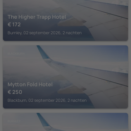
The Higher Trapp Hotel
€
172
Burnley, 02 september 2026, 2 nachten
BLACKBURN
Mytton Fold Hotel
€
250
Blackburn, 02 september 2026, 2 nachten
BURNLEY