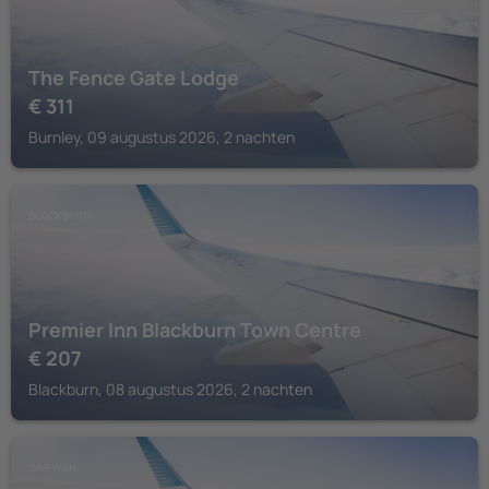
The Fence Gate Lodge
€
311
Burnley, 09 augustus 2026, 2 nachten
BLACKBURN
Premier Inn Blackburn Town Centre
€
207
Blackburn, 08 augustus 2026, 2 nachten
DARWEN