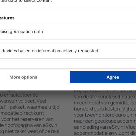
atabase met een
faciliteiten voor hun gaste
vindt u gegarandeerd wat
wifi, wellnessruimtes met ee
hine in - selecteer uw
restaurants, een eetgedeelt
 uitchecken, voeg dan het
gratis parkeren en informat
 u helemaal klaar! De
interessante toeristische a
n u alle beschikbare
locaties bieden hotels ook 
ata aan. U kunt vervolgens
aan. Soms moedigen hotels 
naar het stadscentrum, de
in Pleumeur-Bodou aan.
rren controleren.
umeur-Bodou boeken?
Hoeveel kost een nac
Pleumeur-Bodou?
na van eSky.nl is een
t besparen. Gebruik de
Prijs per nacht in Pleumeur
 en selecteer de
van de sterrenclassificatie 
wensen voldoet. Veel
in een hotel van gemiddelde 
tel" -pakket, waarmee u tijd
honderd euro kosten. Vijfs
modatie direct kunt
voor tweehonderd euro en me
 voor het reserveren van
naar een goedkope accommod
de hoofdpagina van eSky.nl
aanbieding van eSky.nl Vlu
g niet zeker weet of de reis
accommodatie en vlucht dir