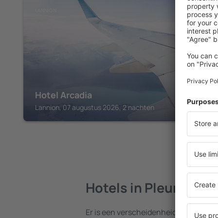
LANNION
Hotel Arcadia
Lannion, 07 augustus 2026, 2 nachten
Hotels in Pleumeur-
Er is een verscheidenheid aan hotels