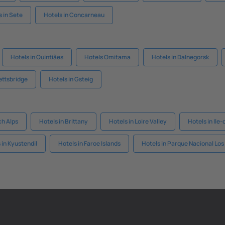
s in Sete
Hotels in Concarneau
Hotels in Quintiães
Hotels Omitama
Hotels in Dalnegorsk
ettsbridge
Hotels in Gsteig
ch Alps
Hotels in Brittany
Hotels in Loire Valley
Hotels in Ile
 in Kyustendil
Hotels in Faroe Islands
Hotels in Parque Nacional Los