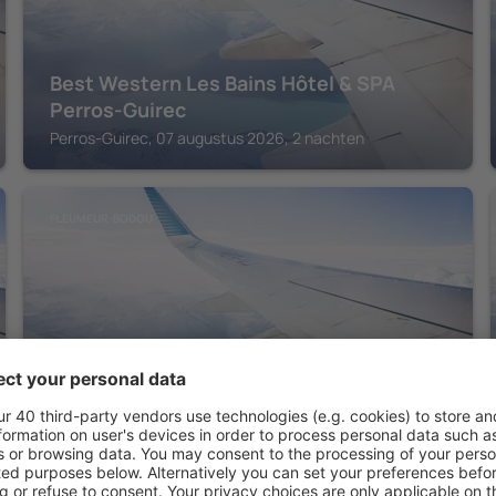
Best Western Les Bains Hôtel & SPA
Perros-Guirec
Perros-Guirec, 07 augustus 2026, 2 nachten
PLEUMEUR-BODOU
Golf de St Samson
Pleumeur-Bodou, 07 augustus 2026, 2 nachten