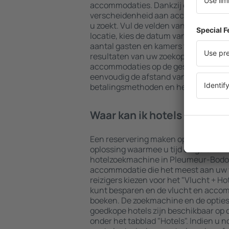
accommodaties. Dankzij een grote d
verscheidenheid aan accommodaties 
u zoekt. Vul de velden van de zoekmac
locatie, kies de datum van het in- en
aantal gasten en kamers toe. Nu bent
resultaten van uw zoekopdracht tone
accommodaties op de geselecteerde d
eenvoudig de afstand van het hotel 
betalingsmethoden en het aantal ste
Waar kan ik hotels in Ple
Een reservering maken op de webpagi
oplossing waarmee u tijd en geld kun
hotelzoekmachine in Pleumeur-Bodou
accommodatie die het meest aan uw 
reizigers kiezen voor het "Vlucht + Ho
kunt besparen en de vlucht en accom
boeken. De zoekmachine en de opties
goedkope hotels zijn beschikbaar op 
onder het tabblad "Hotels". Indien u no