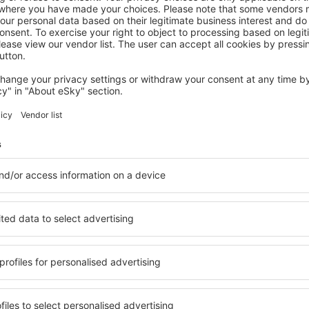
TREGASTEL
Le Beauséjour
Tregastel, 07 augustus 2026, 2 nachten
Meer hotels bekijken in Pleumeur-Bodou
Bodou
Pleumeur-Bodou
 beschikbaar in Pleumeur-
Een verscheidenheid aan die