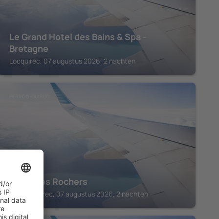
Le Grand Hotel des Bains & Spa -
Bretagne
Locquirec, 07 augustus 2026, 2 nachten
PERROS-GUIREC
Hôtel des Rochers
Perros-Guirec, 07 augustus 2026, 2 nachten