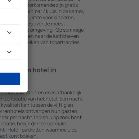
n. De meest voorkomende zijn gratis
n spa, een minibar / kluis in de kamer,
e, een speelruimte voor kinderen,
ieve brochures over de meest
ttracties in de omgeving . Op sommige
transport van en naar de luchthaven
ook het bezoeken van topattracties
ht in een hotel in
-Bodou kan variëren en is afhankelijk
en de locatie van het hotel. Een nacht
kwaliteit kan tussen de vijftig en
terrenhotels ontvangen hun gasten
er per nacht. Indien u op zoek bent
atie, bekijk dan de speciale
cht+Hotel-pakketten waarmee u de
ect kunt boeken.