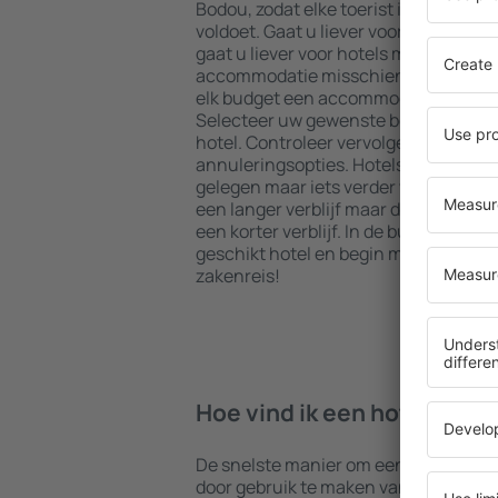
Bodou, zodat elke toerist iets kan vin
voldoet. Gaat u liever voor een all in
gaat u liever voor hotels met een geze
accommodatie misschien iets voor u?
elk budget een accommodatie boeke
Selecteer uw gewenste bestemming e
hotel. Controleer vervolgens de bet
annuleringsopties. Hotels in Pleumeu
gelegen maar iets verder weg van de 
een langer verblijf maar de accommod
een korter verblijf. In de buurt is veel
geschikt hotel en begin meteen met i
zakenreis!
Hoe vind ik een hotel in 
De snelste manier om een hotel in Pl
door gebruik te maken van de eSky z