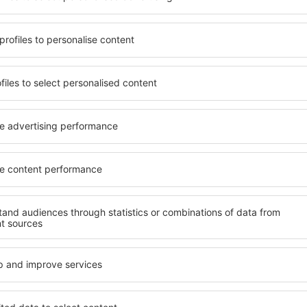
den dat aan zijn behoeften
zijn enkele van de belangri
clusive hoogstaand hotel of
ontworpen all-inclusive hot
llige sfeer? Is een goedkope
Bodou garanderen de hoogst
 Met onze hulp kunt u voor
een scala aan faciliteiten 
n in Pleumeur-Bodou.
hoge kwaliteit bevinden zich 
n de standaard van het
belangrijke amusement in 
aalmethoden en
gratis parkeren en een kamer
r-Bodou zijn centraal
behoeften past. Een hotel 
drukte. U bent welkom voor
gewoonlijk gevarieerde optie
aties zijn ook perfect voor
fitness, evenals activiteite
 te zien en te doen. Kies een
accommodaties in Pleumeur-
npakken voor uw reis of
voor stellen, gezinnen en m
bedrijven die workshops vo
organiseren.
Pleumeur-Bodou?
Welke faciliteiten ka
Pleumeur-Bodou?
eumeur-Bodou te vinden, is
oekmachine voor
Hotels in Pleumeur-Bodou 