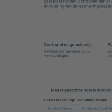
gaat plaatsvinden, controleer dan o
annulering van de reservering toesta
Zoek snel en gemakkelijk
Pl
Aanbieding afgestemd op uw
Zo
verwachtingen.
an
Meest gezochte hotels door eS
Hotels in Frankrijk - Populaire steden
Hotels in Cannes
Hotels in Le Cap d`A