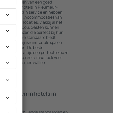
jkste elementen van een goed
el. De beste hotels in Pleumeur-
e standaard in service en hebben
voor de gasten. Accommodaties van
op de beste locaties, vlakbij al het
Pleumeur-Bodou. Gasten kunnen
 of suite kiezen die perfect bij hun
met een hogere standaard biedt
s zoals welzijnsruimtes als spa en
n voor kinderen. De beste
Bodou zijn altijd een perfecte keuze
ensen op zakenreis, maar ook voor
or hun werknemers willen
n ik vinden in hotels in
hebben verschillende standaarden en