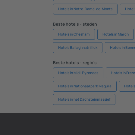
Hotels in Notre-Dame-de-Monts
Hotel
Beste hotels - steden
Hotels in Chesham
Hotels in March
Hotels Ballaghnatrillick
Hotels in Benn
Beste hotels - regio's
Hotels in Midi-Pyrenees
Hotels in Fren
Hotels in Nationaal park Magura
Hotels
Hotels in het Dachsteinmassief