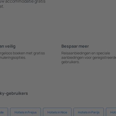
f uw accommodatie gratis
at.
an veilig
Bespaar meer
rgeloos boeken met gratiss
Reisaanbiedingen en speciale
nuleringsopties.
aanbiedingen voor geregistreerd
gebruikers.
ky-gebruikers
gde
Hotels in Frejus
Hotels in Nice
Hotels in Parijs
Hot