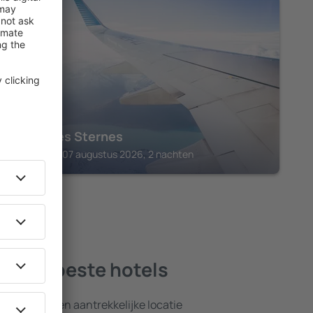
LOUANNEC
Hôtel Les Sternes
Louannec, 07 augustus 2026, 2 nachten
 - de beste hotels
nsten en een aantrekkelijke locatie