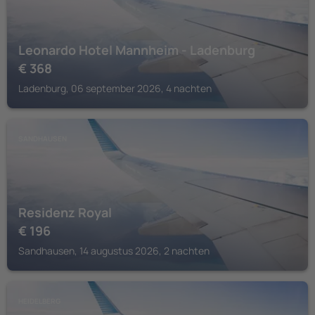
Leonardo Hotel Mannheim - Ladenburg
€
368
Ladenburg, 06 september 2026, 4 nachten
SANDHAUSEN
Residenz Royal
€
196
Sandhausen, 14 augustus 2026, 2 nachten
HEIDELBERG