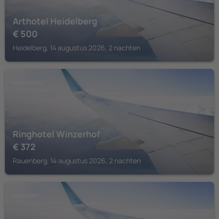
Arthotel Heidelberg
€
500
Heidelberg, 14 augustus 2026, 2 nachten
RAUENBERG
Ringhotel Winzerhof
€
372
Rauenberg, 14 augustus 2026, 2 nachten
WALLDORF