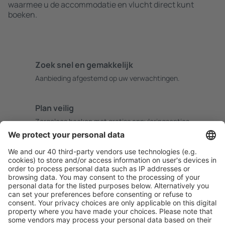
waarmee u de accommodatie en vlucht direct kunt
boeken.
Zoek snel en gemakkelijk
Aanbieding afgestemd op uw verwachtingen.
Plan veilig
Zorgeloos boeken met gratiss annuleringsopties.
Bespaar meer
Reisaanbiedingen en speciale aanbiedingen voor
geregistreerde gebruikers.
Accommodaties die u bevallen
Kies uit meer dan 1,3 miljoen accommodaties: hotels,
jeugdherbergen, appartementen en meer.