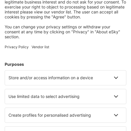
Meest gezochte hotels door eSky-gebruikers
Hotels in Duitsland - Populaire steden
Hotels in Grömitz
Hotels Westerhever
Hotels in Zingst
Hotels in Heringsdorf
Hotels in Westerland
Hotels in Putbus
Hotels in Ueckermünde
Hotels in Wilhelmshaven
Hotels in Ostseebad Nienhagen
Hotels in Chemnitz
Beste hotels - steden
Hotels in Mahopac
Hotels in Lilongwe