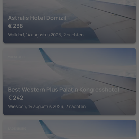
Astralis Hotel Domizil
€
238
Walldorf, 14 augustus 2026, 2 nachten
WIESLOCH
Best Western Plus Palatin Kongresshotel
€
242
Wiesloch, 14 augustus 2026, 2 nachten
LADENBURG