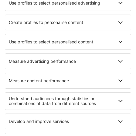
Hotels in Wohlenschwil
Hotels in Maslacq
Hotels in San Antonio Oeste
Hotels in San Vito
Hotels in Garner
Hotels in Key Biscayne
Hotels in Osasco
Hotels in Mayrac
Beste hotels - regio's
Hotels in Brandenburg Lake Plateau
Hotels in Moselle Valley
Hotels in Saksisch-Zwitserland
Hotels in Ore Mountains
Hotels in Lower Saxony
Hotels op Molokai
Hotels aan de Rode Zee
Hotels in Nationaal Park Gór Stołowych
Hotels in het Walker Bay Nature Reserve
Hotels in Florida