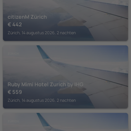
citizenM Zürich
€
442
Zürich, 14 augustus 2026, 2 nachten
ZÜRICH
Ruby Mimi Hotel Zurich by IHG
€
559
Zürich, 14 augustus 2026, 2 nachten
ZÜRICH