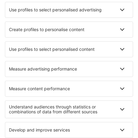
Hotels in Bahia De Alcudia
Hotels in Podgorje
Hotels in Teano
Hotels in Flers
Hotels in Strenči
Hotels in Clovelly
Hotels in Tamale
Hotels in Schwalbach am Taunus
Beste hotels - regio's
Hotels in Davos
Hotels in Saas-Fee
Hotels in Swiss Alps
Hotels in Zwitserland
Hotels in Sankt Moritz
Hotels in Lahemaa National Park
Hotels op de Zuidelijke peloponnesos
Hotels in Hot Springs National Park