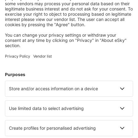
jeugdherbergen, appartementen en meer.
Meest gezochte hotels door eSky-gebruikers
Hotels in Zwitserland - Populaire steden
Hotels in Grindelwald
Hotels in Lugano
Hotels in Zermatt
Hotels in Nendaz
Hotels in Zürich
Hotels in Ftan
Hotels in Winterthur
Hotels in Capriasca
Hotels in Spiez
Hotels in Sankt Moritz
Beste hotels - steden
Hotels in Fos
Hotels in Groves