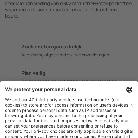
speciale aanbieding van eSky.nl Vlucht+Hotel-pakketten
waarmee u de accommodatie en vlucht direct kunt
boeken.
Zoek snel en gemakkelijk
Aanbieding afgestemd op uw verwachtingen.
Plan veilig
Zorgeloos boeken met gratiss annuleringsopties.
Bespaar meer
Reisaanbiedingen en speciale aanbiedingen voor
geregistreerde gebruikers.
Accommodaties die u bevallen
Kies uit meer dan 1,3 miljoen accommodaties: hotels,