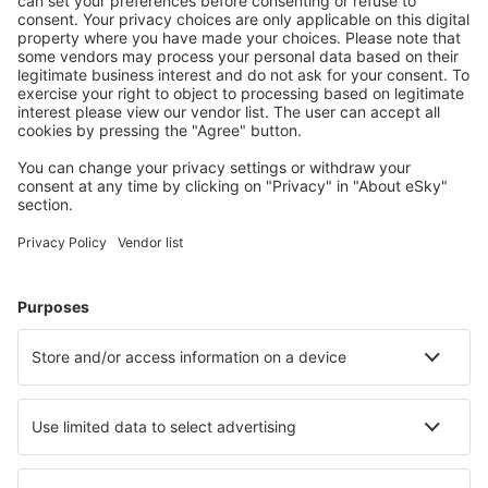
Bespaar meer
Reisaanbiedingen en speciale aanbiedingen voor
geregistreerde gebruikers.
Accommodaties die u bevallen
Kies uit meer dan 1,3 miljoen accommodaties: hotels,
jeugdherbergen, appartementen en meer.
Meest gezochte hotels door eSky-gebruikers
Hotels in Rusland - Populaire steden
Hotels in Vsevolozhsk
Hotels Donskoy
Hotels Gorelovo
Hotels Timiryazevskiy
Hotels in Adler
Hotels in Archangelsk
Hotels in Balashikha