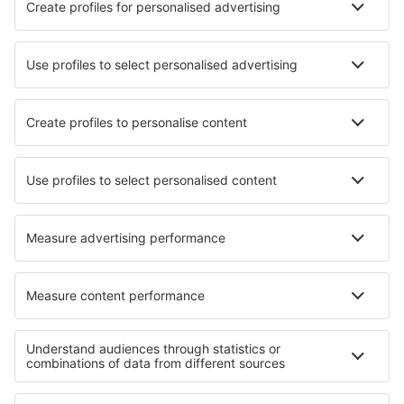
Hotels in Mytishchi
Hotels in Kabardinka
Hotels in Korolev
Beste hotels - steden
Hotels in Contra
Hotels in Lunguleţu
Hotels in Fort Payne
Hotels in Galion
Hotels in Dimona
Hotels in Devikulam
Hotels Fowlerville
Hotels in Tuchola
Hotels in Chestertown
Hotels in Montalenghe
Beste hotels - regio's
Hotels imn Dalaman Regio
Hotels in Wachau Valley