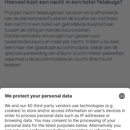
Hoeveel kost een nacht in een hotel Yelabuga?
Prijs per nacht Yelabuga kan variëren en is afhankelijk
van de sterrenclassificatie en de locatie van het hotel.
Een nacht in een hotel van gemiddelde kwaliteit kan
tussen de vijftig en honderd euro kosten.
Vijfsterrenhotels ontvangen hun gasten voor
tweehonderd euro en meer per nacht. Indien u op zoek
bent naar een goedkope accommodatie, bekijk dan de
speciale aanbieding van eSky.nl Vlucht+Hotel-pakketten
waarmee u de accommodatie en vlucht direct kunt
boeken.
Zoek snel en gemakkelijk
Aanbieding afgestemd op uw verwachtingen.
Plan veilig
Zorgeloos boeken met gratiss annuleringsopties.