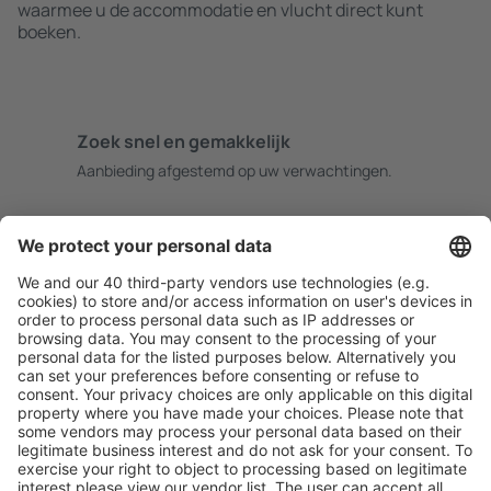
waarmee u de accommodatie en vlucht direct kunt
boeken.
Zoek snel en gemakkelijk
Aanbieding afgestemd op uw verwachtingen.
Plan veilig
Zorgeloos boeken met gratiss annuleringsopties.
Bespaar meer
Reisaanbiedingen en speciale aanbiedingen voor
geregistreerde gebruikers.
Accommodaties die u bevallen
Kies uit meer dan 1,3 miljoen accommodaties: hotels,
jeugdherbergen, appartementen en meer.