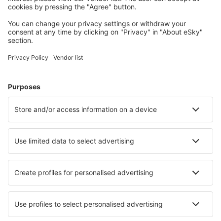
Meest gezochte hotels door eSky-gebruikers
Hotels in Duitsland - Populaire steden
Hotels Westerhever
Hotels in Grömitz
Hotels in Heringsdorf
Hotels in Zingst
Hotels in Westerland
Hotels in Baiersbronn
Hotels in Duisburg
Hotels in Krummhörn
Hotels in Kiel
Hotels in Eckernförde
Beste hotels - steden
Hotels in Thornbury
Hotels in Okanogan