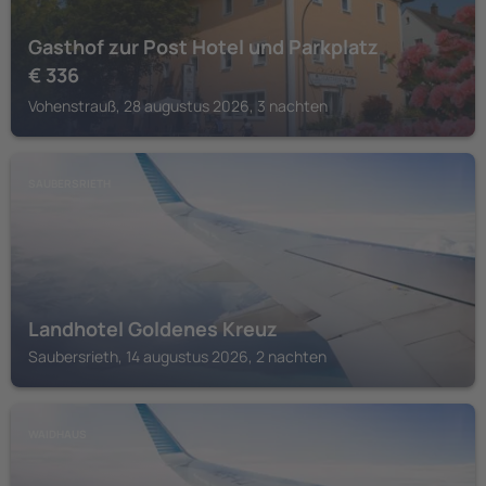
Gasthof zur Post Hotel und Parkplatz
€
336
Vohenstrauß, 28 augustus 2026, 3 nachten
SAUBERSRIETH
Landhotel Goldenes Kreuz
Saubersrieth, 14 augustus 2026, 2 nachten
WAIDHAUS