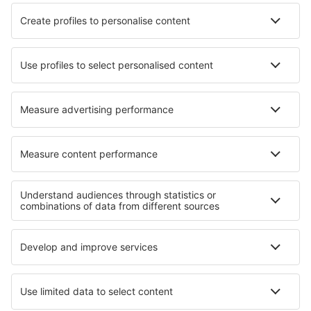
Hotels in Robledo
Hotels in Gramatneusiedl
Hotels in Heeze
Hotels in Saint-Ours
Hotels in Coldrano
Hotels in Ladismith
Hotels in Oberschan
Hotels in Kampong Giok
Beste hotels - regio's
Hotels in Harz
Hotels in Black Forest
Hotels op Sylt
Hotels in Ore Mountains
Hotels in Saxony-Anhalt
Hotels in Baja California
Hotels aan de Rimini Coast
Hotels op Samos
Hotels in Greek Islands
Hotels op de Westelijke peloponnesos