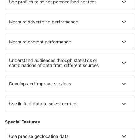
Hotels in Walker Flat
Hotels in Sauðárkrókur
Hotels in Sint Antoniusbank
Hotels in Shuya
Beste hotels - regio's
Hotels in French Alps
Hotels in Area Mont Blanc Srl
Hotels in La Plagne
Hotels in Midi-Pyrenees
Hotels aan de Côte d'Azur
Hotels in Katschberg/ Rennweg
Hotels in Moselle Valley
Hotels op Ibiza
Hotels op La Gomera
Hotels in Aspen