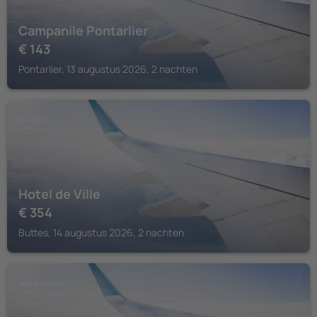
Campanile Pontarlier
€
143
Pontarlier, 13 augustus 2026, 2 nachten
BUTTES
Hotel de Ville
€
354
Buttes, 14 augustus 2026, 2 nachten
MALBUISSON