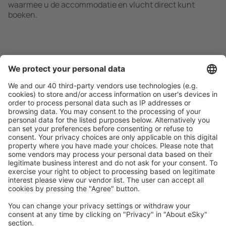
waarmee u de accommodatie en vlucht direct kunt
boeken.
Zoek snel en gemakkelijk
Aanbieding afgestemd op uw verwachtingen.
Plan veilig
Zorgeloos boeken met gratiss annuleringsopties.
Bespaar meer
Reisaanbiedingen en speciale aanbiedingen voor
geregistreerde gebruikers.
Accommodaties die u bevallen
Kies uit meer dan 1,3 miljoen accommodaties: hotels,
jeugdherbergen, appartementen en meer.