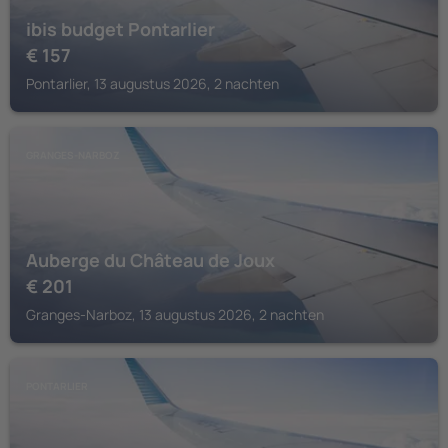
ibis budget Pontarlier
€
157
Pontarlier, 13 augustus 2026, 2 nachten
GRANGES-NARBOZ
Auberge du Château de Joux
€
201
Granges-Narboz, 13 augustus 2026, 2 nachten
PONTARLIER