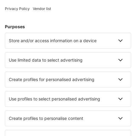
Meest gezochte hotels door eSky-gebruikers
Hotels in Frankrijk - Populaire steden
Hotels in Cannes
Hotels in Parijs
Hotels in Le Cap d`Agde
Hotels in Frejus
Hotels in Nice
Hotels in Narbonne-Plage
Hotels in Le Touquet Paris Plage
Hotels in Combloux
Hotels in Metz
Hotels in Rennes
Beste hotels - steden
Hotels in Niemce
Hotels in Utzenstorf
Hotels in Tawa
Hotels in Nar
Hotels in Taghjijt
Hotels Dubrave Gornje