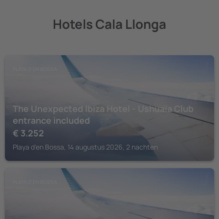
Hotels Cala Llonga
PLAYA D'EN BOSSA
The Unexpected Ibiza Hotel - Ushuaïa Club
entrance included
€
3.252
Playa d'en Bossa, 14 augustus 2026, 2 nachten
PLAYA D'EN BOSSA