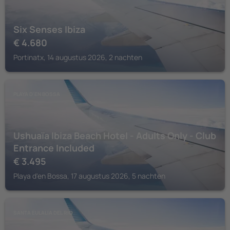
Six Senses Ibiza
€
4.680
Portinatx, 14 augustus 2026, 2 nachten
PLAYA D'EN BOSSA
Ushuaïa Ibiza Beach Hotel - Adults Only - Club
Entrance Included
€
3.495
Playa d'en Bossa, 17 augustus 2026, 5 nachten
SANTA EULALIA DEL RIO