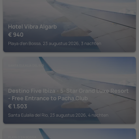
Hotel Vibra Algarb
€
940
Playa d'en Bossa, 23 augustus 2026, 3 nachten
SANTA EULALIA DEL RIO
Destino Five Ibiza - 5-Star Grand Luxe Resort
- Free Entrance to Pacha Club
€
1.503
Santa Eulalia del Rio, 23 augustus 2026, 4 nachten
PLAYA D'EN BOSSA