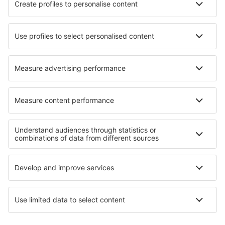
Hotels in Bromolla
Hotels in Sitkówka-Nowiny
Hotels in Waikabubak
Hotels in San Vito
Hotels in Skipwith
Hotels in Rolde
Beste hotels - regio's
Hotels op de Balearen
Hotels aan de Costa Brava
Hotels op Tenerife
Hotels op Ibiza
Hotels op Gran Canaria
Hotels in Southern Transdanubia
Hotels in Danube Delta
Hotels in North Africa
Hotels op de Kanaaleilanden
Hotels in Moldova