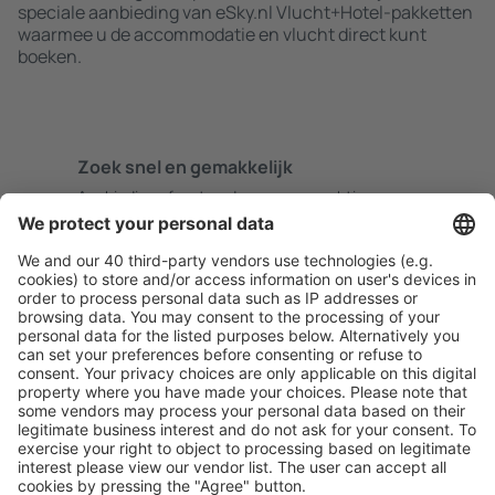
speciale aanbieding van eSky.nl Vlucht+Hotel-pakketten
waarmee u de accommodatie en vlucht direct kunt
boeken.
Zoek snel en gemakkelijk
Aanbieding afgestemd op uw verwachtingen.
Plan veilig
Zorgeloos boeken met gratiss annuleringsopties.
Bespaar meer
Reisaanbiedingen en speciale aanbiedingen voor
geregistreerde gebruikers.
Accommodaties die u bevallen
Kies uit meer dan 1,3 miljoen accommodaties: hotels,