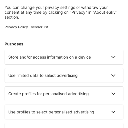
jeugdherbergen, appartementen en meer.
Meest gezochte hotels door eSky-gebruikers
Hotels in Spanje - Populaire steden
Hotels in Malaga
Hotels in Madrid
Hotels in Marbella
Hotels in Barcelona
Hotels in Mijas
Hotels in Monachil
Hotels in Orihuela
Hotels in Alhaurin de la Torre
Hotels in Sanlucar de Barrameda
Hotels in Selva
Beste hotels - steden
Hotels in Asenovgrad
Hotels in Castro
Hotels in Grenade-sur-I`Adour
Hotels in Paks