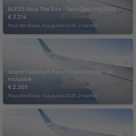
BLESS Ibiza The Site - New Opening 2026
€
3.214
Playa d'en Bossa, 14 augustus 2026, 2 nachten
PLAYA D'EN BOSSA
Grand Palladium Select Palace Ibiza - All
Inclusive
€
2.205
Playa d'en Bossa, 14 augustus 2026, 2 nachten
FIGUERETAS