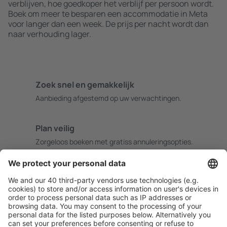
verblijven, hoe goedkoper het verblijf per persoon wordt.
Boek om meer te besparen een accommodatie in Meta
voor langer dan een week. De prijs per nacht wordt dan
naar verhouding lager.
Zoek snel en gemakkelijk
Aanbieding afgestemd op uw verwachtingen.
Plan veilig
Zorgeloos boeken met gratiss annuleringsopties.
Bespaar meer
Reisaanbiedingen en speciale aanbiedingen voor
geregistreerde gebruikers.
Accommodaties die u bevallen