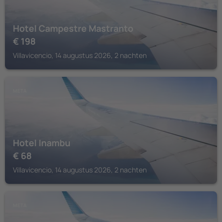
Hotel Campestre Mastranto
€
198
Villavicencio, 14 augustus 2026, 2 nachten
META
Hotel Inambu
€
68
Villavicencio, 14 augustus 2026, 2 nachten
META