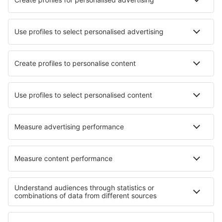
Verblijf in Januaria
Verblijf in Königswinter
Verblijf in Sapanca
Verblijf in Lardos
Verblijf in Patterson
Verblijf in Arteaga
Verblijf in Castelvetere sul Calore
Verblijf in Ateleta
Verblijf in Saint-Damien
Verblijf in Gueudecourt
Beste accommodatie - regio's
Verblijf in Tolima
Verblijf op San Andrés
Verblijf in San Andres and Providencia
Verblijf in Bolivar
Verblijf in Rosario and San Bernardo Islands
Verblijf in Nationaal Park Białowieża
Verblijf in Nicosia Region