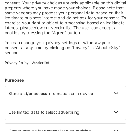
Kies uit meer dan 1,3 miljoen accommodaties: hotels,
jeugdherbergen, appartementen en meer.
Meest gezochte accommodatie door eSky-
gebruikers
Accommodatie in Colombia - Populaire steden
Verblijf in Medellín
Verblijf La Calera
Verblijf in Santa Marta
Verblijf in Cali
Verblijf in Cartagena
Verblijf in Santa Veronica
Verblijf in Puerto Berrio
Verblijf La Cumbre
Verblijf in Florencia
Verblijf La Ceja
Beste accommodatie - steden