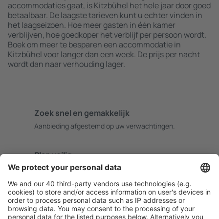
accommodaties gaat, is Kitzbühel het hele jaar door goed
betaalbaar. De laagste tarieven kunt u echter vinden in
het laagseizoen. Hoe meer gasten in één kamer
verblijven, hoe goedkoper het verblijf per persoon wordt.
Boek om meer te besparen een accommodatie in
Kitzbühel voor langer dan een week. De prijs per nacht
wordt dan naar verhouding lager.
Zoek snel en gemakkelijk
Aanbieding afgestemd op uw verwachtingen.
Plan veilig
Zorgeloos boeken met gratiss annuleringsopties.
Bespaar meer
Reisaanbiedingen en speciale aanbiedingen voor
geregistreerde gebruikers.