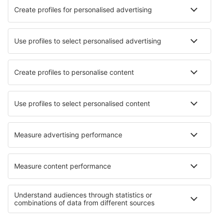
Beste accommodatie - steden
Verblijf in Sidi Bouzid
Verblijf in Fragkokastello
Verblijf in Nielisz
Verblijf in Tirvia
Verblijf in Cromwell
Verblijf in Schliengen
Verblijf Mouterhouse
Verblijf in Koudekerke
Verblijf in Areas
Verblijf in Mělník
Beste accommodatie - regio's
Verblijf in Hochkoenig
Verblijf in Bad Aussee
Verblijf in Millstatter See
Verblijf in Stubaital
Verblijf in Nassfeld - Pressegersee
Verblijf aan Northern Hungarian Plains