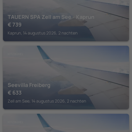
TAUERN SPA Zell am See - Kaprun
€
739
Kaprun, 14 augustus 2026, 2 nachten
KITZBÜHEL
Seevilla Freiberg
€
633
Zell am See, 14 augustus 2026, 2 nachten
KITZBÜHEL