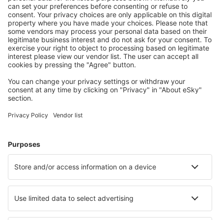
Accommodaties die u bevallen
Kies uit meer dan 1,3 miljoen accommodaties: hotels,
jeugdherbergen, appartementen en meer.
Meest gezochte accommodatie door eSky-
gebruikers
Accommodatie in Oostenrijk - Populaire steden
Verblijf in Graz
Verblijf in Wenen
Verblijf in Schladming
Verblijf in Zell am See
Verblijf in Solden
Verblijf in Reith am Alpbachtal
Verblijf in Tux
Verblijf in Piesendorf
Verblijf in Mariapfarr
Verblijf in Wald im Pinzgau