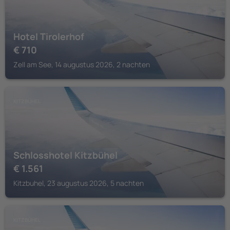
Hotel Tirolerhof
€
710
Zell am See, 14 augustus 2026, 2 nachten
KITZBÜHEL
Schlosshotel Kitzbühel
€
1.561
Kitzbuhel, 23 augustus 2026, 5 nachten
KITZBÜHEL