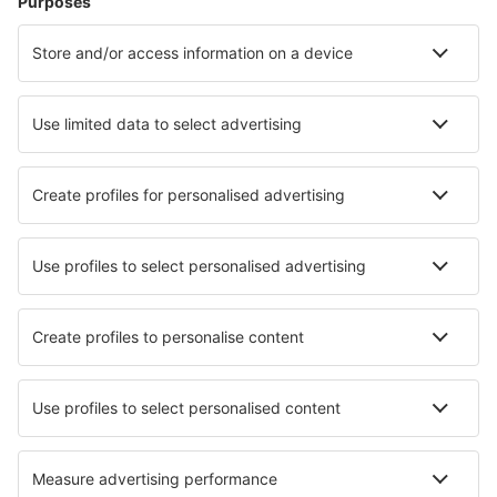
Verblijf in Porec
Verblijf in Split
Verblijf in Dubrovnik
Verblijf in Crikvenica
Verblijf in Zadar
Verblijf in Tribalj
Verblijf in Slatine
Verblijf in Omiš
Verblijf in Podstrana
Verblijf in Visnjan
Beste accommodatie - steden
Verblijf in Olimpic Beach
Verblijf in Weirs Beach
Verblijf in Rovereto
Verblijf in Girmont-Val-d`Ajol
Verblijf in Fort Mill
Verblijf in Seal Beach
Verblijf in Belleville
Verblijf in Voronet
Verblijf in Carolina
Verblijf in Toyota