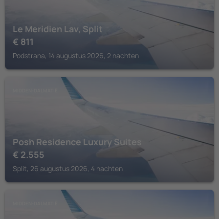
Le Meridien Lav, Split
€
811
Podstrana, 14 augustus 2026, 2 nachten
MIDDEN-DALMATIË
Posh Residence Luxury Suites
€
2.555
Split, 26 augustus 2026, 4 nachten
MIDDEN-DALMATIË