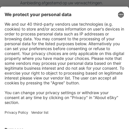
Aanbieding afgestemd op uw verwachtingen.
Plan veilig
Zorgeloos boeken met gratiss annuleringsopties.
Bespaar meer
Reisaanbiedingen en speciale aanbiedingen voor
geregistreerde gebruikers.
Accommodaties die u bevallen
Kies uit meer dan 1,3 miljoen accommodaties: hotels,
jeugdherbergen, appartementen en meer.
Meest gezochte accommodatie door eSky-
gebruikers
Accommodatie in Kroatië - Populaire steden