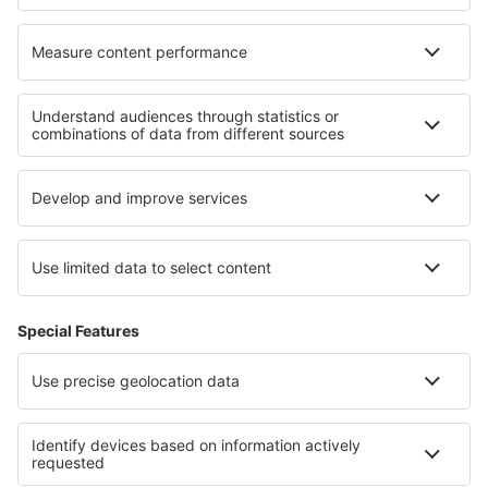
Beste accommodatie - regio's
Verblijf in Brac Island
Verblijf in Pag Island
Verblijf in Dubrovnik-Neretva
Verblijf op Krk
Verblijf in Kroatië
Verblijf in Cajamarca
Verblijf in Noordelijke Atollen
Verblijf in Val Thorens
Verblijf in Mauritius
Verblijf in Balaton