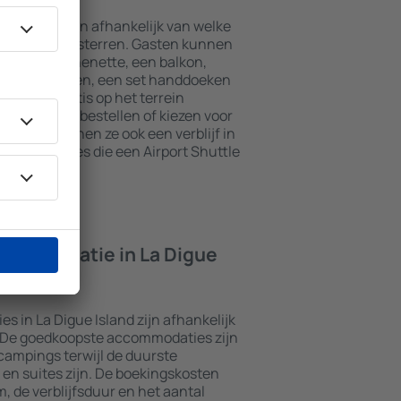
ue Island zijn afhankelijk van welke
 het aantal sterren. Gasten kunnen
t een kitchenette, een balkon,
theefaciliteiten, een set handdoeken
kunnen gratis op het terrein
t restaurant bestellen of kiezen voor
naast kunnen ze ook een verblijf in
ccommodaties die een Airport Shuttle
ccommodatie in La Digue
 in La Digue Island zijn afhankelijk
. De goedkoopste accommodaties zijn
campings terwijl de duurste
en suites zijn. De boekingskosten
m, de verblijfsduur en het aantal