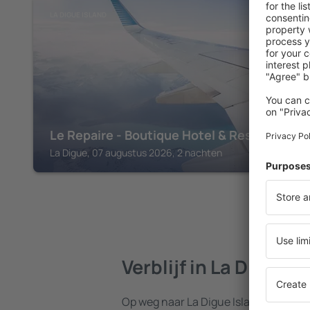
LA DIGUE ISLAND
Le Repaire - Boutique Hotel & Restaurant
La Digue, 07 augustus 2026, 2 nachten
Verblijf in La Digue I
Op weg naar La Digue Island? Vind e