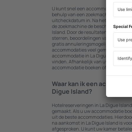
U kunt snel een accommodatie in La 
behulp van een zoekmachine. Voer u
uitcheckdatum in. Na het kiezen van h
de zoekmachine de beschikbare acco
Island. Door de resultaten te filteren o
sterren, beoordelingen van gasten, a
gratis annuleringsmogelijkheid, word
accommodaties veel gemakkelijker. H
accommodatie in La Digue Island al i
vinden. Afhankelijk van uw wensen ku
accommodatie boeken of een vlucht 
Waar kan ik een accommoda
Digue Island?
Hotelreserveringen in La Digue Isla
gemaakt. Als u uw accommodatie boekt 
uit de beste accommodaties. Hierdoo
na aankomst in La Digue Island is voor
afgesproken. U kunt uw kamer betale