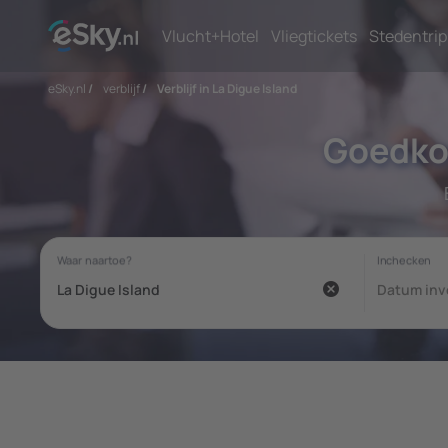
Vlucht+Hotel
Vliegtickets
Stedentrip
eSky.nl
/
verblijf
/
Verblijf in La Digue Island
Goedko