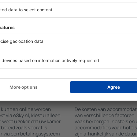
Digue Island vinden met
Hotelvoorzieningen in La Dig
w bestemming en in- en
accommodatie geboekt is en
et aantal reizigers, toont
gebruikmaken van kamers me
mmodaties in La Digue
airconditioning, koffie- en 
p type faciliteit, het aantal
en internettoegang. Gasten 
fstand tot het centrum en
parkeren, een maaltijd in he
t het zoeken naar
een hotel met zwembad. Daar
ierdoor kunt u uw
La Digue Island boeken in a
n slechts enkele minuten
dienst aanbieden.
nt u alleen een
+ hotel combineren.
tie boeken in La
Hoeveel kost een a
Island?
nd kunnen online worden
De kosten van accommodaties
via eSky.nl, kiest u alleen
van verschillende factoren
r weet u zeker dat uw kamer
vaak herbergen, hostels en 
bereid zoals vooraf is
accommodaties vaak hotels 
n via een betalingssysteem
zijn afhankelijk van de datu