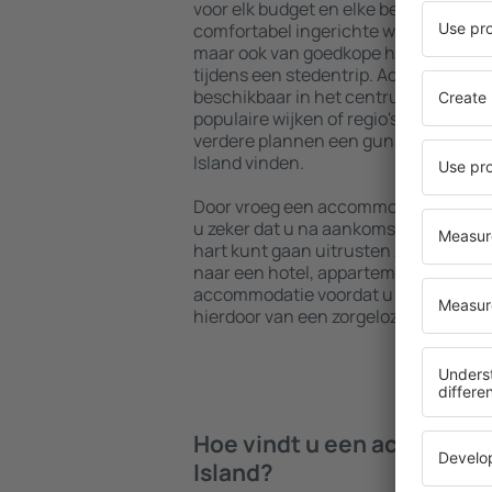
voor elk budget en elke behoefte. U 
comfortabel ingerichte woningen met
maar ook van goedkope hostels om me
tijdens een stedentrip. Accommodaties
beschikbaar in het centrum, vlakbij 
populaire wijken of regio's. Hierdoor 
verdere plannen een gunstig gelege
Island vinden.
Door vroeg een accommodatie in La D
u zeker dat u na aankomst op uw bes
hart kunt gaan uitrusten zonder dat u
naar een hotel, appartement of and
accommodatie voordat u La Digue Isl
hierdoor van een zorgeloze en ontspan
Hoe vindt u een accommoda
Island?