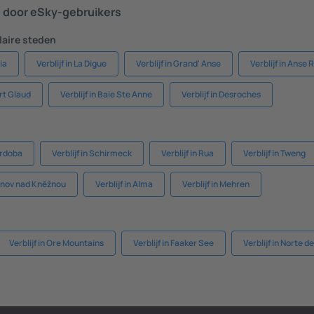
door eSky-gebruikers
aire steden
ria
Verblijf in La Digue
Verblijf in Grand' Anse
Verblijf in Anse 
ort Glaud
Verblijf in Baie Ste Anne
Verblijf in Desroches
órdoba
Verblijf in Schirmeck
Verblijf in Rua
Verblijf in Tweng
chnov nad Kněžnou
Verblijf in Alma
Verblijf in Mehren
Verblijf in Ore Mountains
Verblijf in Faaker See
Verblijf in Norte 