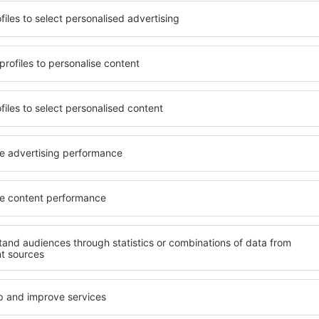
kunt gebruik maken van ruim,
U kunt kiezen uit een uitg
 tal van voorzieningen
Digue Island, inclusief woni
erdere dagen te verblijven
gezinnen, senioren en groep
 in La Digue Island zijn
suites, hotels en pensions 
de luchthaven en in minder
gelegen zijn in het centrum 
kunt u afhankelijk van uw
voorzieningen in de nabije
n accommodatie in La Digue
autoverhuurbedrijven, open
en recreatiemogelijkheden, 
igue Island te boeken, weet
Als u op zoek bent naar lux
temming, met een gerust
Island u veel te bieden. In d
 nog op zoek hoeft te gaan
nodig heeft tijdens uw vakan
ere accommodatie. Boek uw
geweldige accommodaties in
and bezoekt en geniet
faciliteiten voor gehandica
nen sfeer tijdens uw reis.
baby’s, jonge kinderen of hu
tie in La Digue
Welke voorzieningen
Digue Island?