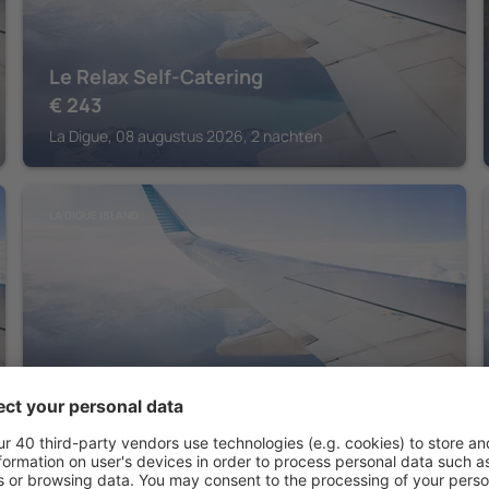
Le Relax Self-Catering
€
243
La Digue, 08 augustus 2026, 2 nachten
LA DIGUE ISLAND
Le Nautique - Luxury Waterfront Hotel
La Digue, 07 augustus 2026, 2 nachten