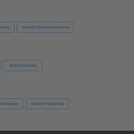
Royale
Verblijf in Sainte Anne Island
Verblijf in Santec
de Santander
Verblijf in Val di Pejo