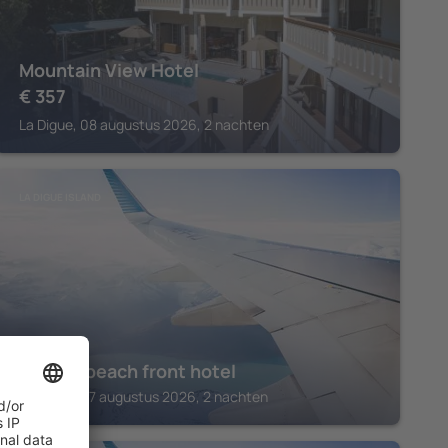
Mountain View Hotel
€
357
La Digue, 08 augustus 2026, 2 nachten
LA DIGUE ISLAND
Unique beach front hotel
La Digue, 07 augustus 2026, 2 nachten