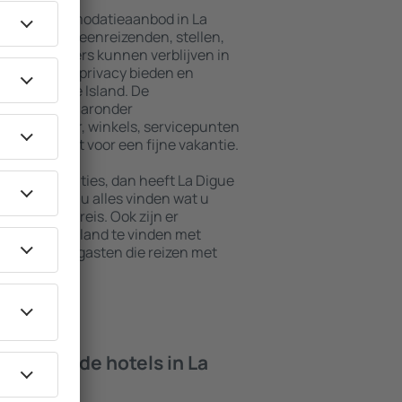
ebreid accommodatieaanbod in La
ngen voor alleenreizenden, stellen,
en. Bezoekers kunnen verblijven in
die maximale privacy bieden en
van La Digue Island. De
 omgeving, waaronder
baar vervoer, winkels, servicepunten
staan garant voor een fijne vakantie.
e accommodaties, dan heeft La Digue
eze stad kunt u alles vinden wat u
tie of zakenreis. Ook zijn er
 La Digue Island te vinden met
pten en voor gasten die reizen met
isdieren.
 bieden de hotels in La