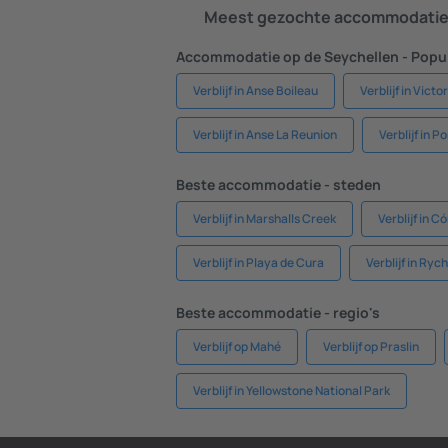
Meest gezochte accommodatie 
Accommodatie op de Seychellen - Popul
Verblijf in Anse Boileau
Verblijf in Victo
Verblijf in Anse La Reunion
Verblijf in P
Beste accommodatie - steden
Verblijf in Marshalls Creek
Verblijf in C
Verblijf in Playa de Cura
Verblijf in Ry
Beste accommodatie - regio's
Verblijf op Mahé
Verblijf op Praslin
Verblijf in Yellowstone National Park