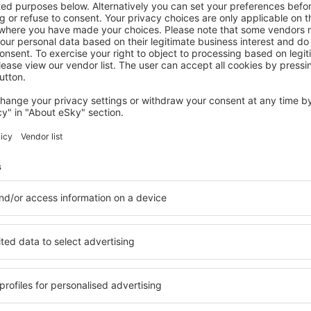
LA DIGUE ISLAND
La Digue Luxury Beach Bungalow Spa &
Gym
La Digue, 07 augustus 2026, 2 nachten
Bekijk meer aanbiedingen in La Digue Island
sland
La Digue Island
accommodatie
en accommodatie geschikt