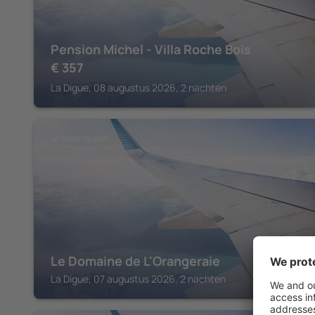
Pension Michel - Villa Roche Bois
€
357
La Digue, 08 augustus 2026, 2 nachten
LA DIGUE ISLAND
Le Domaine de L'Orangeraie
La Digue, 07 augustus 2026, 2 nachten