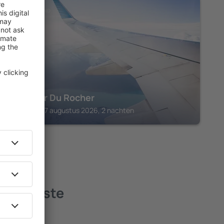
LA DIGUE ISLAND
Cocotier Du Rocher
La Digue, 07 augustus 2026, 2 nachten
 - de beste