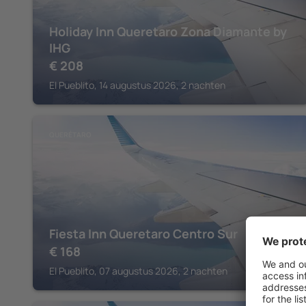
Holiday Inn Queretaro Zona Diamante by
IHG
€
208
El Pueblito, 14 augustus 2026, 2 nachten
QUERÉTARO
Fiesta Inn Queretaro Centro Sur
€
168
El Pueblito, 07 augustus 2026, 2 nachten