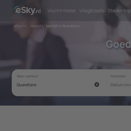
Vlucht+Hotel
Vliegtickets
Stedentrip
eSky.nl
/
verblijf
/
Verblijf in Querétaro
Goed