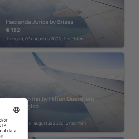
Hacienda Jurica by Brisas
€
182
Juriquilla, 07 augustus 2026, 2 nachten
QUERÉTARO
Hampton Inn by Hilton Queretaro
Tecnologico
€
116
El Pueblito, 14 augustus 2026, 2 nachten