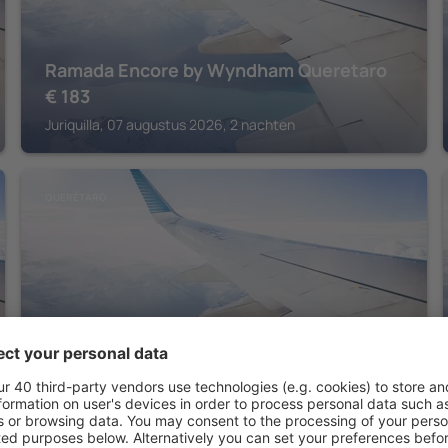
Ramada Encore by Wyndham Queretaro
€
183
Juriquilla, 07 augustus 2026, 2 nachten
QUERÉTARO
Holiday Inn Express Queretaro by IHG
€
181
El Pueblito, 07 augustus 2026, 2 nachten