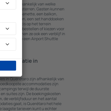
taro zijn afhankelijk van welke
 het aantal sterren. Gasten kunnen
t een kitchenette, een balkon,
theefaciliteiten, een set handdoeken
kunnen gratis op het terrein
t restaurant bestellen of kiezen voor
naast kunnen ze ook een verblijf in
odaties die een Airport Shuttle
ccommodatie in
s in Querétaro zijn afhankelijk van
 goedkoopste accommodaties zijn
campings terwijl de duurste
en suites zijn. De boekingskosten
m, de verblijfsduur en het aantal
aties gaat, is Querétaro het hele
e laagste tarieven kunt u echter