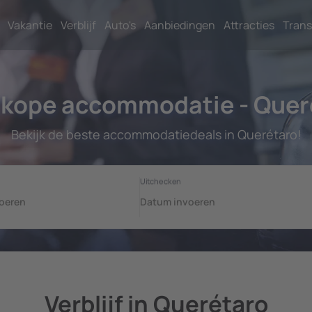
Vakantie
Verblijf
Auto's
Aanbiedingen
Attracties
Trans
kope accommodatie - Quer
Bekijk de beste accommodatiedeals in Querétaro!
Verblijf in Querétaro