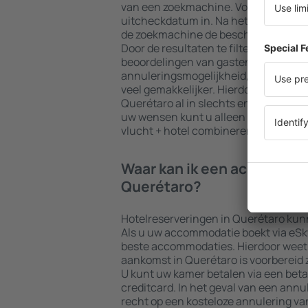
van een zoekmachine. Voer uw beste
uitcheckdatum in. Na het kiezen van h
de zoekmachine de beschikbare acco
Door de resultaten te filteren op type f
beoordelingen van gasten, afstand to
annuleringsmogelijkheid, wordt het
veel gemakkelijker. Hierdoor kunt u 
Querétaro al in slechts enkele minut
uw wensen kunt u alleen een accomm
vlucht + hotel combineren.
Waar kan ik een accommod
Querétaro?
Hotelreserveringen in Querétaro ku
Als u uw accommodatie boekt via eSky.n
beste accommodaties. Hierdoor weet 
aankomst in Querétaro is voorbereid z
U kunt uw kamer betalen via een bet
creditcard. In het geval van een annul
recht op een kosteloze annulering van