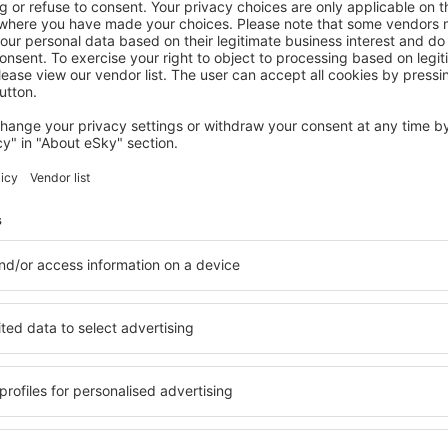
QUERÉTARO
Fiesta Inn Queretaro
€
161
El Pueblito, 14 augustus 2026, 2 nachten
Bekijk meer aanbiedingen in Querétaro
Querétaro - de
commodatie geschikt voor
U kunt kiezen uit een uitg