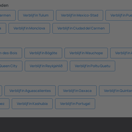
eden
 Carmen
Verblijf in Tulum
Verblijf in Mexico-Stad
Verblijf in Pu
a
Verblijf in Monclova
Verblijf in Ciudad del Carmen
in-des-Bois
Verblijf in Bögöte
Verblijf in Wauchope
Verblijf i
n Queen City
Verblijf in Reykjahlíð
Verblijf in Poltu Quatu
Verblijf in Aguascalientes
Verblijf in Oaxaca
Verblijf in Quint
Huez
Verblijf in Kashubia
Verblijf in Portugal