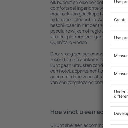
elk budget en elke behoefte. U kunt 
comfortabel ingerichte woningen met
maar ook van goedkope hostels om me
tijdens een stedentrip. Accommodatie
beschikbaar in het centrum, vlakbij 
populaire wijken of regio's. Hierdoor 
verdere plannen een gunstig gelege
Querétaro vinden.
Door vroeg een accommodatie in Quer
zeker dat u na aankomst op uw beste
kunt gaan uitrusten zonder dat u nog
een hotel, appartement of andere a
accommodatie voordat u Querétaro be
van een zorgeloze en ontspannen sfee
Hoe vindt u een accommod
U kunt snel een accommodatie in Qu