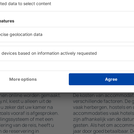
mming en in- en
Hotelvoorzieningen in Queré
et aantal reizigers, toont
accommodatie geboekt is en
mmodaties in Querétaro.
gebruikmaken van kamers me
aciliteit, het aantal sterren,
airconditioning, koffie- en 
t het centrum en gratis
en internettoegang. Gasten 
 zoeken naar accommodaties
parkeren, een maaltijd in he
uw accommodatie in
een hotel met zwembad. Daar
en vinden. Afhankelijk van
Querétaro boeken in accomm
odatie boeken of een
dienst aanbieden.
atie boeken in
Hoeveel kost een a
Querétaro?
nnen online worden gemaakt.
De kosten van accommodatie
l, kiest u alleen uit de
verschillende factoren. De
u zeker dat uw kamer na
vaak herbergen, hostels en 
oals vooraf is afgesproken.
accommodaties vaak hotels 
alingssysteem of met een
zijn afhankelijk van de datu
ering van de reis, heeft u
gasten. Als het om accommod
 de reservering in
jaar door goed betaalbaar. D