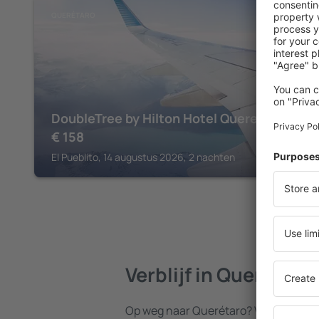
QUERÉTARO
DoubleTree by Hilton Hotel Queretaro
€
158
El Pueblito, 14 augustus 2026, 2 nachten
Verblijf in Querétaro
Op weg naar Querétaro? Vind een ac