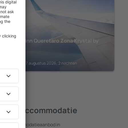
QUERÉTARO
Holiday Inn Queretaro Zona Krystal by
IHG
€
199
Juriquilla, 07 augustus 2026, 2 nachten
 beste accommodatie
ebreid accommodatieaanbod in