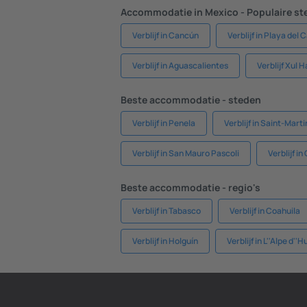
Accommodatie in Mexico - Populaire st
Verblijf in Cancún
Verblijf in Playa del
Verblijf in Aguascalientes
Verblijf Xul H
Beste accommodatie - steden
Verblijf in Penela
Verblijf in Saint-Mart
Verblijf in San Mauro Pascoli
Verblijf i
Beste accommodatie - regio's
Verblijf in Tabasco
Verblijf in Coahuila
Verblijf in Holguín
Verblijf in L''Alpe d''