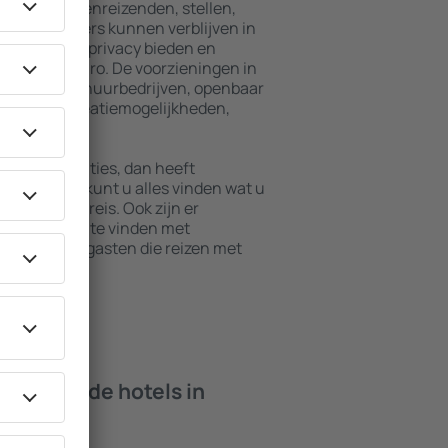
en voor alleenreizenden, stellen,
en. Bezoekers kunnen verblijven in
die maximale privacy bieden en
 van Querétaro. De voorzieningen in
der autoverhuurbedrijven, openbaar
nten en recreatiemogelijkheden,
vakantie.
e accommodaties, dan heeft
In deze stad kunt u alles vinden wat u
tie of zakenreis. Ook zijn er
n Querétaro te vinden met
pten en voor gasten die reizen met
isdieren.
 bieden de hotels in