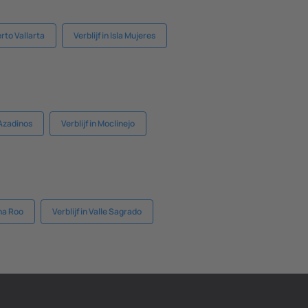
erto Vallarta
Verblijf in Isla Mujeres
n Azadinos
Verblijf in Moclinejo
ana Roo
Verblijf in Valle Sagrado