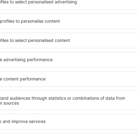
gebruik maken van ruim,
Querétaro, inclusief woning
 tal van voorzieningen
gezinnen, senioren en groep
erdere dagen te verblijven
suites, hotels en pensions 
s in Querétaro zijn
gelegen zijn in het centrum
de luchthaven en in minder
de nabije omgeving, waaron
kunt u afhankelijk van uw
vervoer, winkels, servicepu
n accommodatie in
staan garant voor een fijne 
Als u op zoek bent naar lux
étaro te boeken, weet u
Querétaro u veel te bieden. 
mming, met een gerust hart
nodig heeft tijdens uw vakan
 op zoek hoeft te gaan naar
geweldige accommodaties i
ccommodatie. Boek uw
faciliteiten voor gehandica
zoekt en geniet hierdoor
baby’s, jonge kinderen of hu
r tijdens uw reis.
atie in Querétaro?
Welke voorzieningen
Querétaro?
erétaro vinden met behulp