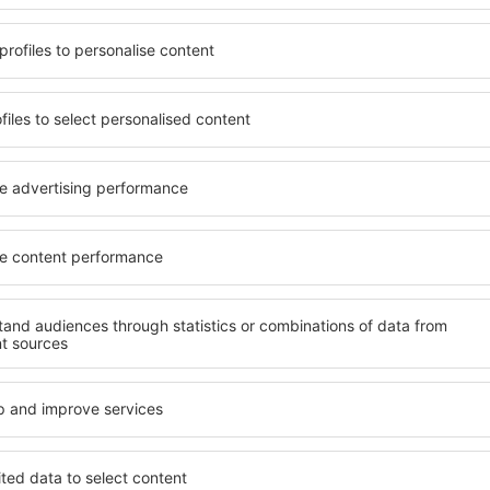
uik maken van ruim,
inclusief woningen voor all
 tal van voorzieningen
senioren en groepen. Bezoek
erdere dagen te verblijven
hotels en pensions die maxi
 in Jalisco zijn
het centrum van Jalisco. De
de luchthaven en in minder
waaronder autoverhuurbedri
kunt u afhankelijk van uw
servicepunten en recreatie
 accommodatie in Jalisco
fijne vakantie.
Als u op zoek bent naar lux
co te boeken, weet u zeker
veel te bieden. In deze stad 
 met een gerust hart kunt
tijdens uw vakantie of zaken
oek hoeft te gaan naar een
accommodaties in Jalisco te
modatie. Boek uw
gehandicapten en voor gaste
ekt en geniet hierdoor van
kinderen of huisdieren.
jdens uw reis.
tie in Jalisco?
Welke voorzieningen
Jalisco?
isco vinden met behulp van