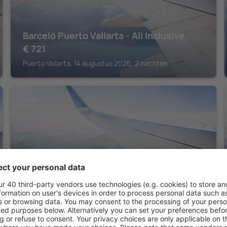
Barceló Puerto Vallarta - All Inclusive
€
721
Puerto Vallarta, 14 augustus 2026, 2 nachten
JALISCO
Fiesta Americana Guadalajara
€
229
Guadalajara, 14 augustus 2026, 2 nachten