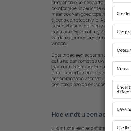
budget en elke behoefte. U kunt gebr
comfortabel ingerichte woningen met
maar ook van goedkope hostels om me
tijdens een stedentrip. Accommodaties
beschikbaar in het centrum, vlakbij 
populaire wijken of regio's. Hierdoor 
verdere plannen een gunstig gelegen
vinden.
Door vroeg een accommodatie in Jalis
dat u na aankomst op uw bestemming,
gaan uitrusten zonder dat u nog op z
hotel, appartement of andere accom
accommodatie voordat u Jalisco bezo
een zorgeloze en ontspannen sfeer ti
Hoe vindt u een accommoda
U kunt snel een accommodatie in Jal