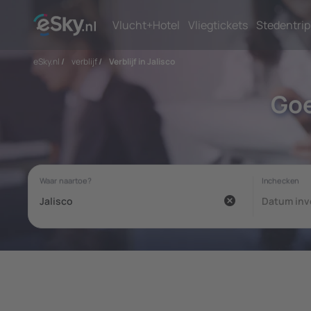
Vlucht+Hotel
Vliegtickets
Stedentrip
eSky.nl
/
verblijf
/
Verblijf in Jalisco
Goe