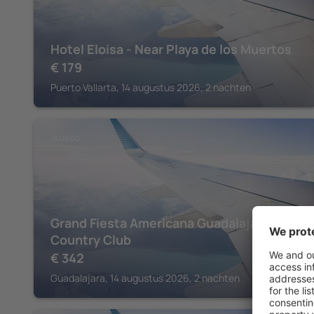
Hotel Eloisa - Near Playa de los Muertos
€
179
Puerto Vallarta, 14 augustus 2026, 2 nachten
JALISCO
Grand Fiesta Americana Guadalajara
Country Club
€
342
Guadalajara, 14 augustus 2026, 2 nachten