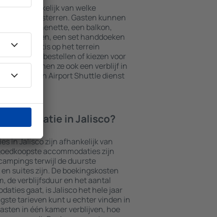
o zijn afhankelijk van welke
 het aantal sterren. Gasten kunnen
t een kitchenette, een balkon,
theefaciliteiten, een set handdoeken
kunnen gratis op het terrein
t restaurant bestellen of kiezen voor
naast kunnen ze ook een verblijf in
ties die een Airport Shuttle dienst
ccommodatie in Jalisco?
 in Jalisco zijn afhankelijk van
 goedkoopste accommodaties zijn
campings terwijl de duurste
en suites zijn. De boekingskosten
m, de verblijfsduur en het aantal
ties gaat, is Jalisco het hele jaar
gste tarieven kunt u echter vinden in
asten in één kamer verblijven, hoe