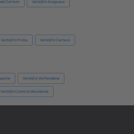
a del Carmen
Verblijf in Axapusco
Verblijf in Prizba
Verblijf in Cartaxo
mpeche
Verblijf in Val Rendena
Verblijf in Central Macedonia