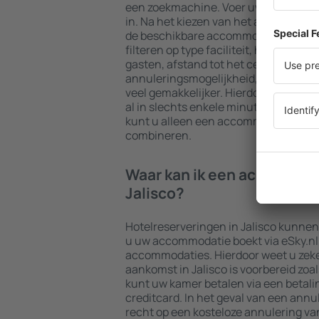
een zoekmachine. Voer uw bestemmi
in. Na het kiezen van het aantal reiz
de beschikbare accommodaties in Jali
filteren op type faciliteit, het aantal
gasten, afstand tot het centrum en gr
annuleringsmogelijkheid, wordt het
veel gemakkelijker. Hierdoor kunt u 
al in slechts enkele minuten vinden.
kunt u alleen een accommodatie boek
combineren.
Waar kan ik een accommod
Jalisco?
Hotelreserveringen in Jalisco kunnen
u uw accommodatie boekt via eSky.nl, 
accommodaties. Hierdoor weet u zek
aankomst in Jalisco is voorbereid zoal
kunt uw kamer betalen via een betal
creditcard. In het geval van een annul
recht op een kosteloze annulering van