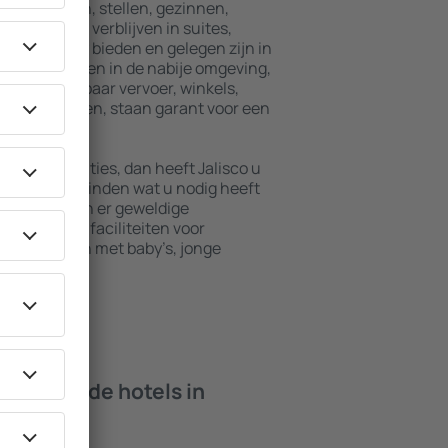
eenreizenden, stellen, gezinnen,
ers kunnen verblijven in suites,
male privacy bieden en gelegen zijn in
 voorzieningen in de nabije omgeving,
jven, openbaar vervoer, winkels,
mogelijkheden, staan garant voor een
e accommodaties, dan heeft Jalisco u
kunt u alles vinden wat u nodig heeft
reis. Ook zijn er geweldige
 vinden met faciliteiten voor
n die reizen met baby’s, jonge
 bieden de hotels in