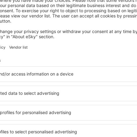
JALISCO
Buenaventura Grand Hotel & Great
Moments - All Inclusive
€
562
Puerto Vallarta, 14 augustus 2026, 2 nachten
Bekijk meer aanbiedingen in Jalisco
Jalisco - de b
modatie geschikt voor elk
U kunt kiezen uit een uitge