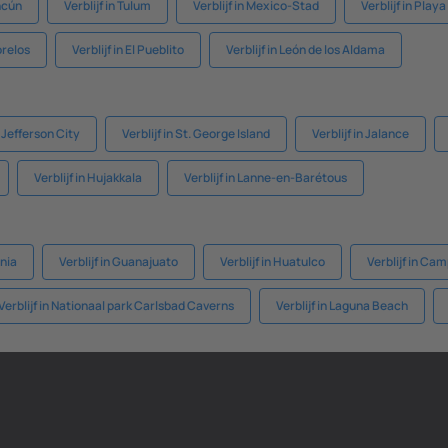
ancún
Verblijf in Tulum
Verblijf in Mexico-Stad
Verblijf in Play
orelos
Verblijf in El Pueblito
Verblijf in León de los Aldama
n Jefferson City
Verblijf in St. George Island
Verblijf in Jalance
Verblijf in Hujakkala
Verblijf in Lanne-en-Barétous
rnia
Verblijf in Guanajuato
Verblijf in Huatulco
Verblijf in Ca
Verblijf in Nationaal park Carlsbad Caverns
Verblijf in Laguna Beach