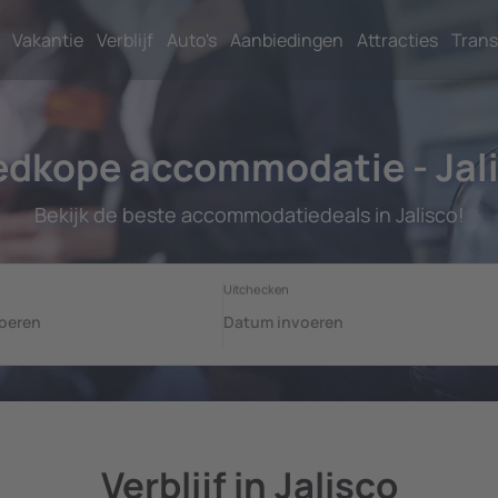
Vakantie
Verblijf
Auto's
Aanbiedingen
Attracties
Trans
dkope accommodatie - Jal
Bekijk de beste accommodatiedeals in Jalisco!
Verblijf in Jalisco