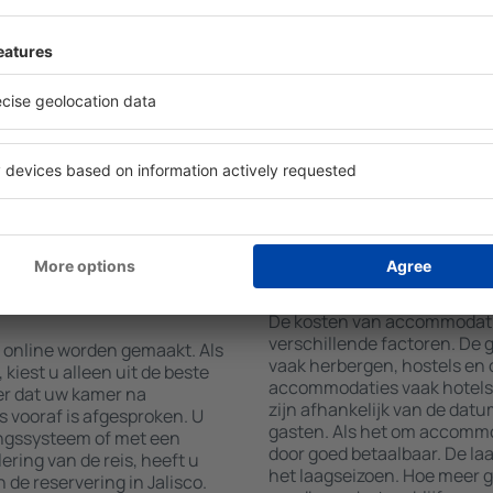
ng en in- en uitcheckdatum
Hotelvoorzieningen in Jalisc
igers, toont de zoekmachine
accommodatie geboekt is en
sco. Door de resultaten te
gebruikmaken van kamers me
 sterren, beoordelingen van
airconditioning, koffie- en 
atis
en internettoegang. Gasten 
 zoeken naar accommodaties
parkeren, een maaltijd in he
uw accommodatie in Jalisco
een hotel met zwembad. Daar
 Afhankelijk van uw wensen
Jalisco boeken in accommoda
en of een vlucht + hotel
aanbieden.
atie boeken in
Hoeveel kost een a
De kosten van accommodaties
verschillende factoren. De
 online worden gemaakt. Als
vaak herbergen, hostels en 
kiest u alleen uit de beste
accommodaties vaak hotels 
er dat uw kamer na
zijn afhankelijk van de datu
s vooraf is afgesproken. U
gasten. Als het om accommoda
ingssysteem of met een
door goed betaalbaar. De laa
ering van de reis, heeft u
het laagseizoen. Hoe meer g
 de reservering in Jalisco.