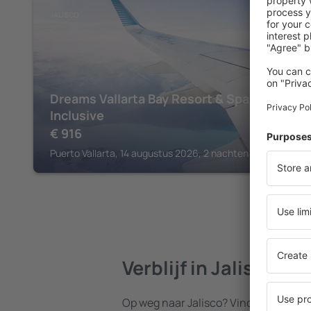
JALISCO
Dreams Vallarta Bay Resort & Spa - All
Inclusive
€
916
Puerto Vallarta, 14 augustus 2026, 2 nachten
Verblijf in Jalisco
Op weg naar Jalisco? Vind een accom