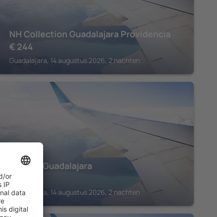
NH Collection Guadalajara Providencia
€
244
Guadalajara, 14 augustus 2026, 2 nachten
JALISCO
Barceló Guadalajara
€
201
Guadalajara, 14 augustus 2026, 2 nachten