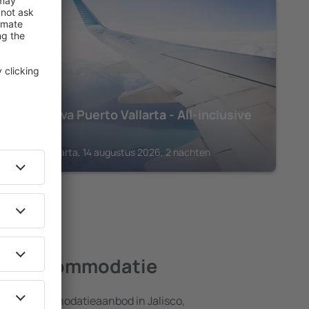
JALISCO
Hyatt Ziva Puerto Vallarta - All-inclusive
€
836
Puerto Vallarta, 14 augustus 2026, 2 nachten
este accommodatie
breid accommodatieaanbod in Jalisco,