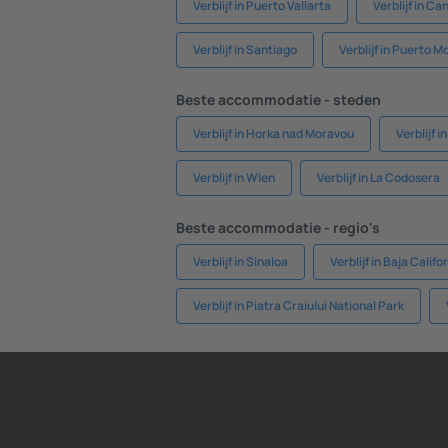
Verblijf in Puerto Vallarta
Verblijf in C
Verblijf in Santiago
Verblijf in Puerto M
Beste accommodatie - steden
Verblijf in Horka nad Moravou
Verblijf i
Verblijf in Wlen
Verblijf in La Codosera
Beste accommodatie - regio's
Verblijf in Sinaloa
Verblijf in Baja Califo
Verblijf in Piatra Craiului National Park