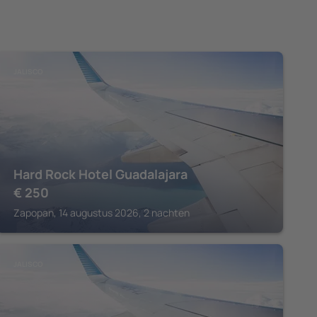
JALISCO
Hard Rock Hotel Guadalajara
€
250
Zapopan, 14 augustus 2026, 2 nachten
JALISCO