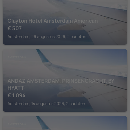
Clayton Hotel Amsterdam American
€
507
Amsterdam, 26 augustus 2026, 2 nachten
AMSTERDAM
ANDAZ AMSTERDAM, PRINSENGRACHT, BY
HYATT
€
1.094
Amsterdam, 14 augustus 2026, 2 nachten
AMSTERDAM