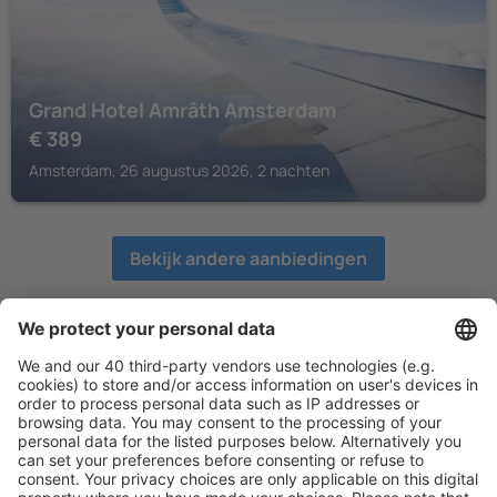
Grand Hotel Amrâth Amsterdam
€
389
Amsterdam, 26 augustus 2026, 2 nachten
Bekijk andere aanbiedingen
eSky.nl – Goedkope hotels in Nederland
en in het buitenland - Hotelboeking
Op zoek naar een vakantie appartement? Misschien gaat
uw voorkeur uit naar goedkope hotelaanbiedingen?
Bekijk onze hotel-zoekmachine! Ga op zoek naar meer
dan 1,3 miljoen accommodaties van over de hele wereld -