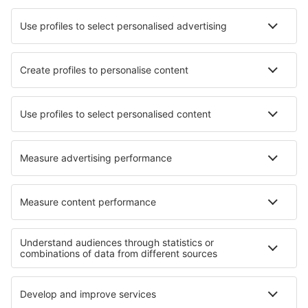
samen met eSky naar uw ideale appartement!
Zoek snel en gemakkelijk
Aanbieding afgestemd op uw verwachtingen.
Plan veilig
Zorgeloos boeken met gratiss annuleringsopties.
Bespaar meer
Reisaanbiedingen en speciale aanbiedingen voor
geregistreerde gebruikers.
Accommodaties die u bevallen