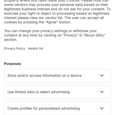
eSky biedt zoveel meer dan hotels. Maak een keuze uit de
allerbeste vakantie-appartementen, hostels, pensions,
aparthotels en andere accommodaties wereldwijd. Onze
gebruikers zijn gek op onze ruime keuze aan
bestemmingen en onze eenvoudige zoekhulpmiddelen.
Kies uit de voordeligste vluchten met eSky en boek
vervolgens ook uw perfecte accommodatie bij ons. eSky
maakt het plannen van uw droomreis eenvoudiger dan
ooit tevoren!
Goedkope hotels van over de hele wereld
Reizigers hebben vaak de voorkeur voor een
appartement in plaats van een hotel, en deze optie is
soms ook nog voordeliger. Een reis naar de stad met
familie of vrienden is hiervoor een perfecte gelegenheid!
Het juiste appartement boeken via eSky is absoluut niet
moeilijk. Selecteer in de zoekmachine gewoon een filter
waarna u een lijst met resultaten te zien krijgt. U kunt
dan een appartement kiezen en de meest geschikte
accommodatie boeken. Met onze zoekmachine heeft u
echt een uitstekende reisplanningstool in huis. Dus zoek