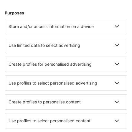
Meest gezochte hotels door eSky-gebruikers
Hotels in Nieuw-Zeeland - Populaire steden
Hotels in Christchurch
Hotels in Taupo
Hotels in Queenstown
Hotels in Auckland
Hotels in Wanaka
Hotels in Ohope
Hotels in Tasman
Hotels in Paihia
Hotels in Mangonui
Hotels in Otaki
Beste hotels - steden
Hotels in Saint-Pierre-des-Champs
Hotels in Lancaster
Hotels in Bir Gandús
Hotels in Les Ollières-sur-Eyrieux