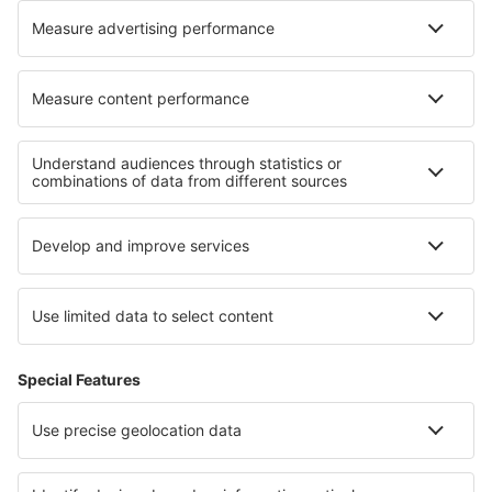
Hotels in Hawkinsville
Hotels in Ankum
Hotels in Münnerstadt
Hotels in Aspres-sur-Buech
Hotels in São Pedro da Cova
Hotels in Mafra
Beste hotels - regio's
Hotels on Ko Chang
Hotels in Querétaro
Hotels op Ko Samui
Hotels in Nationaal park Etosha
Hotels in Tolima