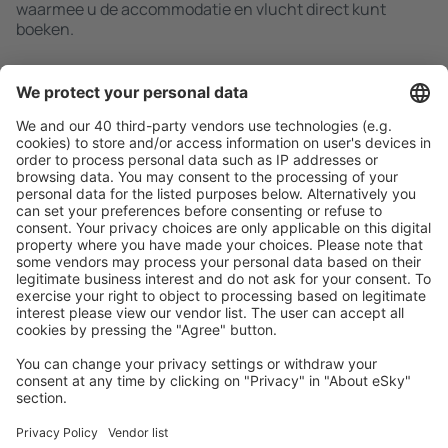
waarmee u de accommodatie en vlucht direct kunt
boeken.
Zoek snel en gemakkelijk
Aanbieding afgestemd op uw verwachtingen.
Plan veilig
Zorgeloos boeken met gratiss annuleringsopties.
Bespaar meer
Reisaanbiedingen en speciale aanbiedingen voor
geregistreerde gebruikers.
Accommodaties die u bevallen
Kies uit meer dan 1,3 miljoen accommodaties: hotels,
jeugdherbergen, appartementen en meer.