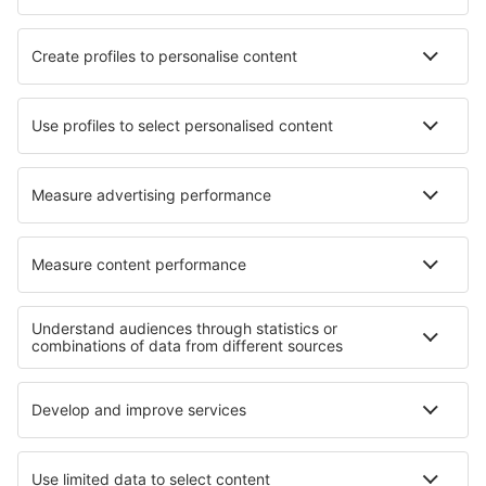
Hotels in Nova Veneza
Hotels in Ubrique
Hotels in Leuc
Hotels in Coquelles
Hotels in Saint-Inglevert
Hotels in Trichiana
Beste hotels - regio's
Hotels in Southeastern Anatolia
Hotels aan de Turkse Rivièra
Hotels in Turkije
Hotels in Bodrum
Hotels in İzmir
Hotels in Turiec
Hotels in Georgia
Hotels aan de Costa da Morte
Hotels in Poas Volcano National Park
Hotels in Olympic National Park