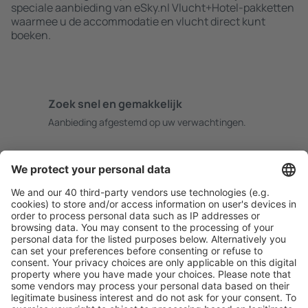
speciale aanbieding van eSky.nl Vlucht+Hotel-pakketten
waarmee u de accommodatie en vlucht direct kunt
boeken.
Zoek snel en gemakkelijk
Aanbieding afgestemd op uw verwachtingen.
Plan veilig
Zorgeloos boeken met gratiss annuleringsopties.
Bespaar meer
Reisaanbiedingen en speciale aanbiedingen voor
geregistreerde gebruikers.
Accommodaties die u bevallen
Kies uit meer dan 1,3 miljoen accommodaties: hotels,