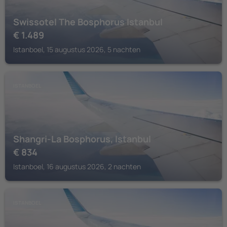
Swissotel The Bosphorus Istanbul
€
1.489
Istanboel, 15 augustus 2026, 5 nachten
ISTANBOEL
Shangri-La Bosphorus, Istanbul
€
834
Istanboel, 16 augustus 2026, 2 nachten
ISTANBOEL