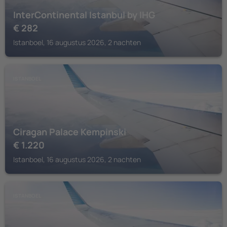
InterContinental Istanbul by IHG
€
282
Istanboel, 16 augustus 2026, 2 nachten
ISTANBOEL
Ciragan Palace Kempinski
€
1.220
Istanboel, 16 augustus 2026, 2 nachten
ISTANBOEL