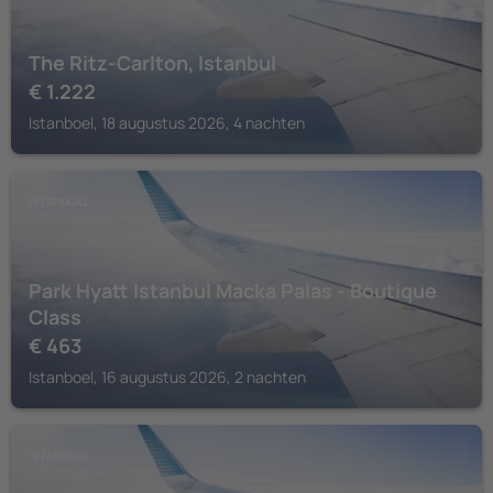
The Ritz-Carlton, Istanbul
€
1.222
Istanboel, 18 augustus 2026, 4 nachten
ISTANBOEL
Park Hyatt Istanbul Macka Palas - Boutique
Class
€
463
Istanboel, 16 augustus 2026, 2 nachten
ISTANBOEL