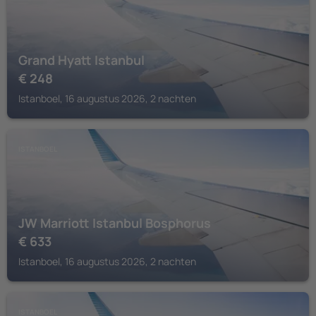
Grand Hyatt Istanbul
€
248
Istanboel, 16 augustus 2026, 2 nachten
ISTANBOEL
JW Marriott Istanbul Bosphorus
€
633
Istanboel, 16 augustus 2026, 2 nachten
ISTANBOEL