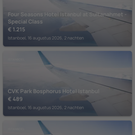
Four Seasons Hotel Istanbul at Sultanahmet -
Special Class
€
1.215
Istanboel, 16 augustus 2026, 2 nachten
ISTANBOEL
CVK Park Bosphorus Hotel Istanbul
€
489
Istanboel, 16 augustus 2026, 2 nachten
ISTANBOEL