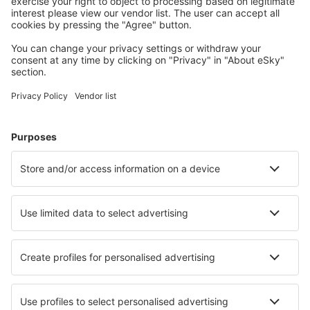
jeugdherbergen, appartementen en meer.
Meest gezochte hotels door eSky-gebruikers
Hotels in Turkije - Populaire steden
Hotels in Bodrum
Hotels in Fethiye
Hotels in Antalya
Hotels in Kaş
Hotels in Alanya
Hotels in Uchisar
Hotels in Kumluca
Hotels in Sapanca
Hotels in Gemlik
Hotels in Erdemli
Beste hotels - steden
Hotels in Lefkogeia
Hotels in Imperia
Hotels in Hoogezand
Hotels in Sokolinoye