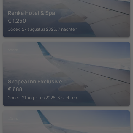
Renka Hotel & Spa
€
1.250
Göcek, 27 augustus 2026, 7 nachten
GÖCEK
Skopea Inn Exclusive
€
688
Göcek, 21 augustus 2026, 3 nachten
GÖCEK