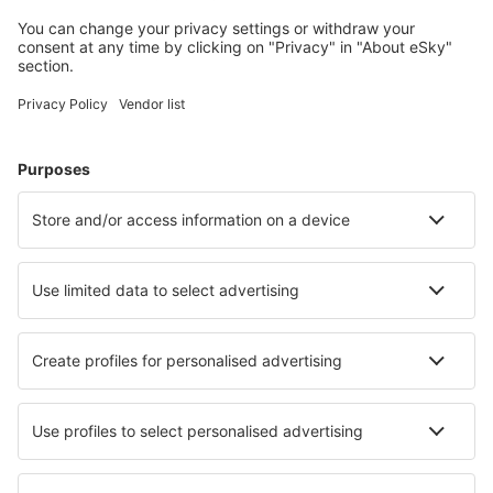
jeugdherbergen, appartementen en meer.
Meest gezochte hotels door eSky-gebruikers
Hotels in Turkije - Populaire steden
Hotels in Antalya
Hotels in Bodrum
Hotels in Fethiye
Hotels in Istanboel
Hotels in Kaş
Hotels in Gumuldur
Hotels in Gazipaşa
Hotels in Kemeragzi
Hotels in Kumluca
Hotels in Giresun
Beste hotels - steden
Hotels in Pezinok
Hotels in Tawas City
Hotels in St Saviour
Hotels in Christiansfeld