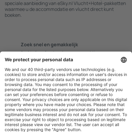
speciale aanbieding van eSky.nl Vlucht+Hotel-pakketten
waarmee u de accommodatie en vlucht direct kunt
boeken.
Zoek snel en gemakkelijk
Aanbieding afgestemd op uw verwachtingen.
Plan veilig
Zorgeloos boeken met gratiss annuleringsopties.
Bespaar meer
Reisaanbiedingen en speciale aanbiedingen voor
geregistreerde gebruikers.
Accommodaties die u bevallen
Kies uit meer dan 1,3 miljoen accommodaties: hotels,