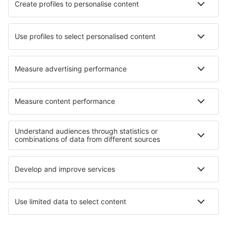
Hotels Pittsboro
Hotels in Ekali
Hotels in Menton
Hotels in Fushan
Hotels in Radicofani
Hotels in Hüllhorst
Beste hotels - regio's
Hotels in Bodrum
Hotels in Turkije
Hotels in Central Anatolia
Hotels in Southeastern Anatolia
Hotels in Antalya Regio
Hotels op Menorca
Hotels in Corsica
Hotels in Junín Nationale Reserve
Hotels in Santander
Hotels in Panama