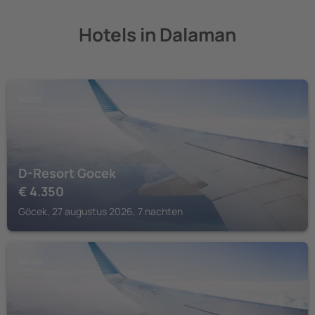
Hotels in Dalaman
GÖCEK
D-Resort Gocek
€
4.350
Göcek, 27 augustus 2026, 7 nachten
GÖCEK