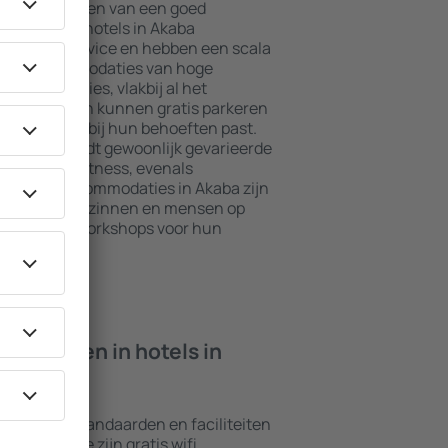
jkste elementen van een goed
l. De beste hotels in Akaba
daard in service en hebben een scala
asten. Accommodaties van hoge
 beste locaties, vlakbij al het
kaba. Gasten kunnen gratis parkeren
 die perfect bij hun behoeften past.
andaard biedt gewoonlijk gevarieerde
 als spa en fitness, evenals
 De beste accommodaties in Akaba zijn
oor stellen, gezinnen en mensen op
drijven die workshops voor hun
ren.
n ik vinden in hotels in
chillende standaarden en faciliteiten
oorkomende zijn gratis wifi,