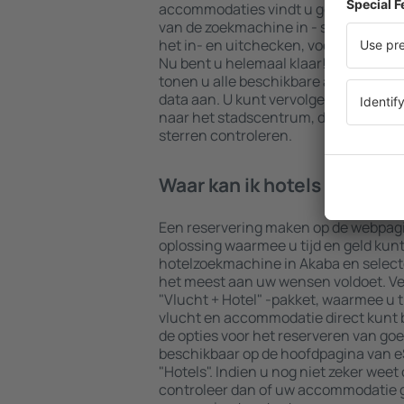
accommodaties vindt u gegarandeerd 
van de zoekmachine in - selecteer uw
het in- en uitchecken, voeg dan het 
Nu bent u helemaal klaar! De result
tonen u alle beschikbare accommodat
data aan. U kunt vervolgens eenvoudi
naar het stadscentrum, de betalings
sterren controleren.
Waar kan ik hotels in Akab
Een reservering maken op de webpagi
oplossing waarmee u tijd en geld kun
hotelzoekmachine in Akaba en selec
het meest aan uw wensen voldoet. Vee
"Vlucht + Hotel" -pakket, waarmee u t
vlucht en accommodatie direct kunt
de opties voor het reserveren van goe
beschikbaar op de hoofdpagina van eS
"Hotels". Indien u nog niet zeker weet 
controleer dan of uw accommodatie g