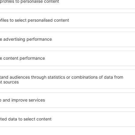
ijn behoeften voldoet. Gaat u
zijn enkele van de belangri
d hotel of gaat u liever voor
ontworpen all-inclusive hote
een goedkope accommodatie
garanderen de hoogste stan
kunt u voor elk budget een
aan faciliteiten voor de g
ecteer uw gewenste
kwaliteit bevinden zich op de
hotel. Controleer
belangrijke amusement in A
uleringsopties. Hotels in
en een kamer of suite kiezen
 verder weg van de drukte. U
Een hotel met een hogere st
 maar de accommodaties zijn
opties zoals welzijnsruimtes
 de buurt is veel te zien en te
activiteiten voor kinderen.
in meteen met inpakken voor
altijd een perfecte keuze v
zakenreis, maar ook voor be
werknemers willen organise
aba?
Welke faciliteiten ka
Akaba?
ba te vinden, is door
achine voor accommodaties.
Hotels in Akaba hebben vers
verscheidenheid aan
voor hun gasten. De meest v