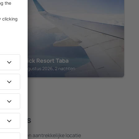
TABA
Mövenpick Resort Taba
Taba, 14 augustus 2026, 2 nachten
e hotels
nsten en een aantrekkelijke locatie