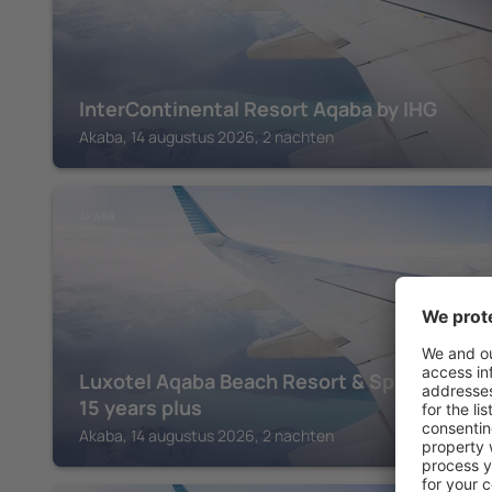
InterContinental Resort Aqaba by IHG
Akaba, 14 augustus 2026, 2 nachten
AKABA
Luxotel Aqaba Beach Resort & Spa Only
15 years plus
Akaba, 14 augustus 2026, 2 nachten