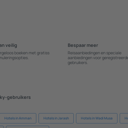
an veilig
Bespaar meer
rgeloos boeken met gratiss
Reisaanbiedingen en speciale
nuleringsopties.
aanbiedingen voor geregistreerd
gebruikers.
ky-gebruikers
Hotels in Amman
Hotels in Jarash
Hotels in Wadi Musa
Ho