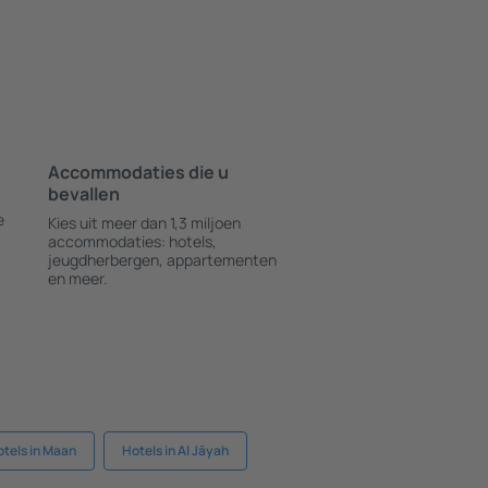
Accommodaties die u
bevallen
e
Kies uit meer dan 1,3 miljoen
accommodaties: hotels,
jeugdherbergen, appartementen
en meer.
tels in Maan
Hotels in Al Jāyah