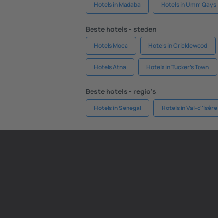
Hotels in Madaba
Hotels in Umm Qays
Beste hotels - steden
Hotels Moca
Hotels in Cricklewood
Hotels Atna
Hotels in Tucker's Town
Beste hotels - regio's
Hotels in Senegal
Hotels in Val-d''Isère