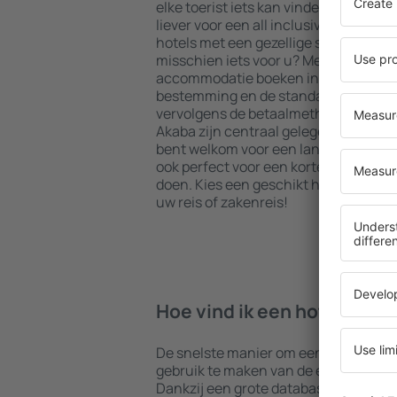
elke toerist iets kan vinden dat aan z
liever voor een all inclusive hoogstaan
hotels met een gezellige sfeer? Is 
misschien iets voor u? Met onze hulp 
accommodatie boeken in Akaba. Sel
bestemming en de standaard van het 
vervolgens de betaalmethoden en ann
Akaba zijn centraal gelegen maar iets
bent welkom voor een langer verblijf
ook perfect voor een korter verblijf. In
doen. Kies een geschikt hotel en beg
uw reis of zakenreis!
Hoe vind ik een hotel in Ak
De snelste manier om een hotel in Aka
gebruik te maken van de eSky zoekm
Dankzij een grote database met een 