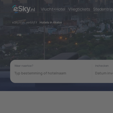
Vlucht+Hotel
Vliegtickets
Stedentrip
eSky.nl
/
verblijf
/
Hotels in Akaba