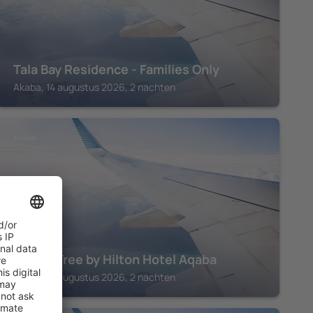
Tala Bay Residence - Families Only
Akaba, 14 augustus 2026, 2 nachten
AKABA
DoubleTree by Hilton Hotel Aqaba
Akaba, 14 augustus 2026, 2 nachten