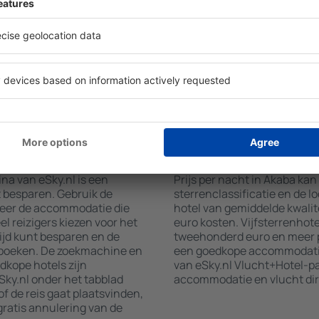
wat u zoekt. Vul de velden
wellnessruimtes met een spa,
 locatie, kies de datum van
restaurants, een eetgedeelt
aantal gasten en kamers toe.
gratis parkeren en informat
aten van uw zoekopdracht
interessante toeristische a
ies op de geselecteerde
locaties bieden hotels ook 
g de afstand van het hotel
aan. Soms moedigen hotels 
methoden en het aantal
in Akaba aan.
a boeken?
Hoeveel kost een na
na van eSky.nl is een
Prijs per nacht in Akaba kan
t besparen. Gebruik de
sterrenclassificatie en de l
teer de accommodatie die
hotel van gemiddelde kwalite
l reizigers kiezen voor het
euro kosten. Vijfsterrenhot
ijd kunt besparen en de
tweehonderd euro en meer p
 boeken. De zoekmachine en
een goedkope accommodatie,
dkope hotels zijn
van eSky.nl Vlucht+Hotel-p
ky.nl onder het tabblad
accommodatie en vlucht dir
of de reis gaat plaatsvinden,
ratis annulering van de