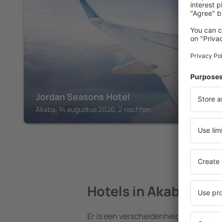
AKABA
Jordan Seasons Hotel
Akaba, 14 augustus 2026, 2 nachten
Hotels in Akaba
Er is een verscheidenheid aan hotels