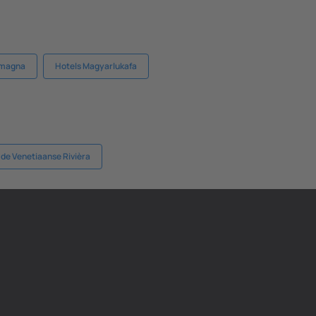
Romagna
Hotels Magyarlukafa
 de Venetiaanse Rivièra