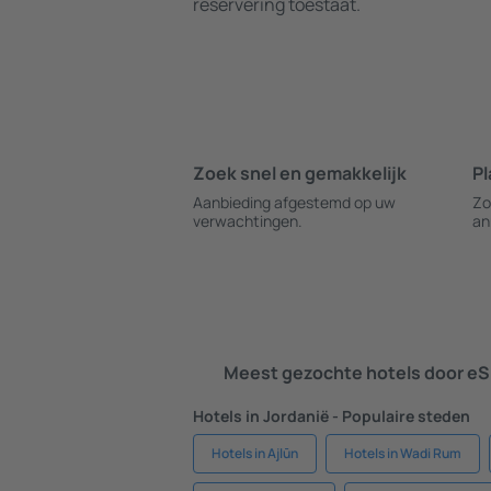
reservering toestaat.
Zoek snel en gemakkelijk
Pl
Aanbieding afgestemd op uw
Zo
verwachtingen.
an
Meest gezochte hotels door eS
Hotels in Jordanië - Populaire steden
Hotels in Ajlūn
Hotels in Wadi Rum