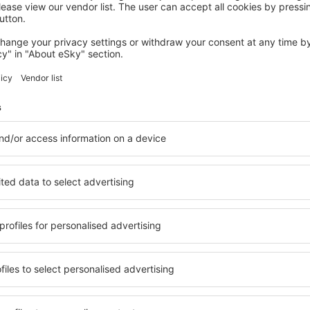
EILAT
Royal Beach Eilat by Isrotel exclusive
Eilat, 14 augustus 2026, 2 nachten
Meer hotels bekijken in Akaba
Akaba - de best
 beschikbaar in Akaba, zodat
Een verscheidenheid aan die