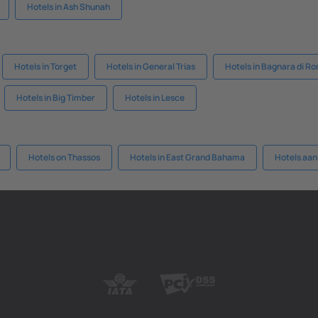
Hotels in Ash Shunah
Hotels in Torget
Hotels in General Trias
Hotels in Bagnara di 
Hotels in Big Timber
Hotels in Lesce
Hotels on Thassos
Hotels in East Grand Bahama
Hotels aan