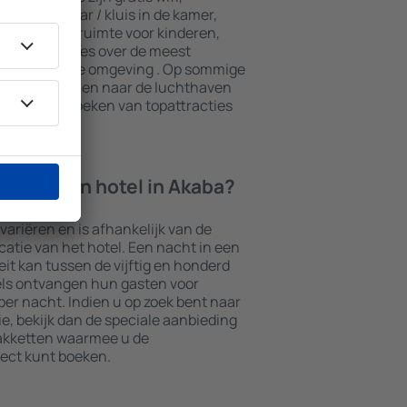
 een minibar / kluis in de kamer,
e, een speelruimte voor kinderen,
ieve brochures over de meest
ttracties in de omgeving . Op sommige
transport van en naar de luchthaven
ook het bezoeken van topattracties
cht in een hotel in Akaba?
 variëren en is afhankelijk van de
ocatie van het hotel. Een nacht in een
it kan tussen de vijftig en honderd
els ontvangen hun gasten voor
er nacht. Indien u op zoek bent naar
 bekijk dan de speciale aanbieding
akketten waarmee u de
ect kunt boeken.