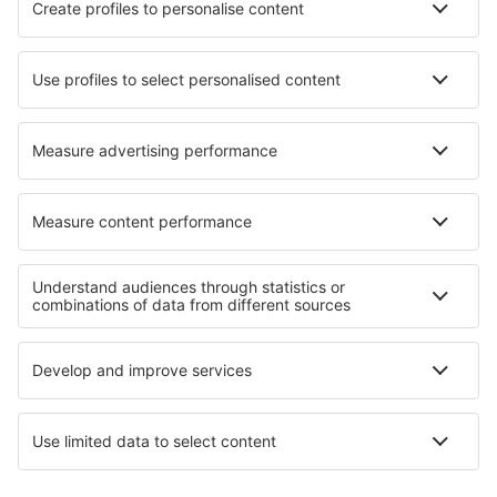
Hotels in Villaconejos
Hotels in Willeman
Hotels in Groveland
Hotels in Puebla de Alfinden
Hotels in Conklin
Hotels in Golub-Dobrzyń
Hotels in Ripon
Hotels in Sredni Kolibi
Beste hotels - regio's
Hotels in Flanders
Hotels in België
Hotels Ruse province
Hotels in Penang
Hotels aan de Costa de la Luz
Hotels in La Paz
Hotels op Nassau