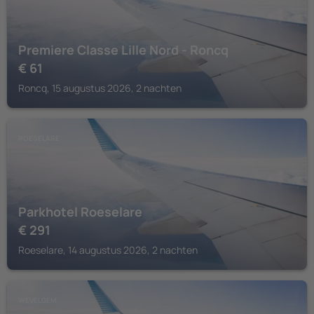
Premiere Classe Lille Nord - Roncq
€
61
Roncq, 15 augustus 2026, 2 nachten
ROESELARE
Parkhotel Roeselare
€
291
Roeselare, 14 augustus 2026, 2 nachten
WEVELGEM