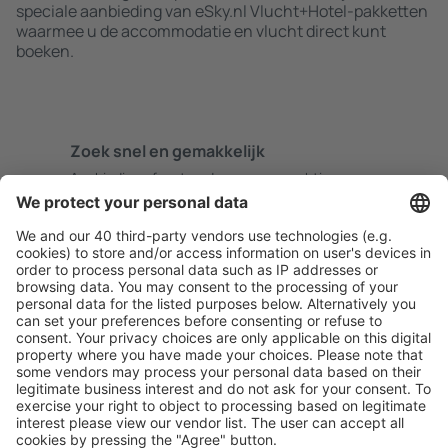
speciale aanbieding van eSky.nl Vlucht+Hotel-pakketten
waarmee u de accommodatie en vlucht direct kunt
boeken.
Zoek snel en gemakkelijk
Aanbieding afgestemd op uw verwachtingen.
Plan veilig
Zorgeloos boeken met gratiss annuleringsopties.
Bespaar meer
Reisaanbiedingen en speciale aanbiedingen voor
geregistreerde gebruikers.
Accommodaties die u bevallen
Kies uit meer dan 1,3 miljoen accommodaties: hotels,