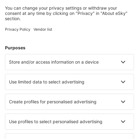
jeugdherbergen, appartementen en meer.
Meest gezochte hotels door eSky-gebruikers
Hotels in België - Populaire steden
Hotels in Koksijde
Hotels in Oostende
Hotels in Middelkerke
Hotels in Brussel
Hotels in Nieuwpoort
Hotels in Gedinne
Hotels in Hannut
Hotels in Francorchamps
Hotels in Kinrooi
Hotels in Blankenberge
Beste hotels - steden
Hotels in Molco
Hotels in Regetovka