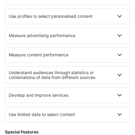
Hotels in Massarosa
Hotels in Rodnay Bay
Hotels in Lugan
Beste hotels - regio's
Hotels in Rila Mountains
Hotels in Burgas Region
Hotels in Thracië
Hotels in Smolyan
Hotels Lovech province
Hotels in het Mafikeng Game Reserve
Hotels in Nationaal park Saltfjellet–Svartisen
Hotels in Puntarenas
Hotels in Adirondackgebergte
Hotels in Low Beskids