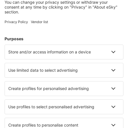
Meest gezochte hotels door eSky-gebruikers
Hotels in Bulgarije - Populaire steden
Hotels in Boergas
Hotels in Sofia
Hotels in Sozopol
Hotels in Sunny Beach
Hotels in Varna
Hotels in Kalofer
Hotels in Markovo
Hotels in Belitsa
Hotels Boykovo
Hotels in Kovačevica
Beste hotels - steden
Hotels in Lissone
Hotels in Sevasti
Hotels in Geismar
Hotels in Panama
Hotels in Blaichach
Hotels in St Mary
Hotels in La Aljorra