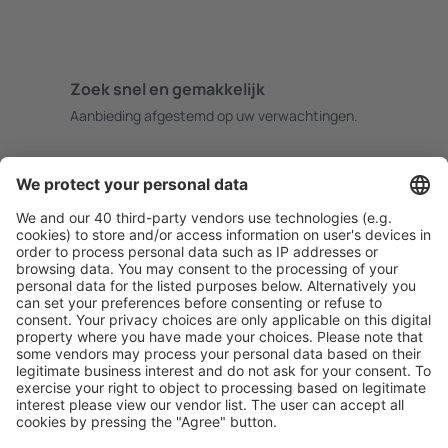
Zoek snel en gemakkelijk
Aanbieding afgestemd op uw verwachtingen.
Plan veilig
Zorgeloos boeken met gratiss annuleringsopties.
Bespaar meer
Reisaanbiedingen en speciale aanbiedingen voor
geregistreerde gebruikers.
Accommodaties die u bevallen
Kies uit meer dan 1,3 miljoen accommodaties: hotels,
jeugdherbergen, appartementen en meer.