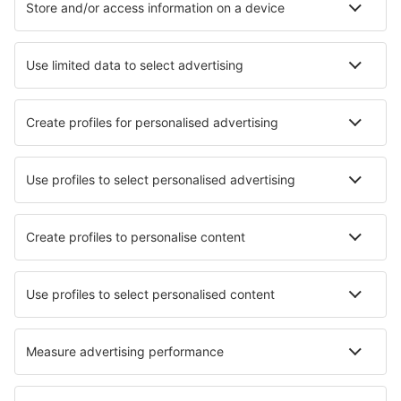
Hotels in Edmonton (AB)
Hotels in Montreal
Hotels in Vancouver
Hotels in Piedmont
Hotels in La Malbaie
Hotels in Halifax
Hotels in Shawinigan
Hotels in Barrie
Beste hotels - steden
Hotels in Saint-Mamet
Hotels in Helpsen
Hotels in Vaux-sous-Aubigny
Hotels in Leitre
Hotels in Mouans-Sartoux
Hotels in Biwabik
Hotels Tespe
Hotels in Horn
Hotels in Saint-Denis-d'Anjou
Hotels in Ilchester