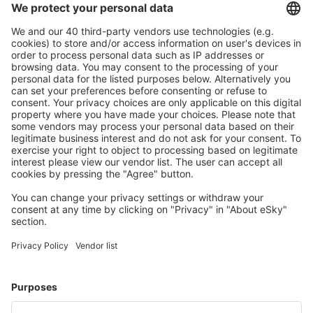
Plan veilig
Zorgeloos boeken met gratiss annuleringsopties.
Bespaar meer
Reisaanbiedingen en speciale aanbiedingen voor
geregistreerde gebruikers.
Accommodaties die u bevallen
Kies uit meer dan 1,3 miljoen accommodaties: hotels,
jeugdherbergen, appartementen en meer.
Meest gezochte hotels door eSky-gebruikers
Hotels in Canada - Populaire steden
Hotels in Calgary
Hotels in Toronto