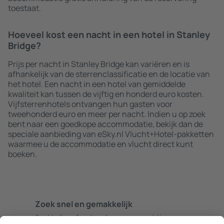
toestaat.
Hoeveel kost een nacht in een hotel in Stanley
Bridge?
Prijs per nacht in Stanley Bridge kan variëren en is
afhankelijk van de sterrenclassificatie en de locatie van
het hotel. Een nacht in een hotel van gemiddelde
kwaliteit kan tussen de vijftig en honderd euro kosten.
Vijfsterrenhotels ontvangen hun gasten voor
tweehonderd euro en meer per nacht. Indien u op zoek
bent naar een goedkope accommodatie, bekijk dan de
speciale aanbieding van eSky.nl Vlucht+Hotel-pakketten
waarmee u de accommodatie en vlucht direct kunt
boeken.
Zoek snel en gemakkelijk
Aanbieding afgestemd op uw verwachtingen.