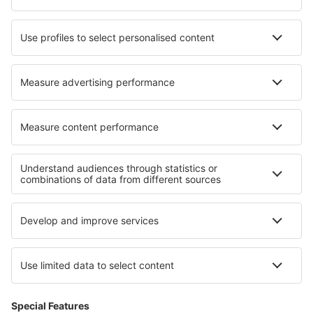
Hotels in Southport
Hotels in Teplička nad Váhom
Hotels in Makawao
Beste hotels - regio's
Hotels in Farnebofjarden National Park
Hotels in Padjelanta National Park
Hotels in Sarek National Park
Hotels in Tyresta National Park
Hotels in Gotland
Hotels in Tlaxcala
Hotels in Aysén
Hotels in Herrera
Hotels in Belize
Hotels in Colca Canyon