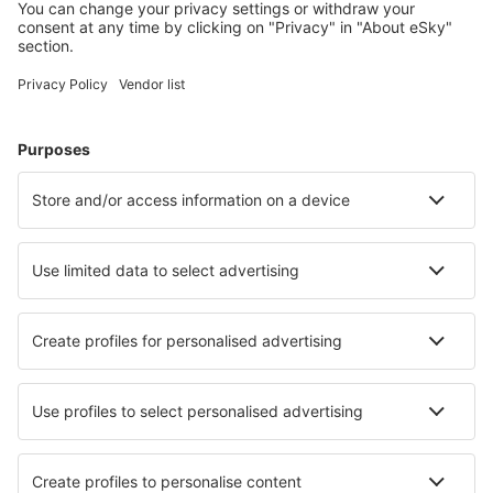
Meest gezochte hotels door eSky-gebruikers
Hotels in Zweden - Populaire steden
Hotels in Ystad
Hotels in Sälen
Hotels in Visby
Hotels in Stockholm
Hotels in Gotenburg
Hotels in Tyresö
Hotels in Ljungby
Hotels in Karlskrona
Hotels in Skellefteå
Hotels in Urshult
Beste hotels - steden
Hotels in Rétaud
Hotels in Gerace
Hotels in Mangonui
Hotels in Gnarrenburg
Hotels in Pirapòzinho
Hotels in Brookshire
Hotels in Reillanne