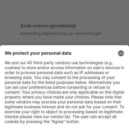
Zoek snel en gemakkelijk
Aanbieding afgestemd op uw verwachtingen.
Plan veilig
Zorgeloos boeken met gratiss annuleringsopties.
Bespaar meer
Reisaanbiedingen en speciale aanbiedingen voor
geregistreerde gebruikers.
Accommodaties die u bevallen
Kies uit meer dan 1,3 miljoen accommodaties: hotels,
jeugdherbergen, appartementen en meer.