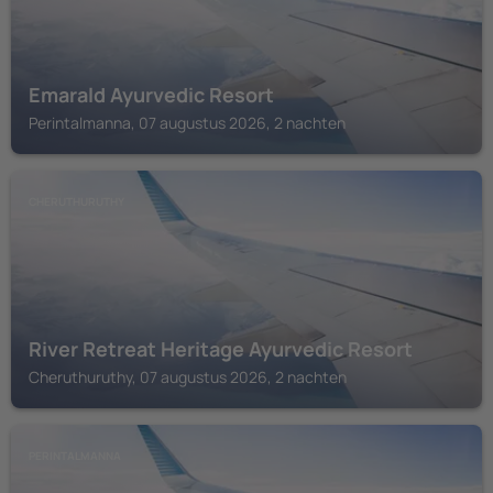
Emarald Ayurvedic Resort
Perintalmanna, 07 augustus 2026, 2 nachten
CHERUTHURUTHY
River Retreat Heritage Ayurvedic Resort
Cheruthuruthy, 07 augustus 2026, 2 nachten
PERINTALMANNA