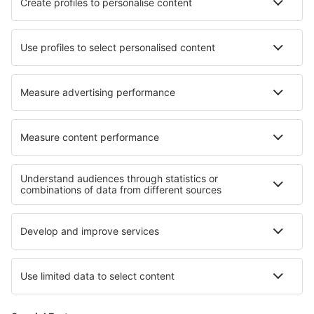
Hotels in Sabile
Hotels in Wörlitz
Hotels in Crayssac
Hotels in Harrington
Hotels in Großkarolinenfeld
Hotels in Pyrgadikia
Hotels in Temple Sowerby
Hotels in Llanos de la Concepción
Beste hotels - regio's
Hotels in Goa
Hotels in Goa
Hotels op de Zuidelijke peloponnesos
Hotels in Aswan
Hotels in Pag Island
Hotels in Sofia (province)
Hotels in Durban