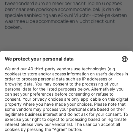
tweehonderd euro en meer per nacht. Indien u op zoek
bent naar een goedkope accommodatie, bekijk dan de
speciale aanbieding van eSky.nl Vlucht+Hotel-pakketten
waarmee u de accommodatie en vlucht direct kunt
boeken.
Zoek snel en gemakkelijk
Aanbieding afgestemd op uw verwachtingen.
Plan veilig
Zorgeloos boeken met gratiss annuleringsopties.
Bespaar meer
Reisaanbiedingen en speciale aanbiedingen voor
geregistreerde gebruikers.