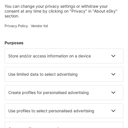
Accommodaties die u bevallen
Kies uit meer dan 1,3 miljoen accommodaties: hotels,
jeugdherbergen, appartementen en meer.
Meest gezochte hotels door eSky-gebruikers
Hotels in India - Populaire steden
Hotels in Haiderabad
Hotels in New Delhi
Hotels in Mumbai
Hotels in Jaipur
Hotels in Varanasi
Hotels Koppa
Hotels in Auroville
Hotels in Murud
Hotels in Attibele
Hotels in Varkala
Beste hotels - steden
Hotels in Kommetjie
Hotels in Assinghausen