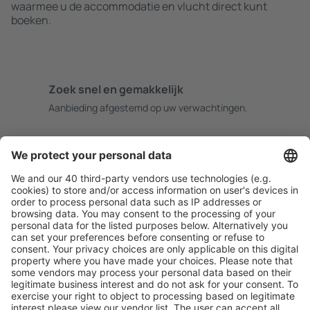
waarmee u de accommodatie en vlucht direct kunt
boeken.
Zoek snel en gemakkelijk
Aanbieding afgestemd op uw verwachtingen.
Plan veilig
Zorgeloos boeken met gratiss annuleringsopties.
Bespaar meer
Reisaanbiedingen en speciale aanbiedingen voor
geregistreerde gebruikers.
Accommodaties die u bevallen
Kies uit meer dan 1,3 miljoen accommodaties: hotels,
jeugdherbergen, appartementen en meer.