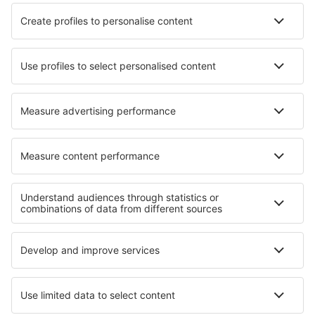
Hotels in Visaginas
Hotels in Hasselroth
Hotels in San Fernando
Hotels in Karaoz
Hotels in Tamarac
Hotels in Storo
Hotels in Saint-Imier
Hotels in Chauvigny
Beste hotels - regio's
Hotels in Bad Aussee
Hotels in Worthersee
Hotels in Kitzbühel
Hotels in Stubaital
Hotels in het Dachsteinmassief
Hotels in Santiago
Hotels in Albanië
Hotels in Principality of Asturias
Hotels in New York
Hotels in Val-d''Isère