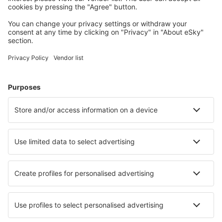
Meest gezochte hotels door eSky-gebruikers
Hotels in Oostenrijk - Populaire steden
Hotels in Wenen
Hotels in Graz
Hotels in Solden
Hotels in Schladming
Hotels in Zell am See
Hotels in Ramsau im Zillertal
Hotels in Finkenberg
Hotels in Sankt Wolfgang im Salzkammergut
Hotels in Villach
Hotels in Viehhofen
Beste hotels - steden
Hotels in Ennery
Hotels in Simonswald