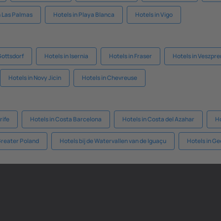
n Las Palmas
Hotels in Playa Blanca
Hotels in Vigo
Gottsdorf
Hotels in Isernia
Hotels in Fraser
Hotels in Veszpr
Hotels in Novy Jicin
Hotels in Chevreuse
rife
Hotels in Costa Barcelona
Hotels in Costa del Azahar
Ho
Greater Poland
Hotels bij de Watervallen van de Iguaçu
Hotels in Ge