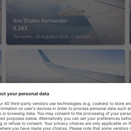
Ibis Styles Santander
€
283
Santander, 29 augustus 2026, 2 nachten
SANTANDER
Hotel Bedoya
€
360
Santander, 14 augustus 2026, 2 nachten