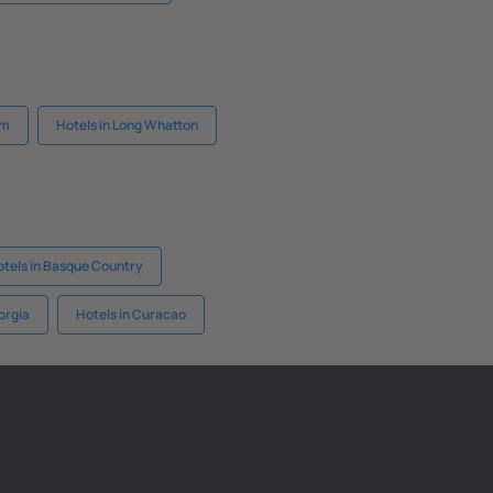
em
Hotels in Long Whatton
tels in Basque Country
orgia
Hotels in Curacao