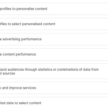
 aan zijn behoeften voldoet.
zijn enkele van de belangri
oogstaand hotel of gaat u
ontworpen all-inclusive hote
sfeer? Is een goedkope
garanderen de hoogste stan
 Met onze hulp kunt u voor
aan faciliteiten voor de g
 in Polanco. Selecteer uw
kwaliteit bevinden zich op de
 van het hotel. Controleer
belangrijke amusement in P
uleringsopties. Hotels in
parkeren en een kamer of sui
ts verder weg van de drukte.
behoeften past. Een hotel 
ijf maar de accommodaties
gewoonlijk gevarieerde optie
. In de buurt is veel te zien
fitness, evenals activiteite
en begin meteen met
accommodaties in Polanco zi
stellen, gezinnen en mensen
bedrijven die workshops vo
organiseren.
lanco?
Welke faciliteiten ka
Polanco?
anco te vinden, is door
achine voor accommodaties.
Hotels in Polanco hebben v