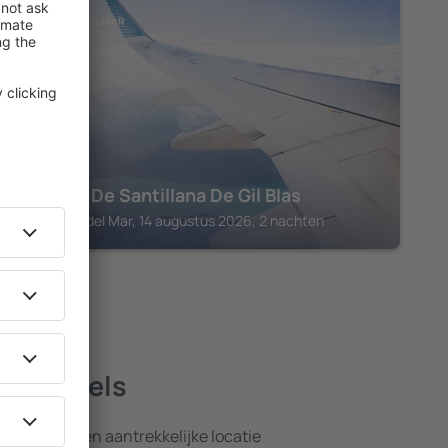
SANTILLANA DEL MAR
Parador De Santillana De Gil Blas
Santillana del Mar, 14 augustus 2026, 2 nachten
ste hotels
nsten en een aantrekkelijke locatie