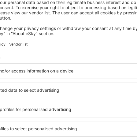
PUENTE VIESGO
Helguera Palacio Boutique & Antique
Puente Viesgo, 14 augustus 2026, 2 nachten
Meer hotels bekijken in Polanco
Polanco - de be
 beschikbaar in Polanco,
Een verscheidenheid aan die