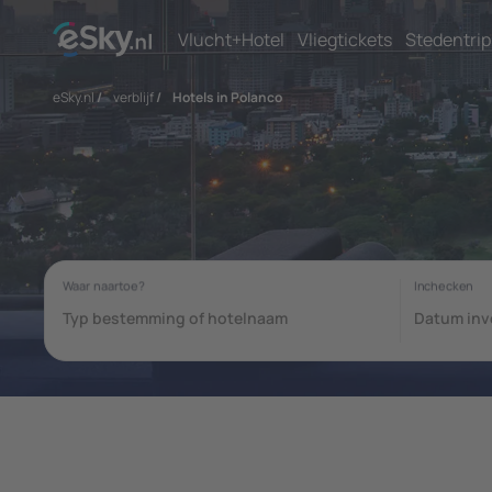
Vlucht+Hotel
Vliegtickets
Stedentrip
eSky.nl
/
verblijf
/
Hotels in Polanco