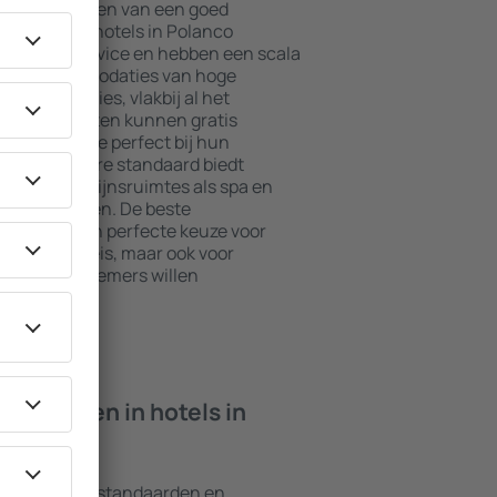
jkste elementen van een goed
l. De beste hotels in Polanco
daard in service en hebben een scala
asten. Accommodaties van hoge
 beste locaties, vlakbij al het
olanco. Gasten kunnen gratis
te kiezen die perfect bij hun
met een hogere standaard biedt
s zoals welzijnsruimtes als spa en
n voor kinderen. De beste
jn altijd een perfecte keuze voor
 op zakenreis, maar ook voor
or hun werknemers willen
n ik vinden in hotels in
erschillende standaarden en