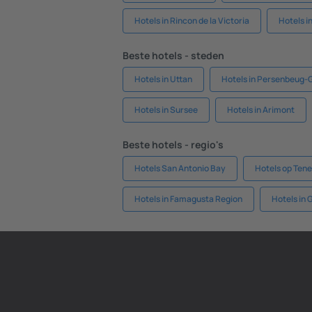
Hotels in Rincon de la Victoria
Hotels i
Beste hotels - steden
Hotels in Uttan
Hotels in Persenbeug-
Hotels in Sursee
Hotels in Arimont
Beste hotels - regio's
Hotels San Antonio Bay
Hotels op Tene
Hotels in Famagusta Region
Hotels in 