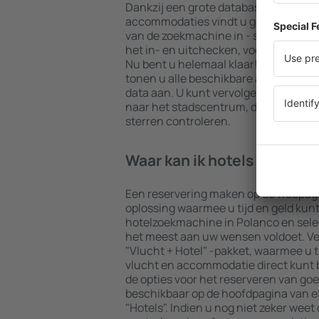
Dankzij een grote database met een 
accommodaties vindt u gegarandeerd 
van de zoekmachine in - selecteer uw
het in- en uitchecken, voeg dan het 
Nu bent u helemaal klaar! De result
tonen u alle beschikbare accommodat
data aan. U kunt vervolgens eenvoudi
naar het stadscentrum, de betalings
sterren controleren.
Waar kan ik hotels in Pola
Een reservering maken op de webpagi
oplossing waarmee u tijd en geld kun
hotelzoekmachine in Polanco en sel
het meest aan uw wensen voldoet. Vee
"Vlucht + Hotel" -pakket, waarmee u t
vlucht en accommodatie direct kunt
de opties voor het reserveren van goe
beschikbaar op de hoofdpagina van eS
"Hotels". Indien u nog niet zeker weet 