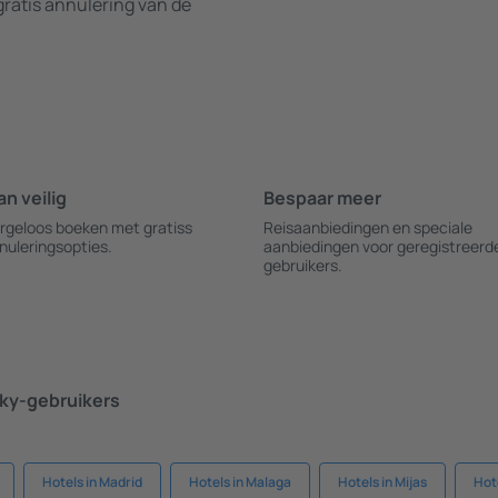
ratis annulering van de
an veilig
Bespaar meer
rgeloos boeken met gratiss
Reisaanbiedingen en speciale
nuleringsopties.
aanbiedingen voor geregistreerd
gebruikers.
ky-gebruikers
Hotels in Madrid
Hotels in Malaga
Hotels in Mijas
Hote