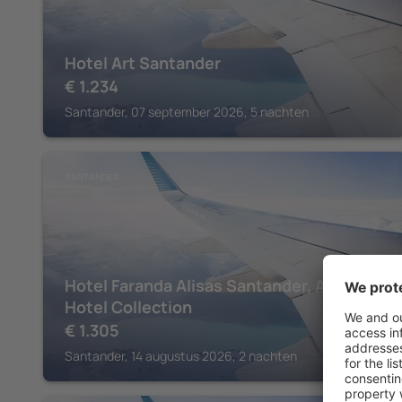
Hotel Art Santander
€
1.234
Santander, 07 september 2026, 5 nachten
SANTANDER
Hotel Faranda Alisas Santander, Ascend
Hotel Collection
€
1.305
Santander, 14 augustus 2026, 2 nachten