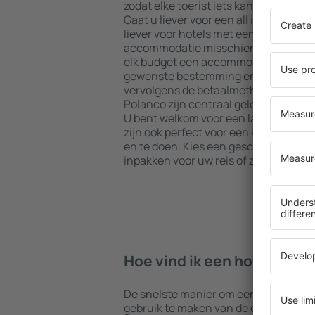
zodat elke toerist iets kan vinden dat
Gaat u liever voor een all inclusive h
liever voor hotels met een gezellige 
accommodatie misschien iets voor u?
elk budget een accommodatie boeken
gewenste bestemming en de standaard
vervolgens de betaalmethoden en ann
Polanco zijn centraal gelegen maar ie
U bent welkom voor een langer verbl
zijn ook perfect voor een korter verblijf
en te doen. Kies een geschikt hotel 
inpakken voor uw reis of zakenreis!
Hoe vind ik een hotel in Po
De snelste manier om een hotel in Pol
gebruik te maken van de eSky zoekm