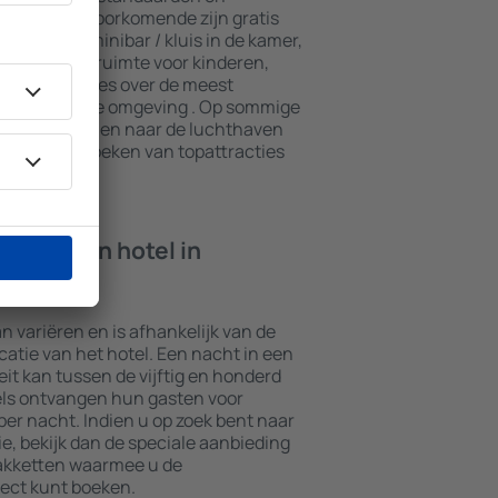
n. De meest voorkomende zijn gratis
n spa, een minibar / kluis in de kamer,
e, een speelruimte voor kinderen,
ieve brochures over de meest
ttracties in de omgeving . Op sommige
transport van en naar de luchthaven
ook het bezoeken van topattracties
ht in een hotel in
an variëren en is afhankelijk van de
ocatie van het hotel. Een nacht in een
it kan tussen de vijftig en honderd
els ontvangen hun gasten voor
er nacht. Indien u op zoek bent naar
 bekijk dan de speciale aanbieding
akketten waarmee u de
ect kunt boeken.