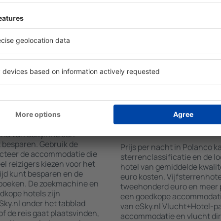
verscheidenheid aan
faciliteiten voor hun gaste
wat u zoekt. Vul de velden
wifi, wellnessruimtes met ee
 locatie, kies de datum van
restaurants, een eetgedeelt
aantal gasten en kamers toe.
gratis parkeren en informat
aten van uw zoekopdracht
interessante toeristische a
ies op de geselecteerde
locaties bieden hotels ook 
g de afstand van het hotel
aan. Soms moedigen hotels 
methoden en het aantal
in Polanco aan.
nco boeken?
Hoeveel kost een nac
Polanco?
na van eSky.nl is een
t besparen. Gebruik de
Prijs per nacht in Polanco k
ecteer de accommodatie die
sterrenclassificatie en de l
l reizigers kiezen voor het
hotel van gemiddelde kwalite
ijd kunt besparen en de
euro kosten. Vijfsterrenhot
 boeken. De zoekmachine en
tweehonderd euro en meer p
dkope hotels zijn
een goedkope accommodatie,
ky.nl onder het tabblad
van eSky.nl Vlucht+Hotel-p
of de reis gaat plaatsvinden,
accommodatie en vlucht dir