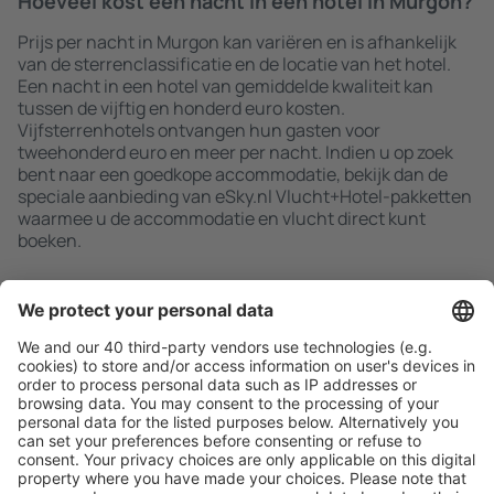
Hoeveel kost een nacht in een hotel in Murgon?
Prijs per nacht in Murgon kan variëren en is afhankelijk
van de sterrenclassificatie en de locatie van het hotel.
Een nacht in een hotel van gemiddelde kwaliteit kan
tussen de vijftig en honderd euro kosten.
Vijfsterrenhotels ontvangen hun gasten voor
tweehonderd euro en meer per nacht. Indien u op zoek
bent naar een goedkope accommodatie, bekijk dan de
speciale aanbieding van eSky.nl Vlucht+Hotel-pakketten
waarmee u de accommodatie en vlucht direct kunt
boeken.
Zoek snel en gemakkelijk
Aanbieding afgestemd op uw verwachtingen.
Plan veilig
Zorgeloos boeken met gratiss annuleringsopties.