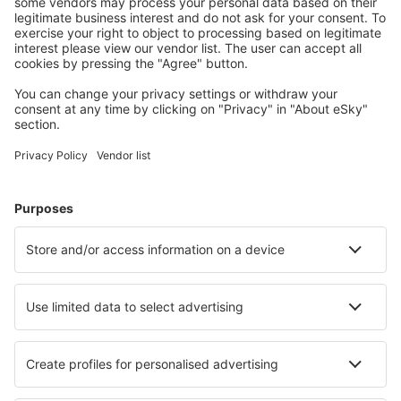
Bespaar meer
Reisaanbiedingen en speciale aanbiedingen voor
geregistreerde gebruikers.
Accommodaties die u bevallen
Kies uit meer dan 1,3 miljoen accommodaties: hotels,
jeugdherbergen, appartementen en meer.
Meest gezochte hotels door eSky-gebruikers
Hotels in Australië - Populaire steden
Hotels in Brisbane
Hotels in Perth
Hotels in Melbourne
Hotels in Gold Coast
Hotels in Sydney
Hotels Budgewoi
Hotels in Bunbury
Hotels in Ballina