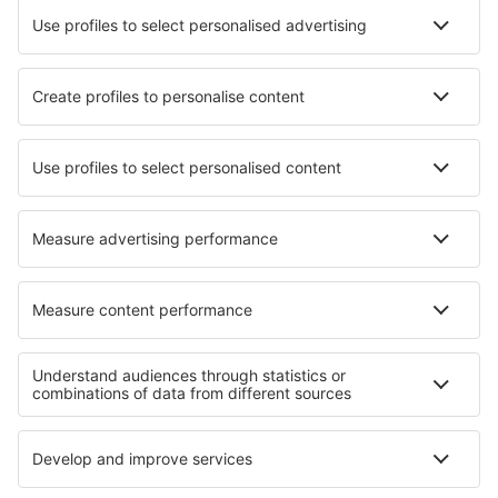
Hotels in Jurien Bay
Hotels in Kalbarri
Beste hotels - steden
Hotels in Lustra
Hotels in Teluknarat
Hotels in Ploermel
Hotels in Bandoli
Hotels in Beitou
Hotels in Carmignano
Hotels in Norderstedt
Hotels in Baston
Hotels in Leogang
Hotels in Ranchi
Beste hotels - regio's
Hotels aan de Sunshine Coast
Hotels in Gold Coast
Hotels in Tasmanië
Hotels in Anglesey
Hotels in Bad Aussee
Hotels op Sal