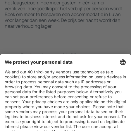
het laagseizoen. Hoe meer gasten in één kamer
verblijven, hoe goedkoper het verblijf per persoon wordt.
Boek om meer te besparen een accommodatie in Lu'an
voor langer dan een week. De prijs per nacht wordt dan
naar verhouding lager.
Zoek snel en gemakkelijk
Aanbieding afgestemd op uw verwachtingen.
Plan veilig
Zorgeloos boeken met gratiss annuleringsopties.
Bespaar meer
Reisaanbiedingen en speciale aanbiedingen voor
geregistreerde gebruikers.