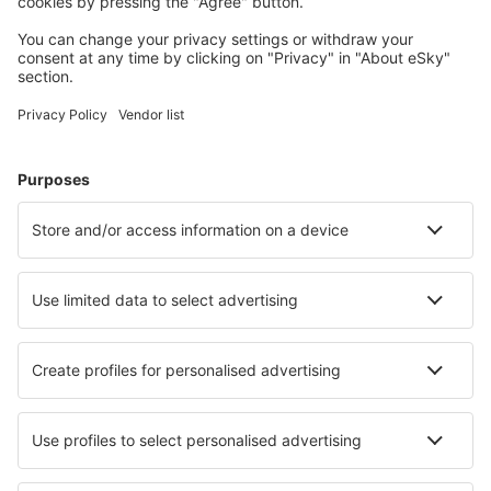
Accommodaties die u bevallen
Kies uit meer dan 1,3 miljoen accommodaties: hotels,
jeugdherbergen, appartementen en meer.
Meest gezochte accommodatie door eSky-
gebruikers
Accommodatie in China - Populaire steden
Verblijf in Guangzhou
Verblijf in Shanghai
Verblijf in Peking
Verblijf in Chengdu
Verblijf in Shenzhen
Verblijf in Wuhan
Verblijf in Shenyang
Verblijf in Zunyi
Verblijf in Jining
Verblijf in Weihai