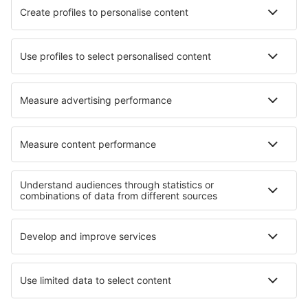
Beste accommodatie - steden
Verblijf in Cap D'artrutx
Verblijf in Orvieto
Verblijf in Serradifalco
Verblijf in Saint-Jacques-sur-Darnétal
Verblijf in Portsoy
Verblijf in Dhulikhel
Verblijf in Canistota
Verblijf in Epe
Verblijf in Aeugst Am Albis
Verblijf in Capdepera
Beste accommodatie - regio's
Verblijf in North Sinai
Verblijf in Georgia
Verblijf in Arches National Park
Verblijf in Austrian Alps
Verblijf in Nationaal park Wolin