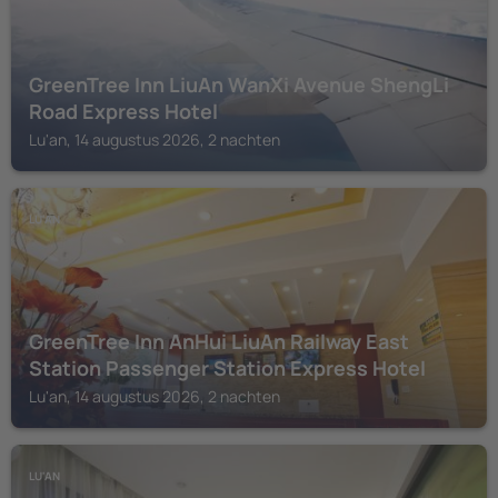
GreenTree Inn LiuAn WanXi Avenue ShengLi
Road Express Hotel
Lu'an, 14 augustus 2026, 2 nachten
LU'AN
GreenTree Inn AnHui LiuAn Railway East
Station Passenger Station Express Hotel
Lu'an, 14 augustus 2026, 2 nachten
LU'AN