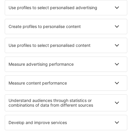
Hotels in Langenberg
Hotels in Batu Pahat
Hotels in Surin Beach
Hotels in Tiana
Hotels in Harrisburg
Hotels Casas De Juan Nunez
Hotels in Sant Vicenc De Montalt
Hotels in Robbinsville
Hotels in Zawyat Oulmzi
Hotels in Stredokluky
Beste hotels - regio's
Hotels in Weissensee
Hotels in Zell am See-Kaprun
Hotels in Salzburg Region
Hotels in Wachau Valley
Hotels in Wolfgangsee
Hotels aan de Albanese Rivièra
Hotels op Martinique
Hotels in Midden-Dalmatië