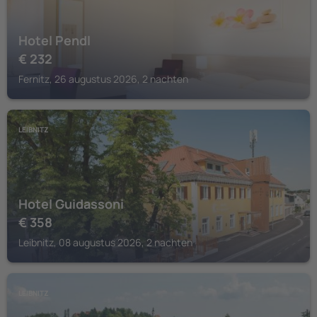
Hotel Pendl
€
232
Fernitz, 26 augustus 2026, 2 nachten
LEIBNITZ
Hotel Guidassoni
€
358
Leibnitz, 08 augustus 2026, 2 nachten
LEIBNITZ