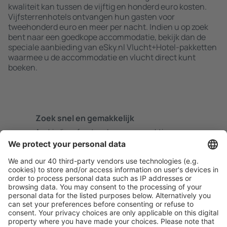
kwaliteit kan tussen de vijftig en honderd euro kosten.
Vijfsterrenhotels ontvangen hun gasten voor
tweehonderd euro en meer per nacht. Indien u op zoek
bent naar een goedkope accommodatie, bekijk dan de
speciale aanbieding van eSky.nl Vlucht+Hotel-pakketten
waarmee u de accommodatie en vlucht direct kunt
boeken.
Zoek snel en gemakkelijk
Aanbieding afgestemd op uw verwachtingen.
Plan veilig
Zorgeloos boeken met gratiss annuleringsopties.
Bespaar meer
Reisaanbiedingen en speciale aanbiedingen voor