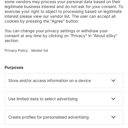
geregistreerde gebruikers.
Accommodaties die u bevallen
Kies uit meer dan 1,3 miljoen accommodaties: hotels,
jeugdherbergen, appartementen en meer.
Meest gezochte hotels door eSky-gebruikers
Hotels in Oostenrijk - Populaire steden
Hotels in Wenen
Hotels in Solden
Hotels in Zell am See
Hotels in Graz
Hotels in Schladming
Hotels in Flachau
Hotels in Stumm
Hotels in Ramsau im Zillertal
Hotels in Schiefling am See
Hotels in Finkenberg
Beste hotels - steden