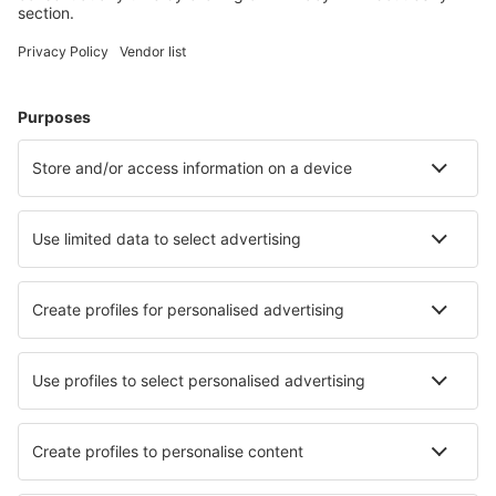
Accommodaties die u bevallen
Kies uit meer dan 1,3 miljoen accommodaties: hotels,
jeugdherbergen, appartementen en meer.
Meest gezochte hotels door eSky-gebruikers
Hotels in Nederland - Populaire steden
Hotels in Callantsoog
Hotels in Kamperland
Hotels in Amsterdam
Hotels in Zandvoort
Hotels in Hague
Hotels in Cuijk
Hotels in Arcen
Hotels in Aalten
Hotels in Onstwedde
Hotels in Domburg
Beste hotels - steden