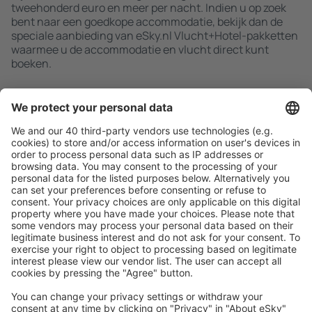
tweehonderd euro en meer per nacht. Indien u op zoek
bent naar een goedkope accommodatie, bekijk dan de
speciale aanbieding van eSky.nl Vlucht+Hotel-pakketten
waarmee u de accommodatie en vlucht direct kunt
boeken.
Zoek snel en gemakkelijk
Aanbieding afgestemd op uw verwachtingen.
Plan veilig
Zorgeloos boeken met gratiss annuleringsopties.
Bespaar meer
Reisaanbiedingen en speciale aanbiedingen voor
geregistreerde gebruikers.