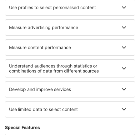
Hotels in Flatey
Hotels Rosenberg
Hotels in Amatava
Hotels in Merrimack
Hotels Sarre
Hotels in Kølkær
Hotels in Maple Grove
Hotels in Casole d'Elsa
Hotels in Jedlinsk
Hotels in Les Irles
Beste hotels - regio's
Hotels in Nederland
Hotels in West Bohemian spa triangle
Hotels in Texas
Hotels in Nationaal Park Ojców
Hotels in Florida Coast
Hotels in Nationaal Park Aukštaitija