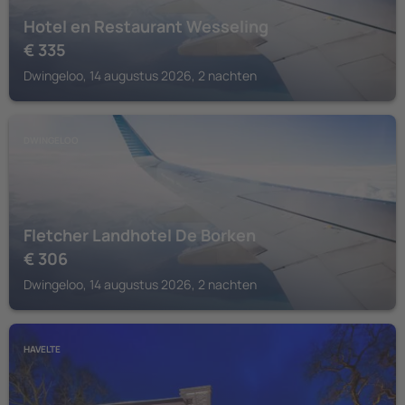
Hotel en Restaurant Wesseling
€
335
Dwingeloo, 14 augustus 2026, 2 nachten
DWINGELOO
Fletcher Landhotel De Borken
€
306
Dwingeloo, 14 augustus 2026, 2 nachten
HAVELTE