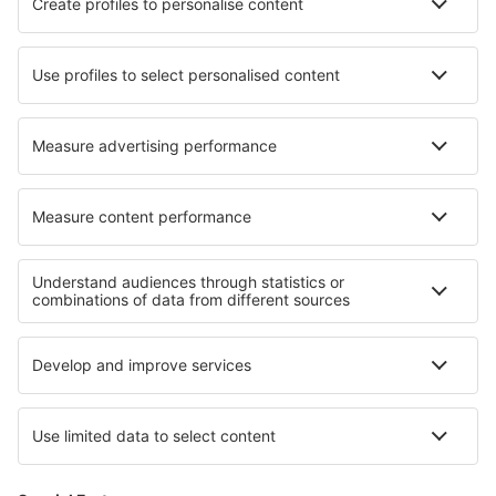
Hotels in Schipluiden
Hotels in Prachuap Khiri Khan
Hotels in Palaiochóra
Hotels Huse
Hotels in Laplata
Hotels Chiojdu
Hotels in Mogliano Veneto
Hotels in Strongsville
Beste hotels - regio's
Hotels op Bali
Hotels op Lombok
Hotels in Niagarawatervallen
Hotels in Nationaal park Wolin
Hotels in Guerrero
Hotels op Aruba
Hotels op Ko Samui