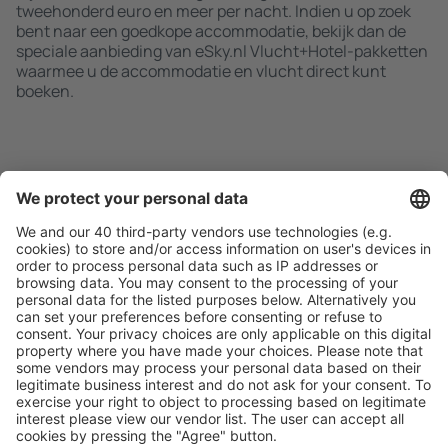
tweehonderd euro en meer per nacht. Indien u op zoek
bent naar een goedkope accommodatie, bekijk dan de
speciale aanbieding van eSky.nl Vlucht+Hotel-pakketten
waarmee u de accommodatie en vlucht direct kunt
boeken.
Zoek snel en gemakkelijk
Aanbieding afgestemd op uw verwachtingen.
Plan veilig
Zorgeloos boeken met gratiss annuleringsopties.
Bespaar meer
Reisaanbiedingen en speciale aanbiedingen voor
geregistreerde gebruikers.