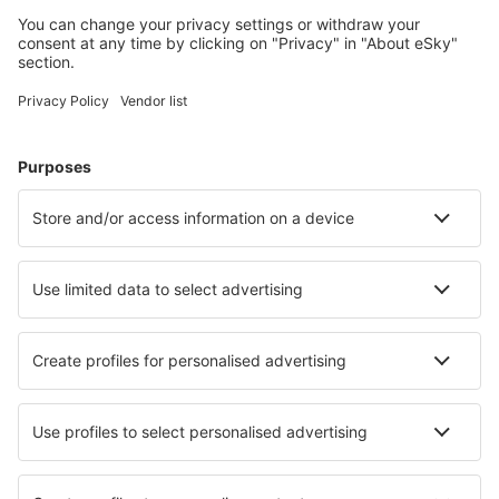
Accommodaties die u bevallen
Kies uit meer dan 1,3 miljoen accommodaties: hotels,
jeugdherbergen, appartementen en meer.
Meest gezochte hotels door eSky-gebruikers
Hotels in Indonesië - Populaire steden
Hotels in Jakarta
Hotels in Bandung
Hotels in Canggu
Hotels in Tangerang
Hotels in Ubud
Hotels in Banyuwangi
Hotels Jatiroke
Hotels in Legian
Hotels in Parapat
Hotels in Blitar
Beste hotels - steden
Hotels in Lorraine
Hotels in Chernomorets