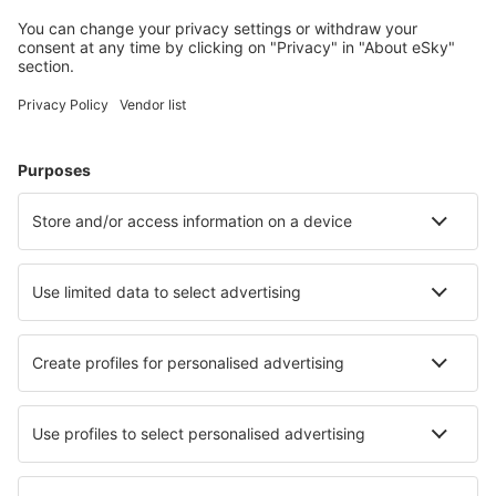
jeugdherbergen, appartementen en meer.
Meest gezochte hotels door eSky-gebruikers
Hotels in India - Populaire steden
Hotels in Mumbai
Hotels in New Delhi
Hotels in Jaipur
Hotels in Haiderabad
Hotels in Varanasi
Hotels in Vasco da Gama
Hotels in Palampur
Hotels in Manali
Hotels in Tiruvannamalai
Hotels in Sasan Gir
Beste hotels - steden
Hotels in Coccorino
Hotels in Groffliers