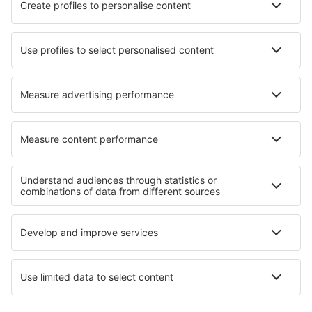
Hotels in Brand-Laaben
Hotels in Marina di Montemarciano
Hotels in Pola de Laviana
Hotels in Asia
Hotels in Najran
Hotels in Gaithersburg
Hotels in Mas-des-Cours
Hotels in Risch
Beste hotels - regio's
Hotels in Goa
Hotels in Goa
Hotels in West Bohemian spa triangle
Hotels in Veracruz
Hotels aan de Rimini Coast
Hotels in district Sandanski
Hotels in Indiana Dunes National Lakeshore