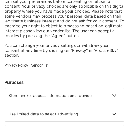
jeugdherbergen, appartementen en meer.
Meest gezochte hotels door eSky-gebruikers
Hotels in de Verenigde Staten - Populaire steden
Hotels in Myrtle Beach
Hotels in Sevierville
Hotels in Davenport
Hotels in Kissimmee
Hotels in Panama City Beach
Hotels in Sedona
Hotels in New York
Hotels in Cape May
Hotels in Winter Park
Hotels in Marco Island
Beste hotels - steden
Hotels in Ust-Maya
Hotels in Dronningmolle