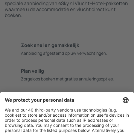
speciale aanbieding van eSky.nl Vlucht+Hotel-pakketten
waarmee u de accommodatie en vlucht direct kunt
boeken.
Zoek snel en gemakkelijk
Aanbieding afgestemd op uw verwachtingen.
Plan veilig
Zorgeloos boeken met gratiss annuleringsopties.
Bespaar meer
Reisaanbiedingen en speciale aanbiedingen voor
geregistreerde gebruikers.
Accommodaties die u bevallen
Kies uit meer dan 1,3 miljoen accommodaties: hotels,