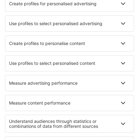
Hotels in Bozhuyuk
Hotels in Gams
Hotels Truyes
Hotels in Meursault
Hotels in Ha'apai
Hotels in Thap Sakae
Hotels in Miyota
Hotels in Kahren
Beste hotels - regio's
Hotels in Great Basin National Park
Hotels in Tennessee
Hotels in Walt Disney World Resort
Hotels in Nationaal park Carlsbad Caverns
Hotels in Joshua Tree National Park
Hotels in Nationaal Park Wielkopolska
Hotels in Nationaal Park Świętokrzyski