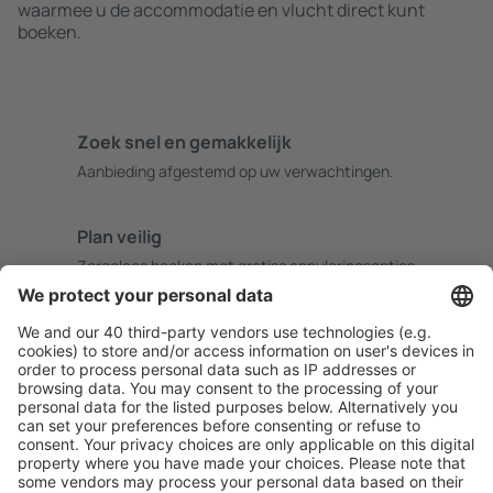
waarmee u de accommodatie en vlucht direct kunt
boeken.
Zoek snel en gemakkelijk
Aanbieding afgestemd op uw verwachtingen.
Plan veilig
Zorgeloos boeken met gratiss annuleringsopties.
Bespaar meer
Reisaanbiedingen en speciale aanbiedingen voor
geregistreerde gebruikers.
Accommodaties die u bevallen
Kies uit meer dan 1,3 miljoen accommodaties: hotels,
jeugdherbergen, appartementen en meer.