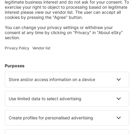
Meest gezochte hotels door eSky-gebruikers
Hotels in de Verenigde Staten - Populaire steden
Hotels in Myrtle Beach
Hotels in Davenport
Hotels in Kissimmee
Hotels in Panama City Beach
Hotels in Sevierville
Hotels in Carolina Beach
Hotels in Las Vegas
Hotels in Palm Springs
Hotels in Elkton
Hotels in New Braunfels
Beste hotels - steden
Hotels in Badia Prataglia
Hotels in Waitomo