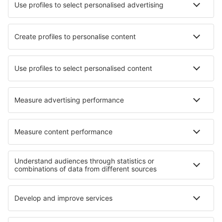
Hotels in Lentillac-du-Causse
Hotels in Bornes De Aguiar
Hotels in Geüs-d'Oloron
Hotels in Arseguel
Hotels in Auchterarder
Hotels in Warlubie
Hotels in Eich
Hotels Ardentinny
Beste hotels - regio's
Hotels in Sequoia National Park
Hotels in Death Valley
Hotels in Great Sand Dunes National Park
Hotels in de Great Smoky Mountains
Hotels in Kings Canyon National Park
Hotels Caribbean
Hotels in Loire Valley
Hotels in District Dolj
Hotels op Datça Peninsula
Hotels in Allgau