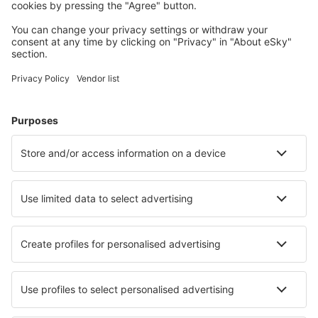
Meest gezochte hotels door eSky-gebruikers
Hotels in de Verenigde Staten - Populaire steden
Hotels in Panama City Beach
Hotels in Sevierville
Hotels in Myrtle Beach
Hotels in Kissimmee
Hotels in Davenport
Hotels in Duck
Hotels in Little River
Hotels in La Quinta
Hotels in Mount Pleasant
Hotels Avon
Beste hotels - steden
Hotels in Zengcheng
Hotels in Myrtéa
Hotels in Vértessomló
Hotels in Santibanez De Ecla