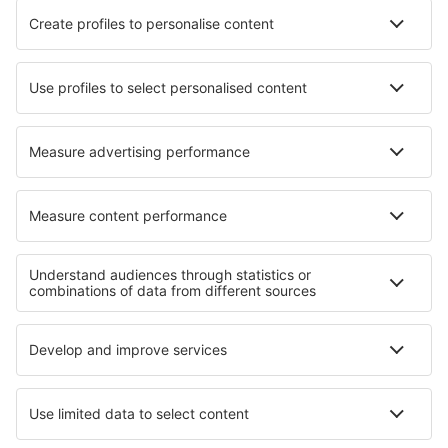
Hotels in Valdelavilla
Hotels in Castejón de Monegros
Hotels in Cluny
Hotels in Kappeln
Hotels in Schöningen
Hotels in Brseč
Beste hotels - regio's
Hotels in Washington
Hotels in Orlando & Parks, Florida
Hotels in Utah
Hotels in Nationaal Park Grand Canyon
Hotels in Pensacola Beach
Hotels in Wildschoenau
Hotels in Iguazú
Hotels in Nationaal park Weskus
Hotels in Kitzbühel
Hotels in West Pomeranian