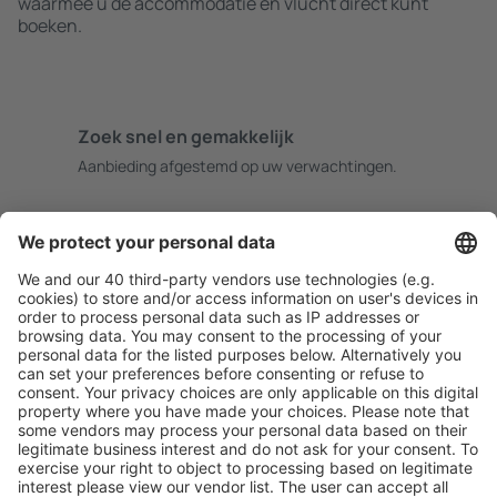
waarmee u de accommodatie en vlucht direct kunt
boeken.
Zoek snel en gemakkelijk
Aanbieding afgestemd op uw verwachtingen.
Plan veilig
Zorgeloos boeken met gratiss annuleringsopties.
Bespaar meer
Reisaanbiedingen en speciale aanbiedingen voor
geregistreerde gebruikers.
Accommodaties die u bevallen
Kies uit meer dan 1,3 miljoen accommodaties: hotels,
jeugdherbergen, appartementen en meer.