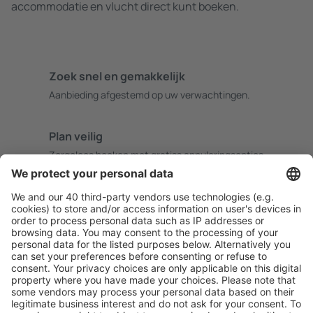
accommodatie en vlucht direct kunt boeken.
Zoek snel en gemakkelijk
Aanbieding afgestemd op uw verwachtingen.
Plan veilig
Zorgeloos boeken met gratiss annuleringsopties.
Bespaar meer
Reisaanbiedingen en speciale aanbiedingen voor
geregistreerde gebruikers.
Accommodaties die u bevallen
Kies uit meer dan 1,3 miljoen accommodaties: hotels,
jeugdherbergen, appartementen en meer.