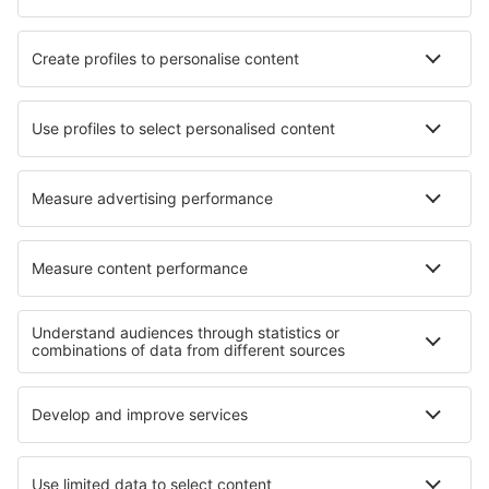
Hotels in Molina De Aragon
Hotels in Prabuty
Hotels in Bluff
Hotels in St Andre
Hotels in Sierra de Outes
Hotels in Mayerling
Beste hotels - regio's
Hotels in Death Valley
Hotels op Molokai
Hotels in Lake Nacimiento
Hotels in Capitol Reef National Park
Hotels in Olympic National Park
Hotels op Antigua
Hotels op Formentera
Hotels in Bohemian Paradise
Hotels in District Iași
Hotels in Nationaal park Weskus