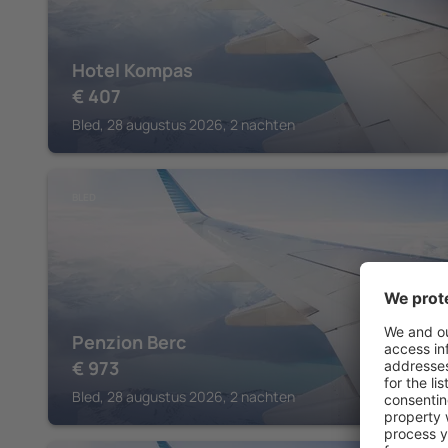
Hotel Kompas
€
407
Bled, 28 augustus 2026, 2 nachten
BLED
Penzion Berc
€
973
Bled, 28 augustus 2026, 2 nachten