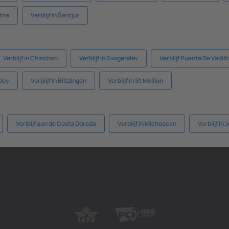
itna
Verblijf in Šentjur
Verblijf in Chinchon
Verblijf in Svogerslev
Verblijf Puente De Vadill
kley
Verblijf in Blitzingen
Verblijf in St Mellion
Verblijf aan de Costa Dorada
Verblijf in Michoacan
Verblijf in