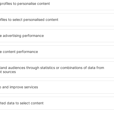
uik maken van ruim,
inclusief woningen voor all
 tal van voorzieningen
senioren en groepen. Bezoek
erdere dagen te verblijven
hotels en pensions die maxi
s in Bled zijn beschikbaar
het centrum van Bled. De vo
 en in minder populaire
waaronder autoverhuurbedri
ankelijk van uw verdere
servicepunten en recreatie
datie in Bled vinden.
fijne vakantie.
te boeken, weet u zeker dat
Als u op zoek bent naar lux
t een gerust hart kunt
veel te bieden. In deze stad 
oek hoeft te gaan naar een
tijdens uw vakantie of zaken
modatie. Boek uw
accommodaties in Bled te vi
 en geniet hierdoor van een
gehandicapten en voor gaste
 uw reis.
kinderen of huisdieren.
tie in Bled?
Welke voorzieningen
d vinden met behulp van
Hotelvoorzieningen in Bled z
ng en in- en uitcheckdatum
accommodatie geboekt is en