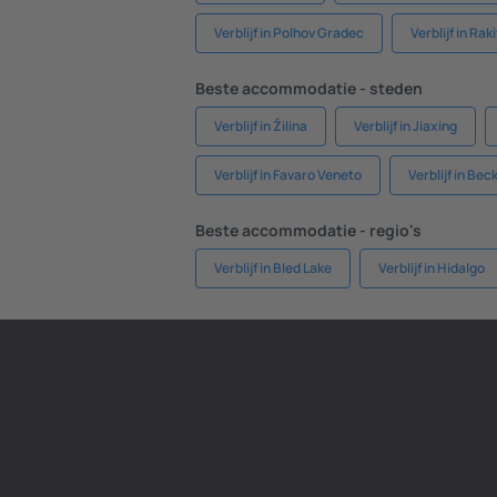
Verblijf in Polhov Gradec
Verblijf in Rak
Beste accommodatie - steden
Verblijf in Žilina
Verblijf in Jiaxing
Verblijf in Favaro Veneto
Verblijf in Bec
Beste accommodatie - regio's
Verblijf in Bled Lake
Verblijf in Hidalgo