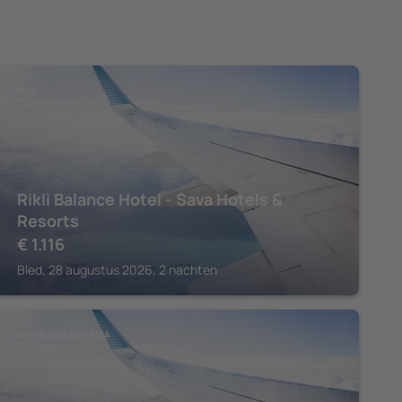
BLED
Rikli Balance Hotel - Sava Hotels &
Resorts
€
1.116
Bled, 28 augustus 2026, 2 nachten
BOHINJSKA BISTRICA