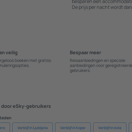
besparen een accommodatie 
De prijs per nacht wordt dan
an veilig
Bespaar meer
rgeloos boeken met gratiss
Reisaanbiedingen en speciale
nuleringsopties.
aanbiedingen voor geregistreerd
gebruikers.
door eSky-gebruikers
steden
zero
Verblijf in Ljubljana
Verblijf in Koper
Verblijf in Izola