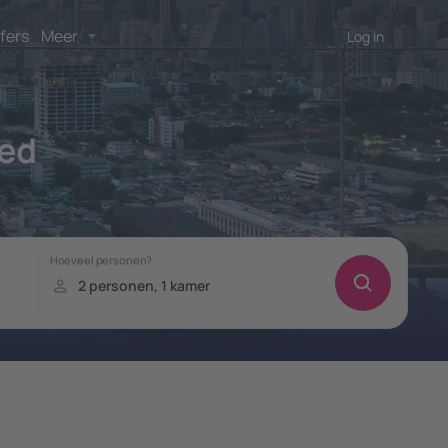
fers
Meer
Log in
ed