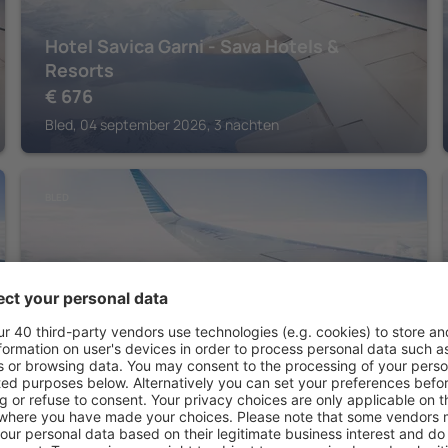
Hotel Savica Garni - Sava Hotels &
Resorts
€
676
Bled, 04 september 2026, 3 nachten
BLED
Guesthouse Kolinska - Adults only
€
710
Bled, 04 september 2026, 3 nachten