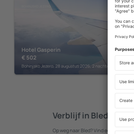
BOHINJSKO JEZERO
Hotel Gasperin
€
502
Bohinjsko Jezero, 28 augustus 2026, 2 nachten
Verblijf in Bled
Op weg naar Bled? Vind een accommod