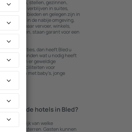
eenreizenden, stellen, gezinnen,
ers kunnen verblijven in suites,
male privacy bieden en gelegen zijn in
orzieningen in de nabije omgeving,
jven, openbaar vervoer, winkels,
mogelijkheden, staan garant voor een
e accommodaties, dan heeft Bled u
kunt u alles vinden wat u nodig heeft
reis. Ook zijn er geweldige
nden met faciliteiten voor
n die reizen met baby’s, jonge
 bieden de hotels in Bled?
ijn afhankelijk van welke
 het aantal sterren. Gasten kunnen