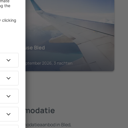
BLED
Landhouse Bled
€
774
Bled, 04 september 2026, 3 nachten
e accommodatie
ebreid accommodatieaanbod in Bled,