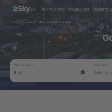
Vlucht+Hotel
Vliegtickets
Stedentrip
eSky.nl
/
verblijf
/
Accommodatie in Bled
G