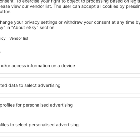
BLED
Razingar Apartments
€
1.239
Bled, 04 september 2026, 3 nachten
Bekijk meer aanbiedingen in Bled
Bled - de best
atie geschikt voor elk
U kunt kiezen uit een uitg