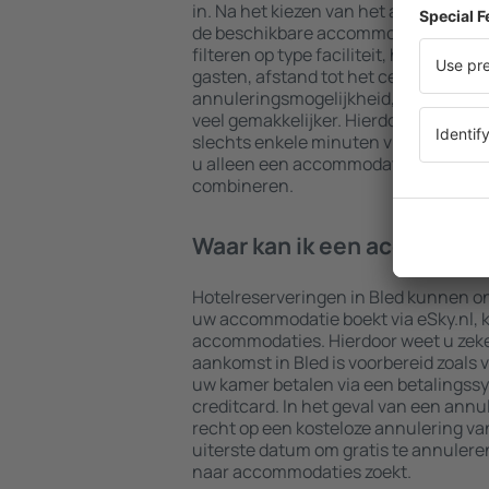
in. Na het kiezen van het aantal reiz
de beschikbare accommodaties in Bled
filteren op type faciliteit, het aantal
gasten, afstand tot het centrum en gr
annuleringsmogelijkheid, wordt het
veel gemakkelijker. Hierdoor kunt u u
slechts enkele minuten vinden. Afha
u alleen een accommodatie boeken of
combineren.
Waar kan ik een accommoda
Hotelreserveringen in Bled kunnen o
uw accommodatie boekt via eSky.nl, ki
accommodaties. Hierdoor weet u zek
aankomst in Bled is voorbereid zoals 
uw kamer betalen via een betalingss
creditcard. In het geval van een annul
recht op een kosteloze annulering van
uiterste datum om gratis te annuler
naar accommodaties zoekt.