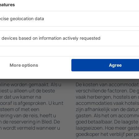
igers, toont de zoekmachine
gebruikmaken van kamers me
. Door de resultaten te
airconditioning, koffie- en 
 sterren, beoordelingen van
en internettoegang. Gasten 
atis
parkeren, een maaltijd in he
 zoeken naar accommodaties
een hotel met zwembad. Daar
w accommodatie in Bled al in
Bled boeken in accommodatie
nkelijk van uw wensen kunt
aanbieden.
 een vlucht + hotel
tie boeken in Bled?
Hoeveel kost een a
nline worden gemaakt. Als u
De kosten van accommodaties
est u alleen uit de beste
verschillende factoren. De
er dat uw kamer na
vaak herbergen, hostels en 
vooraf is afgesproken. U kunt
accommodaties vaak hotels 
ysteem of met een
zijn afhankelijk van de datu
ering van de reis, heeft u
gasten. Als het om accommod
 de reservering in Bled. De
goed betaalbaar. De laagste 
en wordt vermeld wanneer u
laagseizoen. Hoe meer gaste
goedkoper het verblijf per 