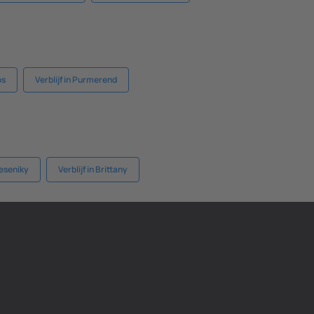
os
Verblijf in Purmerend
 Jeseniky
Verblijf in Brittany