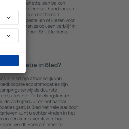
t een kitchenette, een balkon,
theefaciliteiten, een set handdoeken
kunnen gratis op het terrein
t restaurant bestellen of kiezen voor
naast kunnen ze ook een verblijf in
s die een Airport Shuttle dienst
ccommodatie in Bled?
 in Bled zijn afhankelijk van
 goedkoopste accommodaties zijn
campings terwijl de duurste
en suites zijn. De boekingskosten
m, de verblijfsduur en het aantal
aties gaat, is Bled het hele jaar door
tarieven kunt u echter vinden in het
n in één kamer verblijven, hoe
persoon wordt. Boek om meer te