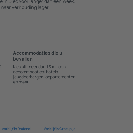
in Bled voor langer dan een week.
 naar verhouding lager.
Accommodaties die u
bevallen
e
Kies uit meer dan 1,3 miljoen
accommodaties: hotels,
jeugdherbergen, appartementen
en meer.
Verblijf in Radenci
Verblijf in Grosuplje