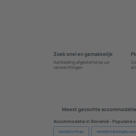
Zoek snel en gemakkelijk
Pl
Aanbieding afgestemd op uw
Zo
verwachtingen.
an
Meest gezochte accommodatie 
Accommodatie in Slovenië - Populaire 
Verblijf in Piran
Verblijf in Bohinjsko Je