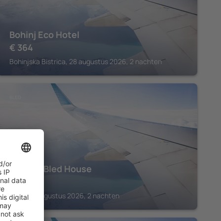
Bohinj Eco Hotel
€
364
Bohinjska Bistrica, 28 augustus 2026, 2 nachten
BLED
Central Bled House
€
743
Bled, 28 augustus 2026, 2 nachten