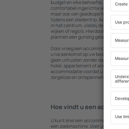
budget en elke behoefte. U kunt gebr
comfortabel ingerichte woningen met
maar ook van goedkope hostels om me
tijdens een stedentrip. Accommodatie
in het centrum, vlakbij de luchthaven
wijken of regio's. Hierdoor kunt u afh
plannen een gunstig gelegen accommo
Door vroeg een accommodatie in Bled 
u na aankomst op uw bestemming, me
gaan uitrusten zonder dat u nog op z
hotel, appartement of andere accom
accommodatie voordat u Bled bezoekt
zorgeloze en ontspannen sfeer tijdens
Hoe vindt u een accommoda
U kunt snel een accommodatie in Ble
een zoekmachine. Voer uw bestemmi