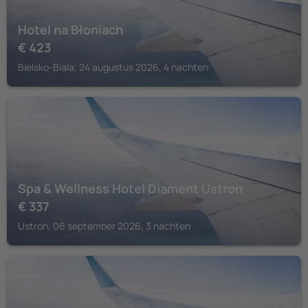
Hotel na Błoniach
€
423
Bielsko-Biala, 24 augustus 2026, 4 nachten
USTRON
Spa & Wellness Hotel Diament Ustron
€
337
Ustron, 06 september 2026, 3 nachten
WISLA