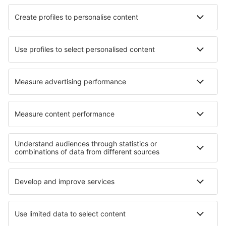
Hotels in Asen
Hotels in Jutigny
Hotels in Essex
Hotels in Divisov
Hotels in Suffern
Hotels in Villafranca dʼAsti
Beste hotels - regio's
Hotels in Pieniny
Hotels in Sadecki Beskids
Hotels in Nationaal Park Bory Tucholskie
Hotels in Pomeranian
Hotels in Lesser Poland
Hotels in Ñuble
Hotels in Berchtesgaden
Hotels op Nassau
Hotels in Bad Kleinkirchheim
Hotels in Nationaal park Bontebok