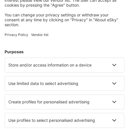
Meest gezochte hotels door eSky-gebruikers
Hotels in Polen - Populaire steden
Hotels in Gdansk
Hotels in Warschau
Hotels in Wroclaw
Hotels in Krakau
Hotels in Kolobrzeg
Hotels in Sarbinowo
Hotels in Olsztyn
Hotels in Sosnówka k. Jeleniej Góry
Hotels in Biala Podlaska
Hotels in Postomino
Beste hotels - steden
Hotels in Acton
Hotels in Cerveteri
Hotels in Montembœuf
Hotels in Saussay-la-Campagne