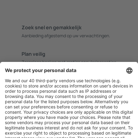
Zoek snel en gemakkelijk
Aanbieding afgestemd op uw verwachtingen.
Plan veilig
Zorgeloos boeken met gratiss annuleringsopties.
Bespaar meer
Reisaanbiedingen en speciale aanbiedingen voor
geregistreerde gebruikers.
Accommodaties die u bevallen
Kies uit meer dan 1,3 miljoen accommodaties: hotels,
jeugdherbergen, appartementen en meer.